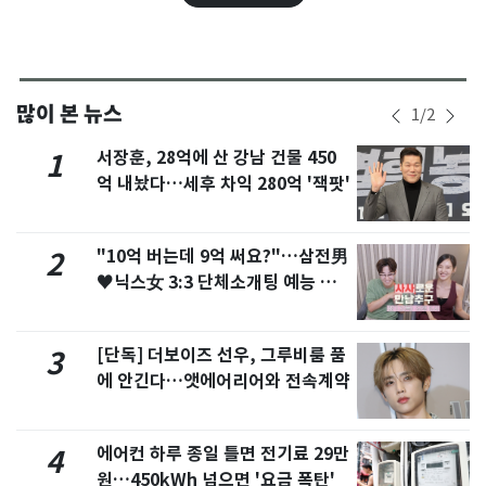
많이 본 뉴스
1
/
2
서장훈, 28억에 산 강남 건물 450
1
억 내놨다…세후 차익 280억 '잭팟'
"10억 버는데 9억 써요?"…삼전男
2
♥닉스女 3:3 단체소개팅 예능 화
제
[단독] 더보이즈 선우, 그루비룸 품
3
에 안긴다…앳에어리어와 전속계약
에어컨 하루 종일 틀면 전기료 29만
4
원…450kWh 넘으면 '요금 폭탄'