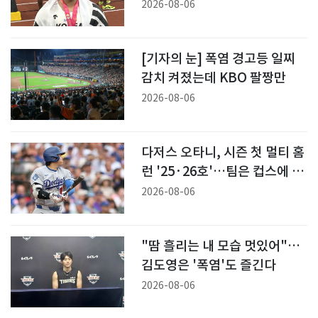
2026-08-06
[기자의 눈] 폭염 경고등 일찌
감치 켜졌는데 KBO 팔짱만
2026-08-06
다저스 오타니, 시즌 첫 멀티 홈
런 '25·26호'…팀은 컵스에 져
6연패
2026-08-06
"땀 흘리는 내 모습 멋있어"…
김도영은 '폭염'도 즐긴다
2026-08-06