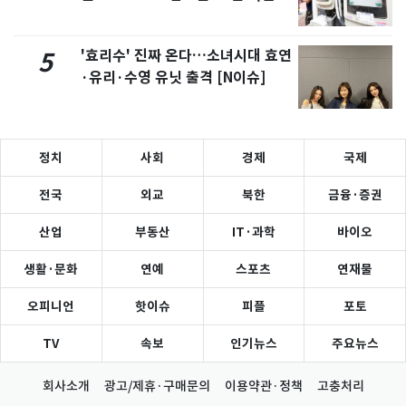
'효리수' 진짜 온다…소녀시대 효연
5
·유리·수영 유닛 출격 [N이슈]
정치
사회
경제
국제
전국
외교
북한
금융·증권
산업
부동산
IT·과학
바이오
생활·문화
연예
스포츠
연재물
오피니언
핫이슈
피플
포토
TV
속보
인기뉴스
주요뉴스
회사소개
광고/제휴·구매문의
이용약관·정책
고충처리