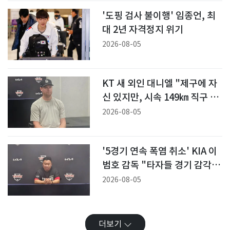
'도핑 검사 불이행' 임종언, 최
대 2년 자격정지 위기
2026-08-05
KT 새 외인 대니엘 "제구에 자
신 있지만, 시속 149㎞ 직구 거
뜬"
2026-08-05
'5경기 연속 폭염 취소' KIA 이
범호 감독 "타자들 경기 감각
걱정"
2026-08-05
더보기