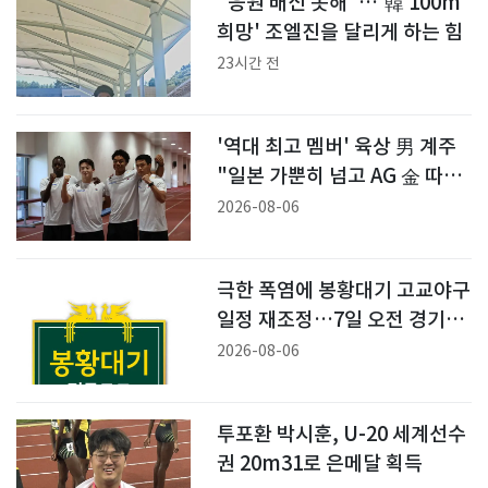
"응원 배신 못해"…'韓 100m
희망' 조엘진을 달리게 하는 힘
23시간 전
'역대 최고 멤버' 육상 男 계주
"일본 가뿐히 넘고 AG 金 따겠
다"
2026-08-06
극한 폭염에 봉황대기 고교야구
일정 재조정…7일 오전 경기만
진행
2026-08-06
투포환 박시훈, U-20 세계선수
권 20m31로 은메달 획득