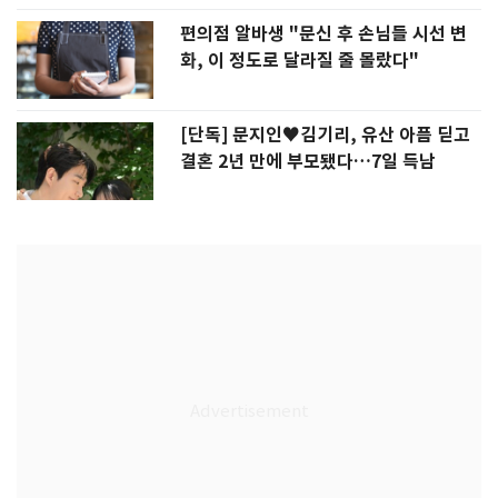
편의점 알바생 "문신 후 손님들 시선 변
화, 이 정도로 달라질 줄 몰랐다"
[단독] 문지인♥김기리, 유산 아픔 딛고
결혼 2년 만에 부모됐다…7일 득남