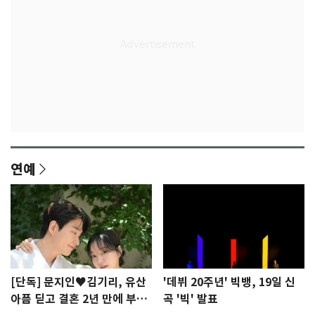
연예
[단독] 문지인♥김기리, 유산
'데뷔 20주년' 빅뱅, 19일 신
아픔 딛고 결혼 2년 만에 부모
곡 '빅' 발표