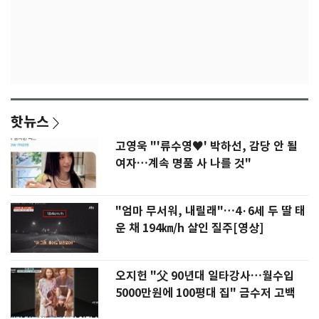
핫뉴스
고영욱 "'류수영♥' 박하선, 감당 안 될
여자…계속 명품 사 나를 것"
"엄마 무서워, 내릴래"…4·6세 두 딸 태
운 채 194㎞/h 살인 질주[영상]
오지헌 "父 90년대 일타강사…월수입
5000만원에 100평대 집" 금수저 고백