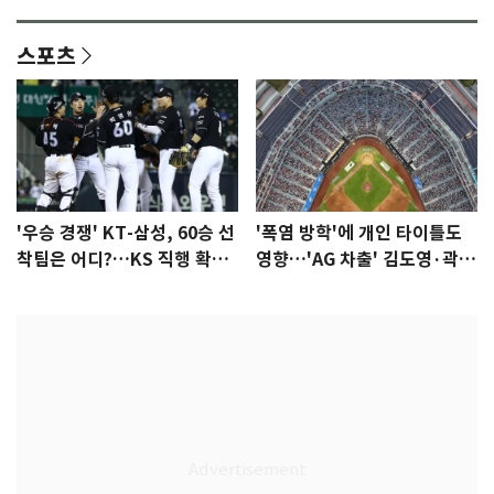
됐다…7일 득남
스포츠
'우승 경쟁' KT-삼성, 60승 선
'폭염 방학'에 개인 타이틀도
착팀은 어디?…KS 직행 확률
영향…'AG 차출' 김도영·곽빈
77.8%
울상