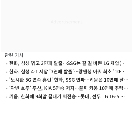
관련 기사
한화, 삼성 꺾고 3연패 탈출…SSG는 갈 길 바쁜 LG 제압(종
합)
한화, 삼성 4-1 제압 '3연패 탈출'…왕옌청 아쿼 최초 '10승'
달성
'노시환 5G 연속 홈런' 한화, SSG 연파…키움은 10연패 탈출
(종합)
'곽빈 호투' 두산, KIA 5연승 저지…꼴찌 키움 10연패 추락
(종합)
키움, 한화에 9회말 끝내기 역전승…롯데, 선두 LG 16-5 대
파(종합)