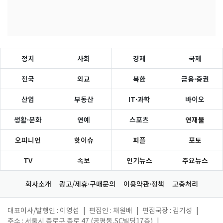
정치
사회
경제
국제
전국
외교
북한
금융·증권
산업
부동산
IT·과학
바이오
생활·문화
연예
스포츠
연재물
오피니언
핫이슈
피플
포토
TV
속보
인기뉴스
주요뉴스
회사소개
광고/제휴·구매문의
이용약관·정책
고충처리
대표이사/발행인 : 이영섭
|
편집인 : 채원배
|
편집국장 : 김기성
|
주소 : 서울시 종로구 종로 47 (공평동,SC빌딩17층)
|