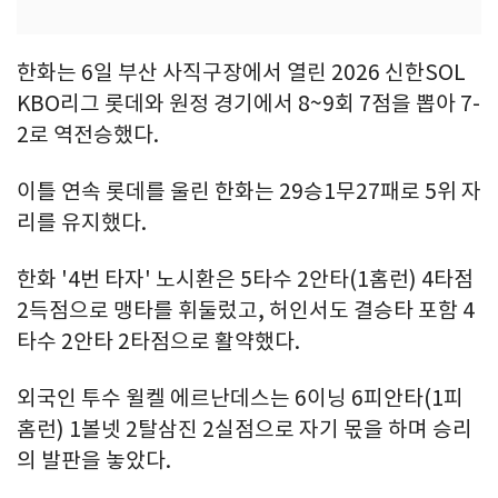
한화는 6일 부산 사직구장에서 열린 2026 신한SOL
KBO리그 롯데와 원정 경기에서 8~9회 7점을 뽑아 7-
2로 역전승했다.
이틀 연속 롯데를 울린 한화는 29승1무27패로 5위 자
리를 유지했다.
한화 '4번 타자' 노시환은 5타수 2안타(1홈런) 4타점
2득점으로 맹타를 휘둘렀고, 허인서도 결승타 포함 4
타수 2안타 2타점으로 활약했다.
외국인 투수 윌켈 에르난데스는 6이닝 6피안타(1피
홈런) 1볼넷 2탈삼진 2실점으로 자기 몫을 하며 승리
의 발판을 놓았다.