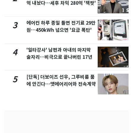
억 내놨다…세후 차익 280억 '잭팟'
에어컨 하루 종일 틀면 전기료 29만
3
원…450kWh 넘으면 '요금 폭탄'
'일타강사' 남편과 아내의 마지막
4
술자리…비극으로 끝나버린 17년
[단독] 더보이즈 선우, 그루비룸 품
5
에 안긴다…앳에어리어와 전속계약