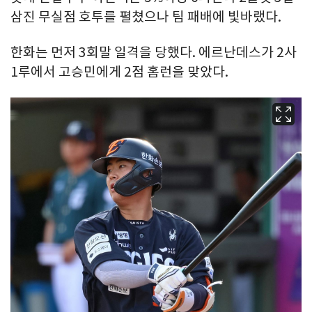
삼진 무실점 호투를 펼쳤으나 팀 패배에 빛바랬다.
한화는 먼저 3회말 일격을 당했다. 에르난데스가 2사
1루에서 고승민에게 2점 홈런을 맞았다.