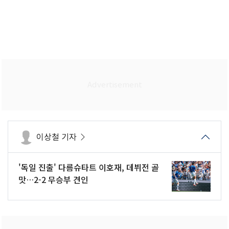
이상철 기자
'독일 진출' 다름슈타트 이호재, 데뷔전 골
맛…2-2 무승부 견인