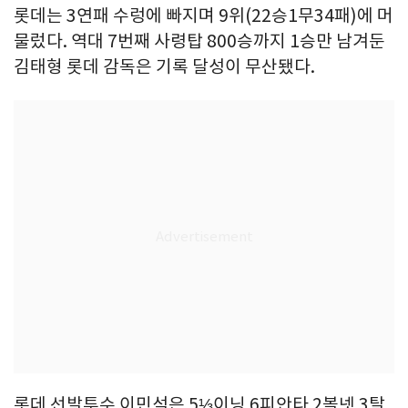
롯데는 3연패 수렁에 빠지며 9위(22승1무34패)에 머
물렀다. 역대 7번째 사령탑 800승까지 1승만 남겨둔
김태형 롯데 감독은 기록 달성이 무산됐다.
롯데 선발투수 이민석은 5⅓이닝 6피안타 2볼넷 3탈