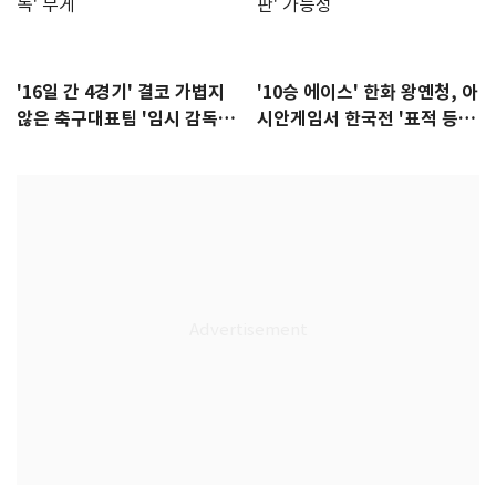
'16일 간 4경기' 결코 가볍지
'10승 에이스' 한화 왕옌청, 아
않은 축구대표팀 '임시 감독'
시안게임서 한국전 '표적 등
무게
판' 가능성