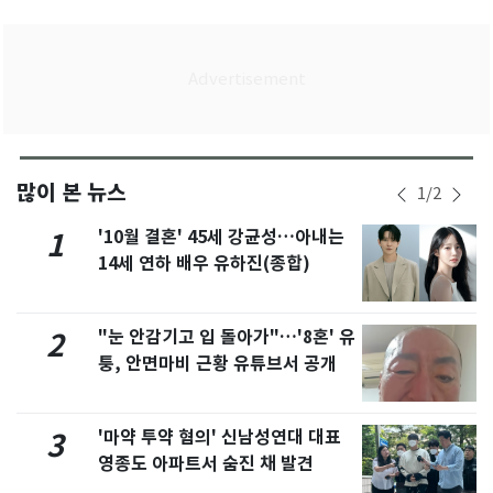
많이 본 뉴스
1
/
2
'10월 결혼' 45세 강균성…아내는
1
14세 연하 배우 유하진(종합)
"눈 안감기고 입 돌아가"…'8혼' 유
2
퉁, 안면마비 근황 유튜브서 공개
'마약 투약 혐의' 신남성연대 대표
3
영종도 아파트서 숨진 채 발견