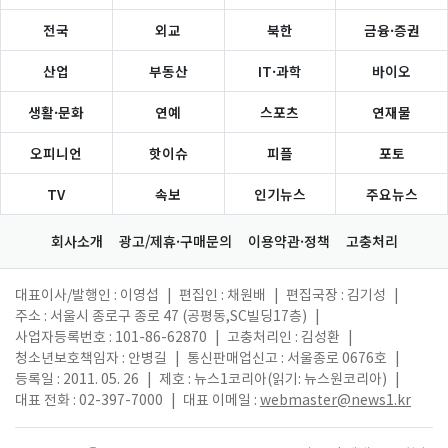
전국
외교
북한
금융·증권
산업
부동산
IT·과학
바이오
생활·문화
연예
스포츠
연재물
오피니언
핫이슈
피플
포토
TV
속보
인기뉴스
주요뉴스
회사소개
광고/제휴·구매문의
이용약관·정책
고충처리
대표이사/발행인 : 이영섭
|
편집인 : 채원배
|
편집국장 : 김기성
|
주소 : 서울시 종로구 종로 47 (공평동,SC빌딩17층)
|
사업자등록번호 : 101-86-62870
|
고충처리인 : 김성환
|
청소년보호책임자 : 안병길
|
통신판매업신고 : 서울종로 0676호
|
등록일 : 2011. 05. 26
|
제호 : 뉴스1코리아(읽기: 뉴스원코리아)
|
대표 전화 : 02-397-7000
|
대표 이메일 :
webmaster@news1.kr