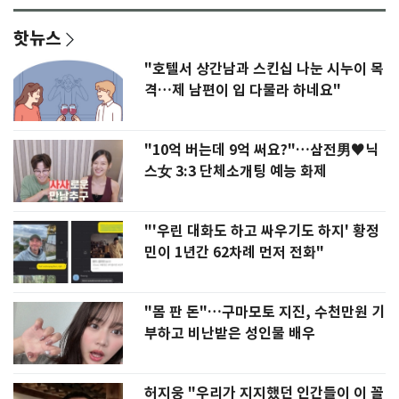
핫뉴스
"호텔서 상간남과 스킨십 나눈 시누이 목
격…제 남편이 입 다물라 하네요"
"10억 버는데 9억 써요?"…삼전男♥닉
스女 3:3 단체소개팅 예능 화제
"'우린 대화도 하고 싸우기도 하지' 황정
민이 1년간 62차례 먼저 전화"
"몸 판 돈"…구마모토 지진, 수천만원 기
부하고 비난받은 성인물 배우
허지웅 "우리가 지지했던 인간들이 이 꼴