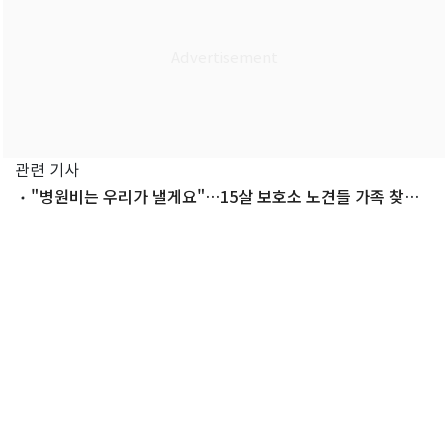
관련 기사
"병원비는 우리가 낼게요"…15살 보호소 노견들 가족 찾기
나섰다