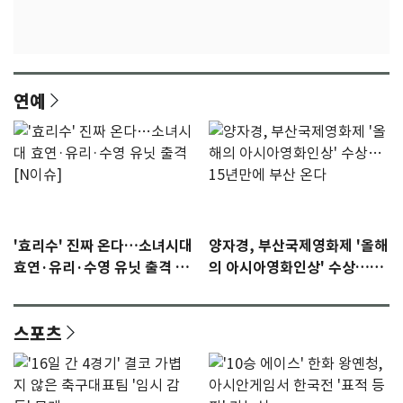
연예
'효리수' 진짜 온다…소녀시대
양자경, 부산국제영화제 '올해
효연·유리·수영 유닛 출격 [N
의 아시아영화인상' 수상…15
이슈]
년만에 부산 온다
스포츠