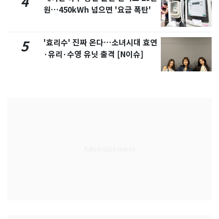
4
원…450kWh 넘으면 '요금 폭탄'
'효리수' 진짜 온다…소녀시대 효연
5
·유리·수영 유닛 출격 [N이슈]