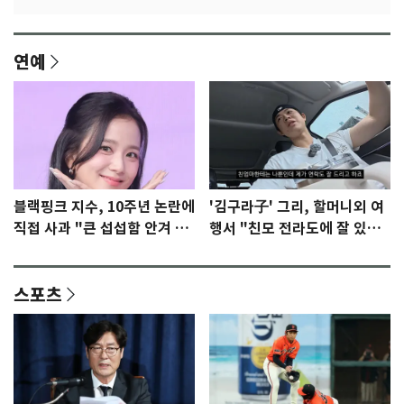
연예
블랙핑크 지수, 10주년 논란에
'김구라子' 그리, 할머니외 여
직접 사과 "큰 섭섭함 안겨 미
행서 "친모 전라도에 잘 있
안"
어"…유튜브서 언급
스포츠