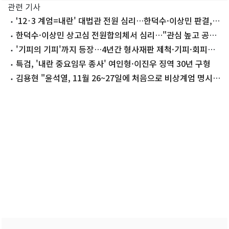
관련 기사
'12·3 계엄=내란' 대법관 전원 심리…한덕수·이상민 판결,
내란 기준된다
한덕수·이상민 상고심 전원합의체서 심리…"관심 높고 공범
관계"(종합)
'기피의 기피'까지 등장…4년간 형사재판 제척·기피·회피
1.5배↑
특검, '내란 중요임무 종사' 여인형·이진우 징역 30년 구형
김용현 "윤석열, 11월 26~27일에 처음으로 비상계엄 명시적
언급"