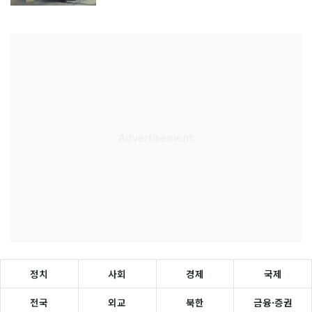
정치
사회
경제
국제
전국
외교
북한
금융·증권