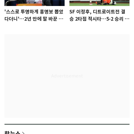
'스스로 투명하게 홍명보 뽑았
SF 이정후, 디트로이트전 결
다더니'…2년 만에 말 바꾼 이
승 2타점 적시타…5-2 승리 견
임생
인
핫뉴스