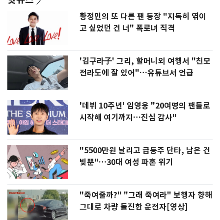
황정민의 또 다른 팬 등장 "지독히 엮이
고 싶었던 건 너" 폭로녀 직격
'김구라子' 그리, 할머니외 여행서 "친모
전라도에 잘 있어"…유튜브서 언급
'데뷔 10주년' 임영웅 "20여명의 팬들로
시작해 여기까지…진심 감사"
"5500만원 날리고 급등주 단타, 남은 건
빚뿐"…30대 여성 파혼 위기
"죽여줄까?" "그래 죽여라" 보행자 향해
그대로 차량 돌진한 운전자[영상]