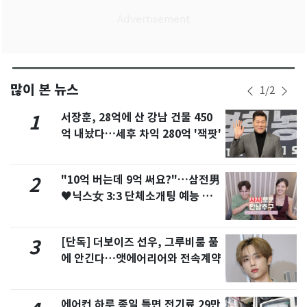
많이 본 뉴스
1
/
2
서장훈, 28억에 산 강남 건물 450
1
억 내놨다…세후 차익 280억 '잭팟'
"10억 버는데 9억 써요?"…삼전男
2
♥닉스女 3:3 단체소개팅 예능 화
제
[단독] 더보이즈 선우, 그루비룸 품
3
에 안긴다…앳에어리어와 전속계약
에어컨 하루 종일 틀면 전기료 29만