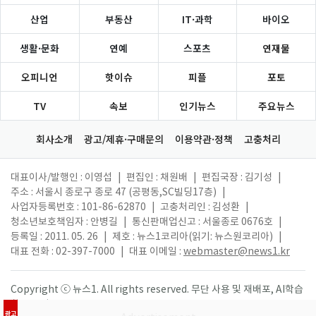
산업
부동산
IT·과학
바이오
생활·문화
연예
스포츠
연재물
오피니언
핫이슈
피플
포토
TV
속보
인기뉴스
주요뉴스
회사소개
광고/제휴·구매문의
이용약관·정책
고충처리
대표이사/발행인 : 이영섭
|
편집인 : 채원배
|
편집국장 : 김기성
|
주소 : 서울시 종로구 종로 47 (공평동,SC빌딩17층)
|
사업자등록번호 : 101-86-62870
|
고충처리인 : 김성환
|
청소년보호책임자 : 안병길
|
통신판매업신고 : 서울종로 0676호
|
등록일 : 2011. 05. 26
|
제호 : 뉴스1코리아(읽기: 뉴스원코리아)
|
대표 전화 : 02-397-7000
|
대표 이메일 :
webmaster@news1.kr
Copyright ⓒ 뉴스1. All rights reserved. 무단 사용 및 재배포, AI학습
활용 금지.
광고