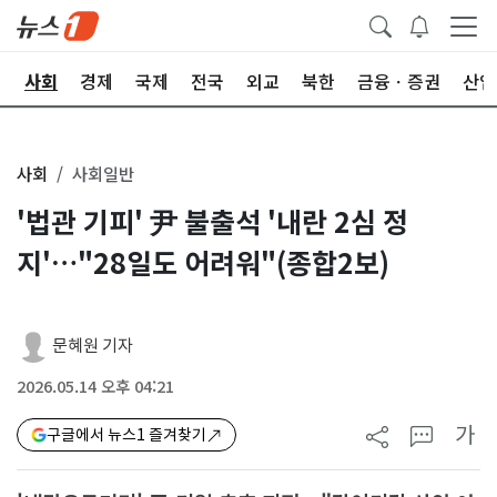
치
사회
경제
국제
전국
외교
북한
금융ㆍ증권
산업
사회
사회일반
'법관 기피' 尹 불출석 '내란 2심 정
지'…"28일도 어려워"(종합2보)
문혜원 기자
2026.05.14 오후 04:21
가
구글에서 뉴스1 즐겨찾기