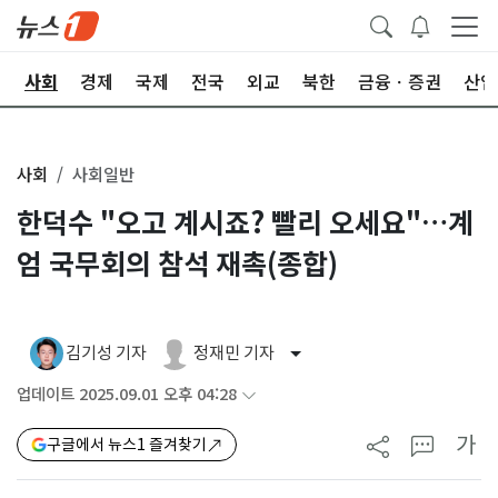
치
사회
경제
국제
전국
외교
북한
금융ㆍ증권
산업
사회
사회일반
한덕수 "오고 계시죠? 빨리 오세요"…계
엄 국무회의 참석 재촉(종합)
김기성 기자
정재민 기자
업데이트 2025.09.01 오후 04:28
가
구글에서 뉴스1 즐겨찾기