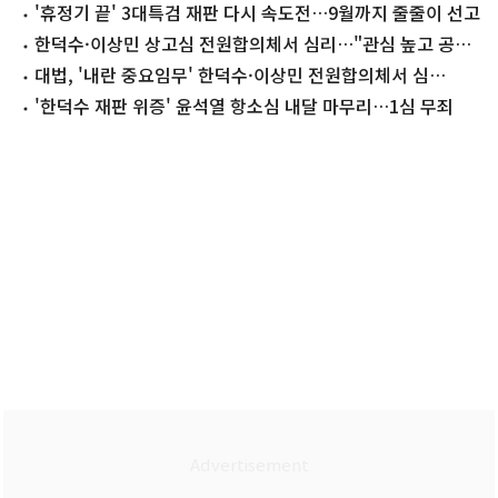
내란 기준된다
'휴정기 끝' 3대특검 재판 다시 속도전…9월까지 줄줄이 선고
한덕수·이상민 상고심 전원합의체서 심리…"관심 높고 공범
관계"(종합)
대법, '내란 중요임무' 한덕수·이상민 전원합의체서 심
리…"국민적 관심"
'한덕수 재판 위증' 윤석열 항소심 내달 마무리…1심 무죄