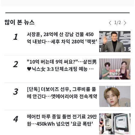
많이 본 뉴스
1
/
2
서장훈, 28억에 산 강남 건물 450
1
억 내놨다…세후 차익 280억 '잭팟'
"10억 버는데 9억 써요?"…삼전男
2
♥닉스女 3:3 단체소개팅 예능 화
제
[단독] 더보이즈 선우, 그루비룸 품
3
에 안긴다…앳에어리어와 전속계약
에어컨 하루 종일 틀면 전기료 29만
4
원…450kWh 넘으면 '요금 폭탄'