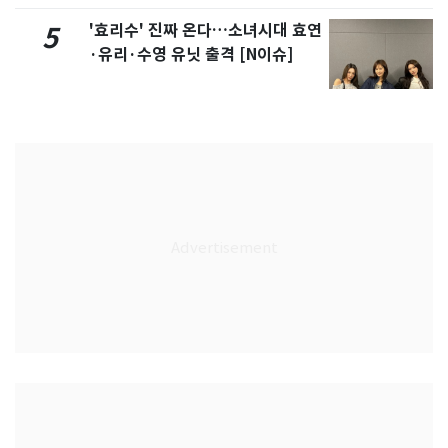
'효리수' 진짜 온다…소녀시대 효연
5
·유리·수영 유닛 출격 [N이슈]