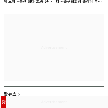
위 도약…통산 최다 21승 신기
다…축구협회장 출장에 부인
록 도전
3회 동반 '펑펑'
핫뉴스
광고
"단둘만 있는 밀폐된 공간과 술…황정민
삭제