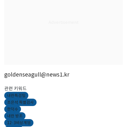
goldenseagull@news1.kr
관련 키워드
내란특검팀
조은석 특별검사
한덕수
내란 방조
12·3비상계엄