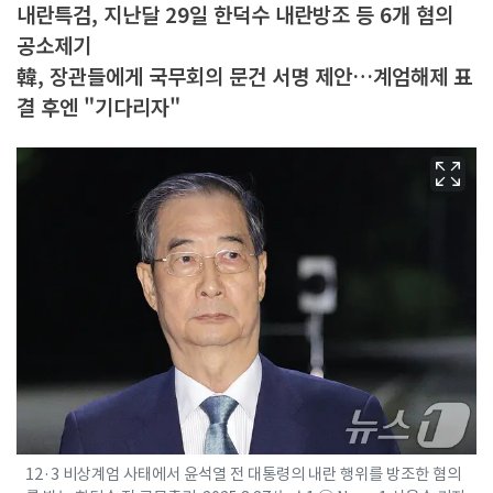
내란특검, 지난달 29일 한덕수 내란방조 등 6개 혐의
공소제기
韓, 장관들에게 국무회의 문건 서명 제안…계엄해제 표
결 후엔 "기다리자"
12·3 비상계엄 사태에서 윤석열 전 대통령의 내란 행위를 방조한 혐의