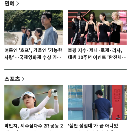
연예
여름엔 '호프', 가을엔 '가능한
블핑 지수·제니·로제·리사,
사랑'…국제영화제 수상 기대
데뷔 10주년 이벤트 '완전체'
감 [N이슈]
참석 확정…기대감 UP
스포츠
박민지, 제주삼다수 2R 공동 2
'심판 성접대'가 끝 아니었