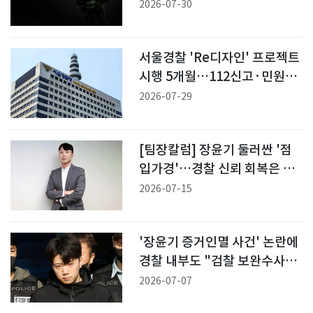
2026-07-30
서울경찰 'Re디자인' 프로젝트
시행 5개월…112신고·민원↓,
만족도↑
2026-07-29
[팀장칼럼] 장윤기 둘러싼 '점
입가경'…경찰 신뢰 회복은 어
디에
2026-07-15
'장윤기 증거인멸 사건' 논란에
경찰 내부도 "검찰 보완수사권
필요"
2026-07-07