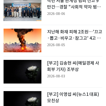
작년 서울 관계성 범죄 신고 9
만건…경찰 "사회적 약자 범죄
전면전"
2026-08-06
지난해 화재 피해 2조원…'끄고
·뽑고·비우고·잠그고' 4고 습
관 필수
2026-08-05
[부고] 김송현 씨(매일경제 사
회부 기자) 조부상
2026-08-03
[부고] 이영섭 씨(뉴스1 대표)
모친상