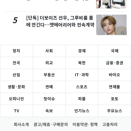
[단독] 더보이즈 선우, 그루비룸 품
5
에 안긴다…앳에어리어와 전속계약
정치
사회
경제
국제
전국
외교
북한
금융·증권
산업
부동산
IT·과학
바이오
생활·문화
연예
스포츠
연재물
오피니언
핫이슈
피플
포토
TV
속보
인기뉴스
주요뉴스
회사소개
광고/제휴·구매문의
이용약관·정책
고충처리