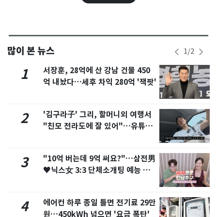
많이 본 뉴스
1
/
2
서장훈, 28억에 산 강남 건물 450
1
억 내놨다…세후 차익 280억 '잭팟'
'김구라子' 그리, 할머니외 여행서
2
"친모 전라도에 잘 있어"…유튜브
서 언급
"10억 버는데 9억 써요?"…삼전男
3
♥닉스女 3:3 단체소개팅 예능 화
제
에어컨 하루 종일 틀면 전기료 29만
4
원…450kWh 넘으면 '요금 폭탄'