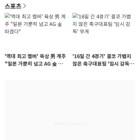
스포츠
'역대 최고 멤버' 육상 男 계주
'16일 간 4경기' 결코 가볍지
"일본 가뿐히 넘고 AG 金 따겠
않은 축구대표팀 '임시 감독'
다"
무게