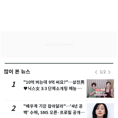
많이 본 뉴스
1
/
2
"10억 버는데 9억 써요?"…삼전男
1
♥닉스女 3:3 단체소개팅 예능 화
제
"배우계 기강 잡아달라"…'4년 공
2
백' 수애, SNS 오픈·프로필 공개