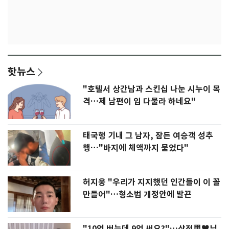
핫뉴스
"호텔서 상간남과 스킨십 나눈 시누이 목
격…제 남편이 입 다물라 하네요"
태국행 기내 그 남자, 잠든 여승객 성추
행…"바지에 체액까지 묻었다"
허지웅 "우리가 지지했던 인간들이 이 꼴
만들어"…형소법 개정안에 발끈
"10억 버는데 9억 써요?"…삼전男♥닉