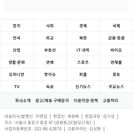
정치
사회
경제
국제
전국
외교
북한
금융·증권
산업
부동산
IT·과학
바이오
생활·문화
연예
스포츠
연재물
오피니언
핫이슈
피플
포토
TV
속보
인기뉴스
주요뉴스
회사소개
광고/제휴·구매문의
이용약관·정책
고충처리
대표이사/발행인 : 이영섭
|
편집인 : 채원배
|
편집국장 : 김기성
|
주소 : 서울시 종로구 종로 47 (공평동,SC빌딩17층)
|
사업자등록번호 : 101-86-62870
|
고충처리인 : 김성환
|