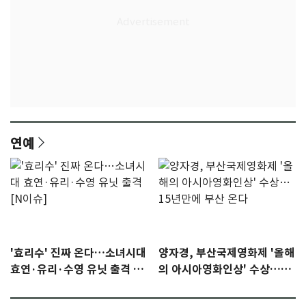
연예
'효리수' 진짜 온다…소녀시대
양자경, 부산국제영화제 '올해
효연·유리·수영 유닛 출격 [N
의 아시아영화인상' 수상…15
이슈]
년만에 부산 온다