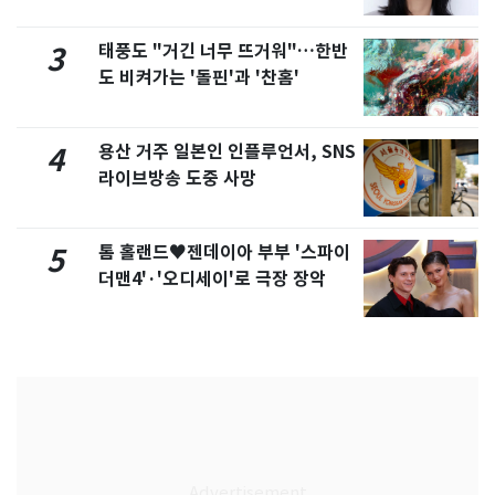
화제
태풍도 "거긴 너무 뜨거워"…한반
3
도 비켜가는 '돌핀'과 '찬홈'
용산 거주 일본인 인플루언서, SNS
4
라이브방송 도중 사망
톰 홀랜드♥젠데이아 부부 '스파이
5
더맨4'·'오디세이'로 극장 장악