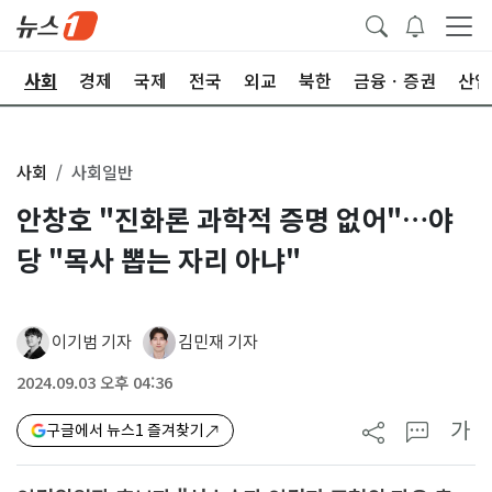
치
사회
경제
국제
전국
외교
북한
금융ㆍ증권
산업
사회
사회일반
안창호 "진화론 과학적 증명 없어"…야
당 "목사 뽑는 자리 아냐"
이기범 기자
김민재 기자
2024.09.03 오후 04:36
가
구글에서 뉴스1 즐겨찾기