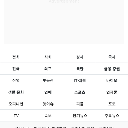
정치
사회
경제
국제
전국
외교
북한
금융·증권
산업
부동산
IT·과학
바이오
생활·문화
연예
스포츠
연재물
오피니언
핫이슈
피플
포토
TV
속보
인기뉴스
주요뉴스