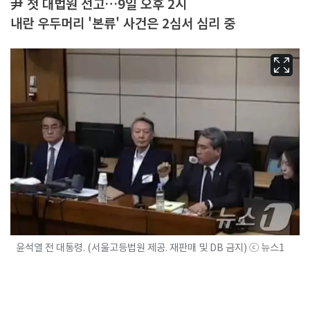
尹 첫 대법원 선고…9일 오후 2시
내란 우두머리 '본류' 사건은 2심서 심리 중
윤석열 전 대통령. (서울고등법원 제공. 재판매 및 DB 금지) ⓒ 뉴스1