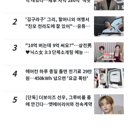
억 내놨다…세후 차익 280억 '잭팟'
'김구라子' 그리, 할머니외 여행서
2
"친모 전라도에 잘 있어"…유튜브
서 언급
"10억 버는데 9억 써요?"…삼전男
3
♥닉스女 3:3 단체소개팅 예능 화
제
에어컨 하루 종일 틀면 전기료 29만
4
원…450kWh 넘으면 '요금 폭탄'
[단독] 더보이즈 선우, 그루비룸 품
5
에 안긴다…앳에어리어와 전속계약