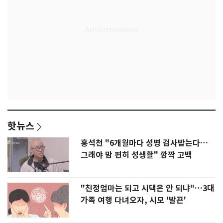
핫뉴스
홍석천 "6개월마다 성병 검사받는다…
그래야 맘 편히 성생활" 깜짝 고백
"친정엄마는 되고 시댁은 안 되냐"…3대
가족 여행 다녀오자, 시모 '발끈'