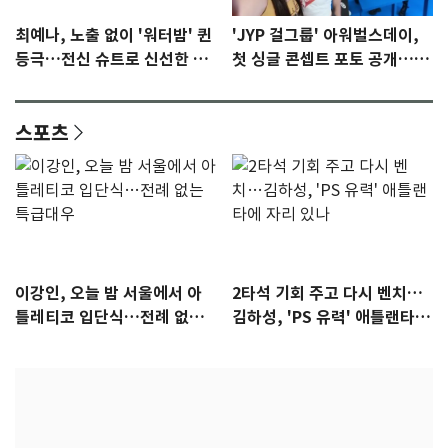
최예나, 노출 없이 '워터밤' 퀸
'JYP 걸그룹' 아워벌스데이,
등극…전신 슈트로 신선한 충
첫 싱글 콘셉트 포토 공개…청
격 [N샷]
량·키치
스포츠
이강인, 오늘 밤 서울에서 아
2타석 기회 주고 다시 벤치…
틀레티코 입단식…전례 없는
김하성, 'PS 유력' 애틀랜타에
특급대우
자리 있나