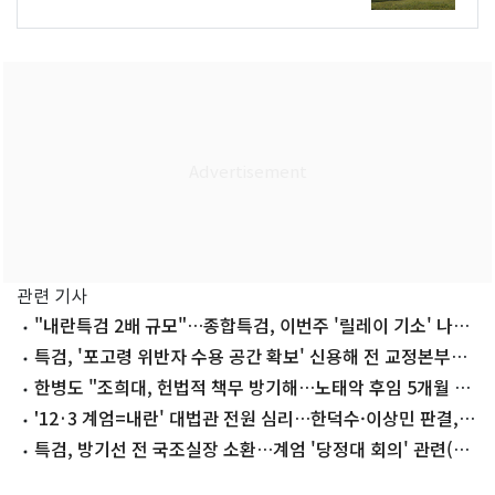
관련 기사
"내란특검 2배 규모"…종합특검, 이번주 '릴레이 기소' 나선
다
특검, '포고령 위반자 수용 공간 확보' 신용해 전 교정본부장
기소
한병도 "조희대, 헌법적 책무 방기해…노태악 후임 5개월 공
백 지속"
'12·3 계엄=내란' 대법관 전원 심리…한덕수·이상민 판결,
내란 기준된다
특검, 방기선 전 국조실장 소환…계엄 '당정대 회의' 관련(종
합2보)