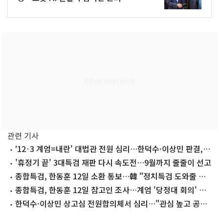
관련 기사
'12·3 계엄=내란' 대법관 전원 심리…한덕수·이상민 판결,
내란 기준된다
'휴정기 끝' 3대특검 재판 다시 속도전…9월까지 줄줄이 선고
종합특검, 한동훈 12일 소환 통보…韓 "정치특검 도와줄 생
각 없다"(종합)
종합특검, 한동훈 12일 참고인 조사…계엄 '당정대 회의' 관
련
한덕수·이상민 상고심 전원합의체서 심리…"관심 높고 공범
관계"(종합)