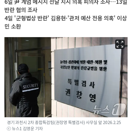
6일 尹 계엄 메시지 전달 지시 의혹 피의자 조사…13일
반란 혐의 조사
4일 '군형법상 반란' 김용현·'관저 예산 전용 의혹' 이상
민 소환
경기 과천시 2차 종합특검팀(권창영 특별검사) 사무실 앞 2026.2.25
ⓒ 뉴스1 김영운 기자