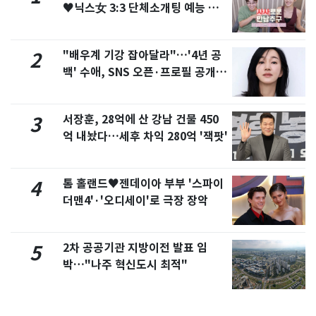
♥닉스女 3:3 단체소개팅 예능 화
제
"배우계 기강 잡아달라"…'4년 공
2
백' 수애, SNS 오픈·프로필 공개
화제
서장훈, 28억에 산 강남 건물 450
3
억 내놨다…세후 차익 280억 '잭팟'
톰 홀랜드♥젠데이아 부부 '스파이
4
더맨4'·'오디세이'로 극장 장악
2차 공공기관 지방이전 발표 임
5
박…"나주 혁신도시 최적"