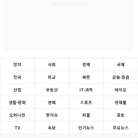
정치
사회
경제
국제
전국
외교
북한
금융·증권
산업
부동산
IT·과학
바이오
생활·문화
연예
스포츠
연재물
오피니언
핫이슈
피플
포토
TV
속보
인기뉴스
주요뉴스