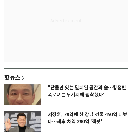
핫뉴스
"단둘만 있는 밀폐된 공간과 술…황정민
폭로녀는 두가지에 집착했다"
서장훈, 28억에 산 강남 건물 450억 내놨
다…세후 차익 280억 '잭팟'