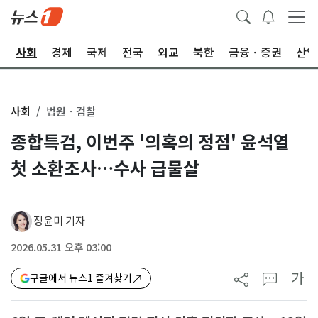
치
사회
경제
국제
전국
외교
북한
금융ㆍ증권
산업
사회
법원ㆍ검찰
종합특검, 이번주 '의혹의 정점' 윤석열
첫 소환조사…수사 급물살
정윤미 기자
2026.05.31 오후 03:00
가
구글에서 뉴스1 즐겨찾기