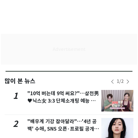
많이 본 뉴스
1
/
2
"10억 버는데 9억 써요?"…삼전男
1
♥닉스女 3:3 단체소개팅 예능 화
제
"배우계 기강 잡아달라"…'4년 공
2
백' 수애, SNS 오픈·프로필 공개
화제