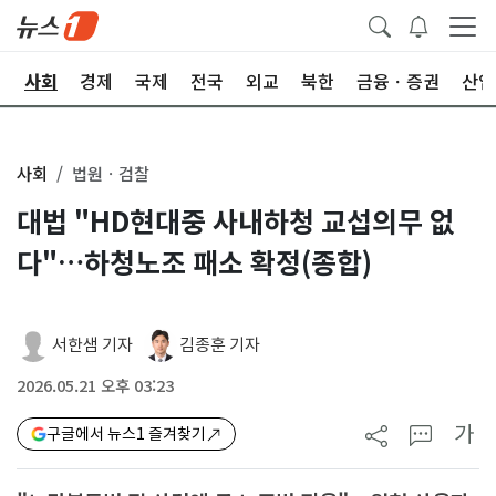
치
사회
경제
국제
전국
외교
북한
금융ㆍ증권
산업
사회
법원ㆍ검찰
대법 "HD현대중 사내하청 교섭의무 없
다"…하청노조 패소 확정(종합)
서한샘 기자
김종훈 기자
2026.05.21 오후 03:23
가
구글에서 뉴스1 즐겨찾기