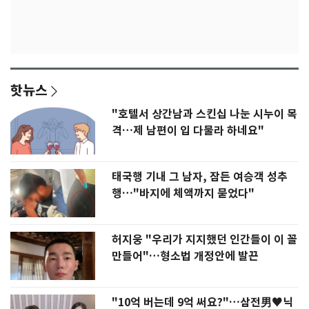
핫뉴스
"호텔서 상간남과 스킨십 나눈 시누이 목
격…제 남편이 입 다물라 하네요"
태국행 기내 그 남자, 잠든 여승객 성추
행…"바지에 체액까지 묻었다"
허지웅 "우리가 지지했던 인간들이 이 꼴
만들어"…형소법 개정안에 발끈
"10억 버는데 9억 써요?"…삼전男♥닉