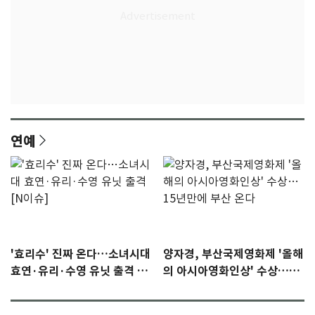
연예
'효리수' 진짜 온다…소녀시대
양자경, 부산국제영화제 '올해
효연·유리·수영 유닛 출격 [N
의 아시아영화인상' 수상…15
이슈]
년만에 부산 온다