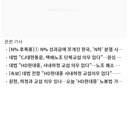
관련 기사
[N% 후폭풍]① N% 성과급에 쪼개진 한국, 'N차' 분열 시작
됐다
대법 "CJ대한통운, 택배노조 단체교섭 의무 없다"…원심 파
기환송
대법 "HD현대중, 사내하청 교섭 의무 없다"…노조 패소 확
정
[속보] 대법 전합 "HD현대중 사내하청 교섭의무 없다"…노
조 패소 확정
원청, 하청과 교섭 의무 있나…오늘 'HD현대중' 노봉법 가늠
자 나온다