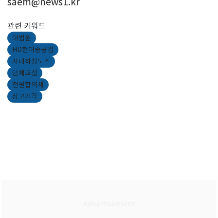
saem@news1.kr
관련 키워드
대법원
HD현대중공업
사내하청노조
단체교섭
전원합의체
상고기각