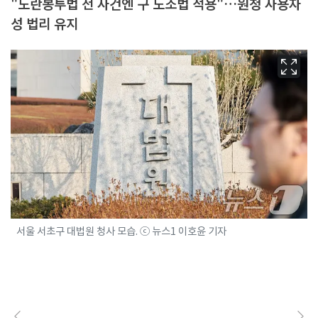
"노란봉투법 전 사건엔 구 노조법 적용"…원청 사용자
성 법리 유지
서울 서초구 대법원 청사 모습. ⓒ 뉴스1 이호윤 기자