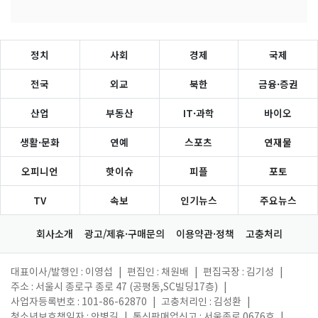
정치
사회
경제
국제
전국
외교
북한
금융·증권
산업
부동산
IT·과학
바이오
생활·문화
연예
스포츠
연재물
오피니언
핫이슈
피플
포토
TV
속보
인기뉴스
주요뉴스
회사소개
광고/제휴·구매문의
이용약관·정책
고충처리
대표이사/발행인 : 이영섭
|
편집인 : 채원배
|
편집국장 : 김기성
|
주소 : 서울시 종로구 종로 47 (공평동,SC빌딩17층)
|
사업자등록번호 : 101-86-62870
|
고충처리인 : 김성환
|
청소년보호책임자 : 안병길
|
통신판매업신고 : 서울종로 0676호
|