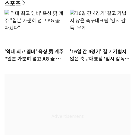
스포츠
'역대 최고 멤버' 육상 男 계주
'16일 간 4경기' 결코 가볍지
"일본 가뿐히 넘고 AG 金 따겠
않은 축구대표팀 '임시 감독'
다"
무게