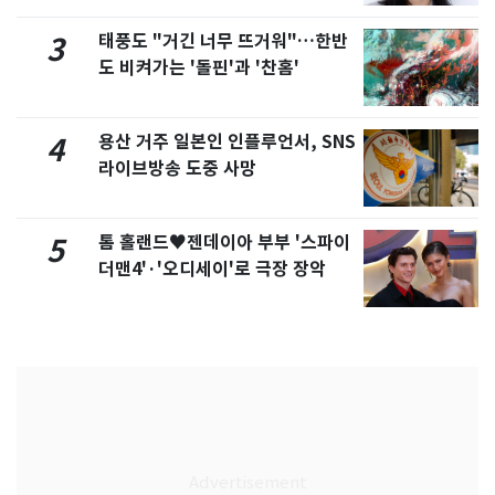
태풍도 "거긴 너무 뜨거워"…한반
3
도 비켜가는 '돌핀'과 '찬홈'
용산 거주 일본인 인플루언서, SNS
4
라이브방송 도중 사망
톰 홀랜드♥젠데이아 부부 '스파이
5
더맨4'·'오디세이'로 극장 장악