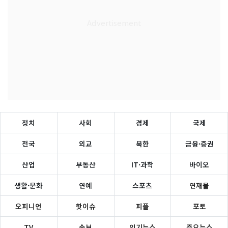
정치
사회
경제
국제
전국
외교
북한
금융·증권
산업
부동산
IT·과학
바이오
생활·문화
연예
스포츠
연재물
오피니언
핫이슈
피플
포토
TV
속보
인기뉴스
주요뉴스