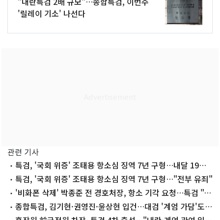
"내란특검 2배 규모"…종합특검, 이번주
'릴레이 기소' 나선다
관련 기사
특검, '국회 위증' 조태용 항소심 징역 7년 구형…내달 19일
선고(종합)
특검, '국회 위증' 조태용 항소심 징역 7년 구형…"전부 유죄"
'비화폰 삭제' 박종준 전 경호처장, 항소 기각 요청…특검 "징
역 3년"
종합특검, 김기현·권영진·윤상현 입건…대검 '계엄 가담'도
수사(종합)
홍장원 前국정원 차장, 특검 4차 출석…"내란·계엄 관여 일