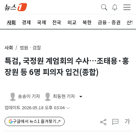
치
사회
경제
국제
전국
외교
북한
금융ㆍ증권
산업
사회
법원ㆍ검찰
특검, 국정원 계엄회의 수사…조태용·홍
장원 등 6명 피의자 입건(종합)
송송이 기자
최동현 기자
업데이트 2026.05.18 오후 03:04
가
구글에서 뉴스1 즐겨찾기