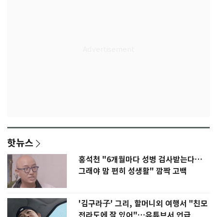
핫뉴스
홍석천 "6개월마다 성병 검사받는다…
그래야 맘 편히 성생활" 깜짝 고백
'김구라子' 그리, 할머니외 여행서 "친모
전라도에 잘 있어"…유튜브서 언급