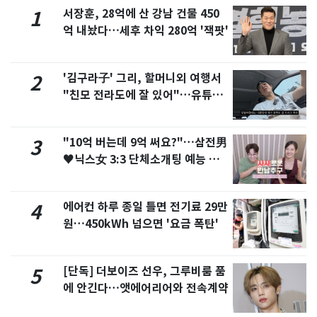
서장훈, 28억에 산 강남 건물 450
1
억 내놨다…세후 차익 280억 '잭팟'
'김구라子' 그리, 할머니외 여행서
2
"친모 전라도에 잘 있어"…유튜브
서 언급
"10억 버는데 9억 써요?"…삼전男
3
♥닉스女 3:3 단체소개팅 예능 화
제
에어컨 하루 종일 틀면 전기료 29만
4
원…450kWh 넘으면 '요금 폭탄'
[단독] 더보이즈 선우, 그루비룸 품
5
에 안긴다…앳에어리어와 전속계약