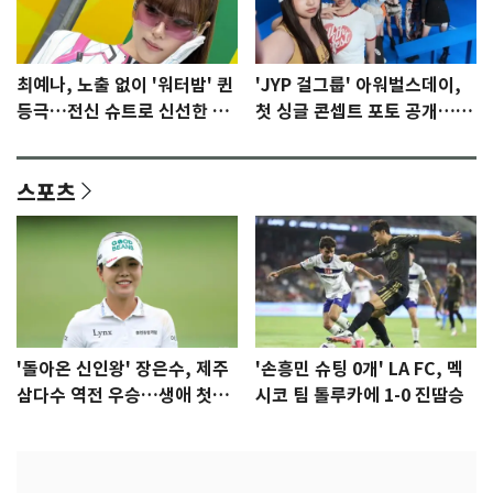
최예나, 노출 없이 '워터밤' 퀸
'JYP 걸그룹' 아워벌스데이,
등극…전신 슈트로 신선한 충
첫 싱글 콘셉트 포토 공개…청
격 [N샷]
량·키치
스포츠
'돌아온 신인왕' 장은수, 제주
'손흥민 슈팅 0개' LA FC, 멕
삼다수 역전 우승…생애 첫승
시코 팀 톨루카에 1-0 진땀승
감격