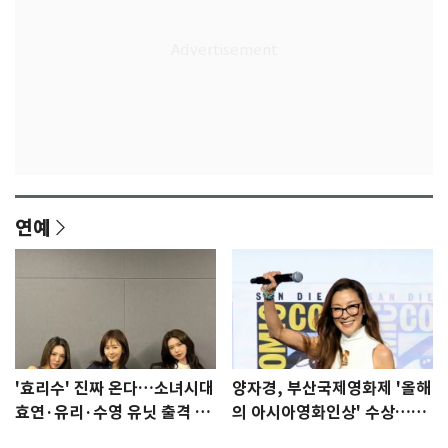
연예
'효리수' 진짜 온다…소녀시대
양자경, 부산국제영화제 '올해
효연·유리·수영 유닛 출격 [N
의 아시아영화인상' 수상…15
이슈]
년만에 부산 온다