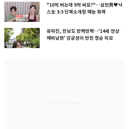
"10억 버는데 9억 써요?"…삼전男♥닉
스女 3:3 단체소개팅 예능 화제
유하진, 민낯도 반짝반짝…'14세 연상
예비남편' 강균성이 반한 청순 미모