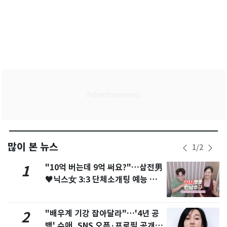
많이 본 뉴스
1
/
2
"10억 버는데 9억 써요?"…삼전男
1
♥닉스女 3:3 단체소개팅 예능 화
제
"배우계 기강 잡아달라"…'4년 공
2
백' 수애, SNS 오픈·프로필 공개