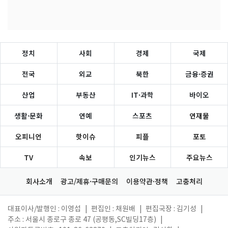
정치
사회
경제
국제
전국
외교
북한
금융·증권
산업
부동산
IT·과학
바이오
생활·문화
연예
스포츠
연재물
오피니언
핫이슈
피플
포토
TV
속보
인기뉴스
주요뉴스
회사소개
광고/제휴·구매문의
이용약관·정책
고충처리
대표이사/발행인 : 이영섭
|
편집인 : 채원배
|
편집국장 : 김기성
|
주소 : 서울시 종로구 종로 47 (공평동,SC빌딩17층)
|