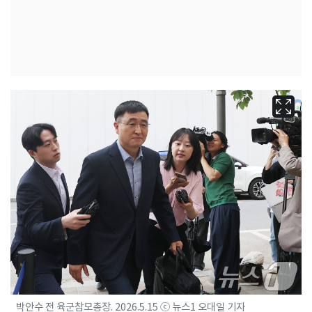
박안수 전 육군참모총장. 2026.5.15 ⓒ 뉴스1 오대일 기자