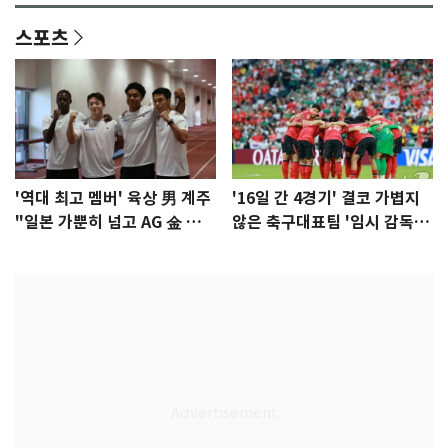
스포츠
'역대 최고 멤버' 육상 男 계주
'16일 간 4경기' 결코 가볍지
"일본 가뿐히 넘고 AG 金 따겠
않은 축구대표팀 '임시 감독'
다"
무게