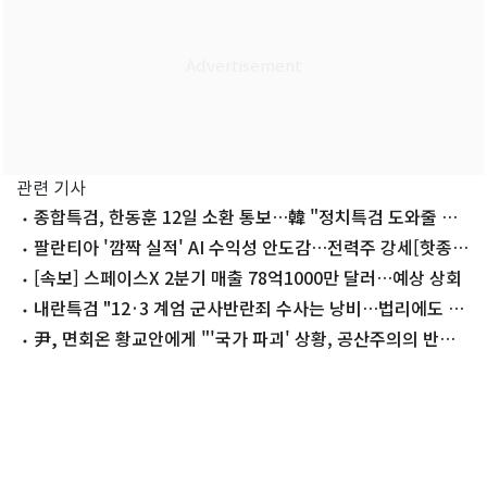
관련 기사
종합특검, 한동훈 12일 소환 통보…韓 "정치특검 도와줄 생
각 없다"(종합)
팔란티아 '깜짝 실적' AI 수익성 안도감…전력주 강세[핫종
목]
[속보] 스페이스X 2분기 매출 78억1000만 달러…예상 상회
내란특검 "12·3 계엄 군사반란죄 수사는 낭비…법리에도 반
해"
尹, 면회온 황교안에게 "'국가 파괴' 상황, 공산주의의 반대
는 교회"