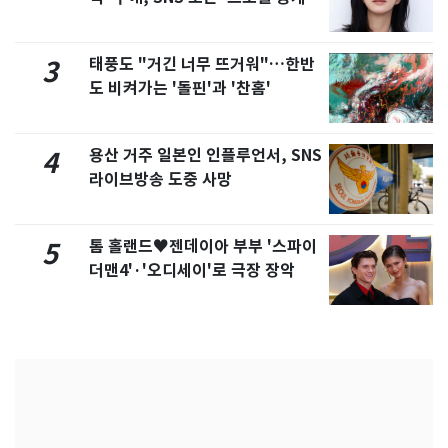
화제
태풍도 "거긴 너무 뜨거워"…한반
3
도 비켜가는 '돌핀'과 '찬홈'
용산 거주 일본인 인플루언서, SNS
4
라이브방송 도중 사망
톰 홀랜드♥젠데이아 부부 '스파이
5
더맨4'·'오디세이'로 극장 장악