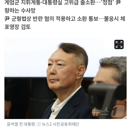
계엄군 지휘계통·대통령실 고위급 줄소환…'정점' 尹
향하는 수사망
尹 군형법상 반란 혐의 적용하고 소환 통보…불응시 체
포영장 검토
윤석열 전 대통령. ⓒ 뉴스1 사진공동취재단