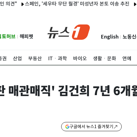
"
스페인, '세우타 무단 월경' 미성년자 본토 이송 추진
아내 무
립토허브
해피펫
English
노동신
|
|
증권
산업
부동산
ITㆍ과학
바이오
생활ㆍ문화
연예
대판 매관매직' 김건희 7년 6개
구글에서 뉴스1 즐겨찾기