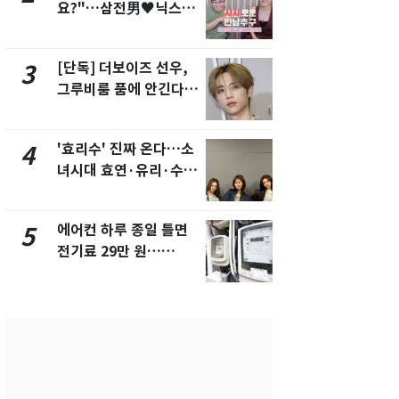
요?"…삼전男♥닉스女
의실에 남자
3:3 단체소개팅 예능 화
요"…경찰 
제
[단독] 더보이즈 선우,
전남광주 화
3
8
그루비룸 품에 안긴다…
교통사고로 
앳에어리어와 전속계약
지…6명 부
'효리수' 진짜 온다…소
[단독]중수
4
9
녀시대 효연·유리·수영
수사관 경력
유닛 출격 [N이슈]
진…법무사·
택' 유지
에어컨 하루 종일 틀면
축구협회, 
5
10
전기료 29만 원…
들 10여명 대
450kWh 넘으면 '요금
대' 의혹…
폭탄'
픽 예선 등