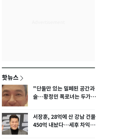
핫뉴스
"단둘만 있는 밀폐된 공간과
술…황정민 폭로녀는 두가지
에 집착했다"
서장훈, 28억에 산 강남 건물
450억 내놨다…세후 차익
280억 '잭팟'