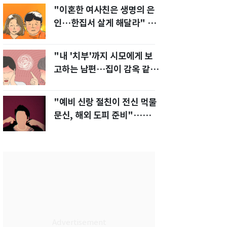
"이혼한 여사친은 생명의 은
인…한집서 살게 해달라" 남
편 요구에 '절망'
"내 '치부'까지 시모에게 보
고하는 남편…집이 감옥 같
다" 아내 고통
"예비 신랑 절친이 전신 먹물
문신, 해외 도피 준비"…예비
신부 '혼란'