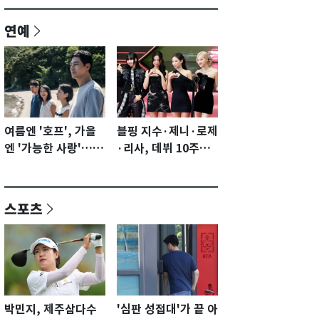
연예
여름엔 '호프', 가을
블핑 지수·제니·로제
엔 '가능한 사랑'…국
·리사, 데뷔 10주년
제영화제 수상 기대
이벤트 '완전체' 참석
감 [N이슈]
확정…기대감 UP
스포츠
박민지, 제주삼다수
'심판 성접대'가 끝 아