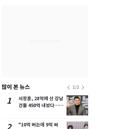
서울
33
℃
부산
29
℃
대구
32
℃
인천
32
℃
광주
32
℃
대전
34
℃
울산
30
℃
강릉
27
℃
많이 본 뉴스
1
/
2
제주
29
℃
서장훈, 28억에 산 강남
13호 태풍 '
1
6
건물 450억 내놨다…세
키나와·가고
후 차익 280억 '잭팟'
근…26만명
"10억 버는데 9억 써
"캐리비안 
2
7