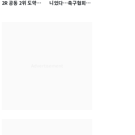
2R 공동 2위 도약…
니었다…축구협회장
통산 최다 21승 신기
출장에 부인 3회 동반
록 도전
'펑펑'