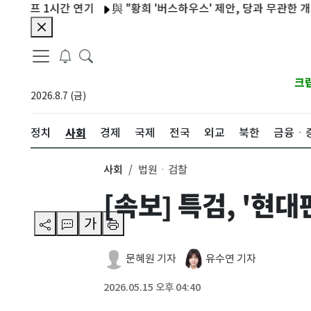
 1시간 연기
與 "황희 '버스하우스' 제안, 당과 무관한 개인 의견
크
2026.8.7 (금)
사회
정치
경제
국제
전국
외교
북한
금융ㆍ
사회
법원ㆍ검찰
[속보] 특검, '현
가
문혜원 기자
유수연 기자
2026.05.15 오후 04:40