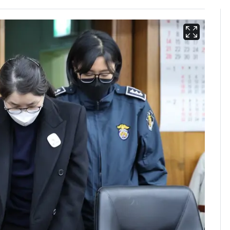
13호 태풍 '돌핀' 日오
6
키나와·가고시마현 접
근…26만명 대피령
"캐리비안 베이 여자 탈
7