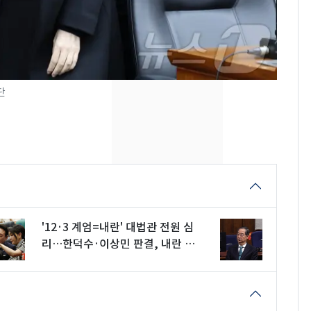
의실에 남자가 있어
요"…경찰 수사
전남광주 화정역 인근서
8
교통사고로 40대 심정
지…6명 부상
단
[단독]중수청 가는 검찰
9
수사관 경력 합산 추
진…법무사·집행관 '혜
택' 유지
축구협회, 외국인 심판
10
들 10여명 대상 '성 접
대' 의혹…월드컵·올림
'12·3 계엄=내란' 대법관 전원 심
픽 예선 등
리…한덕수·이상민 판결, 내란 기
준된다