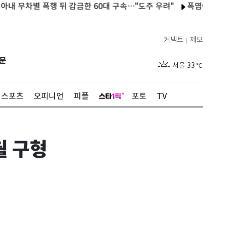
차별 폭행 뒤 감금한 60대 구속…"도주 우려"
폭염에 수원 팔달구
커넥트
제보
|
제주
29
℃
문
서울
33
℃
부산
29
℃
스포츠
오피니언
피플
포토
TV
대구
32
℃
인천
32
℃
월 구형
광주
32
℃
대전
34
℃
울산
30
℃
강릉
27
℃
제주
29
℃