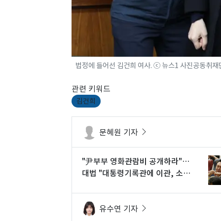
법정에 들어선 김건희 여사. ⓒ 뉴스1 사진공동취재
관련 키워드
김건희
문혜원 기자
"尹부부 영화관람비 공개하라"…
대법 "대통령기록관에 이관, 소송
실익 다시 심리"
유수연 기자