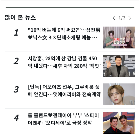
많이 본 뉴스
1
/
2
"10억 버는데 9억 써요?"…삼전男
1
♥닉스女 3:3 단체소개팅 예능 화
제
서장훈, 28억에 산 강남 건물 450
2
억 내놨다…세후 차익 280억 '잭팟'
[단독] 더보이즈 선우, 그루비룸 품
3
에 안긴다…앳에어리어와 전속계약
톰 홀랜드♥젠데이아 부부 '스파이
4
더맨4'·'오디세이'로 극장 장악