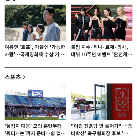
여름엔 '호프', 가을엔 '가능한
블핑 지수·제니·로제·리사,
사랑'…국제영화제 수상 기대
데뷔 10주년 이벤트 '완전체'
감 [N이슈]
참석 확정…기대감 UP
스포츠
'심정지 대응' 모의 훈련부터
"이런 진흙탕 안 들어가"…'풍
'워터캐논'까지 준비…쉼 없는
비박산' 축구협회장 후보 '실