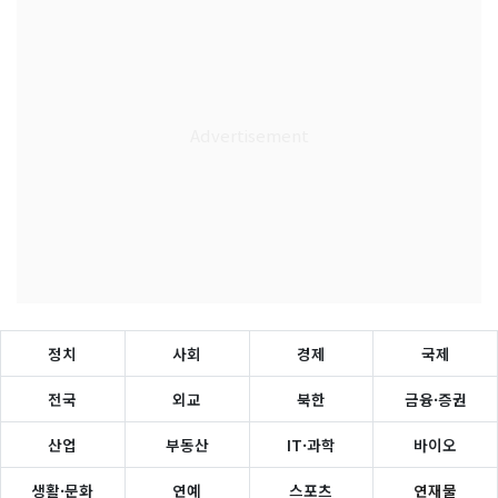
정치
사회
경제
국제
전국
외교
북한
금융·증권
산업
부동산
IT·과학
바이오
생활·문화
연예
스포츠
연재물