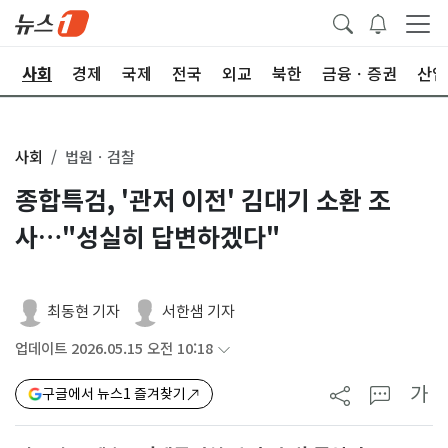
치
사회
경제
국제
전국
외교
북한
금융ㆍ증권
산업
사회
법원ㆍ검찰
종합특검, '관저 이전' 김대기 소환 조
사…"성실히 답변하겠다"
최동현 기자
서한샘 기자
업데이트 2026.05.15 오전 10:18
가
구글에서 뉴스1 즐겨찾기