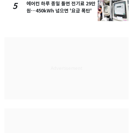
에어컨 하루 종일 틀면 전기료 29만
5
원…450kWh 넘으면 '요금 폭탄'