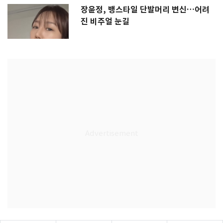
장윤정, 뱅스타일 단발머리 변신…어려
진 비주얼 눈길