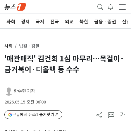
치
사회
경제
국제
전국
외교
북한
금융ㆍ증권
산업
사회
법원ㆍ검찰
'매관매직' 김건희 1심 마무리…목걸이·
금거북이·디올백 등 수수
한수현 기자
2026.05.15 오전 06:00
가
구글에서 뉴스1 즐겨찾기