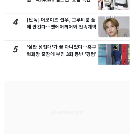
[단독] 더보이즈 선우, 그루비룸 품
4
에 안긴다…앳에어리어와 전속계약
'심판 성접대'가 끝 아니었다…축구
5
협회장 출장에 부인 3회 동반 '펑펑'