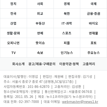
정치
사회
경제
국제
전국
외교
북한
금융·증권
산업
부동산
IT·과학
바이오
생활·문화
연예
스포츠
연재물
오피니언
핫이슈
피플
포토
TV
속보
인기뉴스
주요뉴스
회사소개
광고/제휴·구매문의
이용약관·정책
고충처리
대표이사/발행인 : 이영섭
|
편집인 : 채원배
|
편집국장 : 김기성
|
주소 : 서울시 종로구 종로 47 (공평동,SC빌딩17층)
|
사업자등록번호 : 101-86-62870
|
고충처리인 : 김성환
|
청소년보호책임자 : 안병길
|
통신판매업신고 : 서울종로 0676호
|
등록일 : 2011. 05. 26
|
제호 : 뉴스1코리아(읽기: 뉴스원코리아)
|
대표 전화 : 02-397-7000
|
대표 이메일 :
webmaster@news1.kr