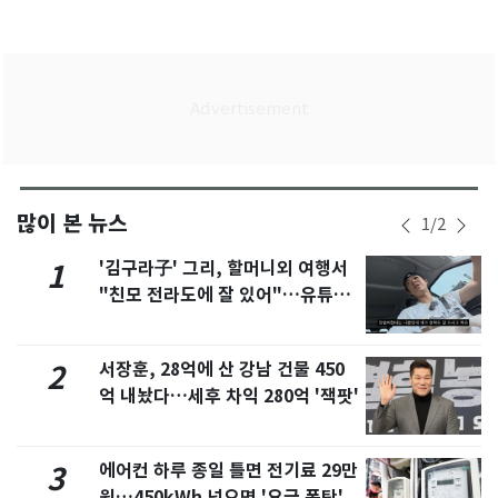
많이 본 뉴스
1
/
2
'김구라子' 그리, 할머니외 여행서
1
"친모 전라도에 잘 있어"…유튜브
서 언급
서장훈, 28억에 산 강남 건물 450
2
억 내놨다…세후 차익 280억 '잭팟'
에어컨 하루 종일 틀면 전기료 29만
3
원…450kWh 넘으면 '요금 폭탄'