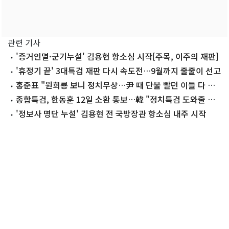
관련 기사
'증거인멸·군기누설' 김용현 항소심 시작[주목, 이주의 재판]
'휴정기 끝' 3대특검 재판 다시 속도전…9월까지 줄줄이 선고
홍준표 "원희룡 보니 정치무상…尹 때 단물 빨던 이들 다 어
디 갔나"
종합특검, 한동훈 12일 소환 통보…韓 "정치특검 도와줄 생
각 없다"(종합)
'정보사 명단 누설' 김용현 전 국방장관 항소심 내주 시작