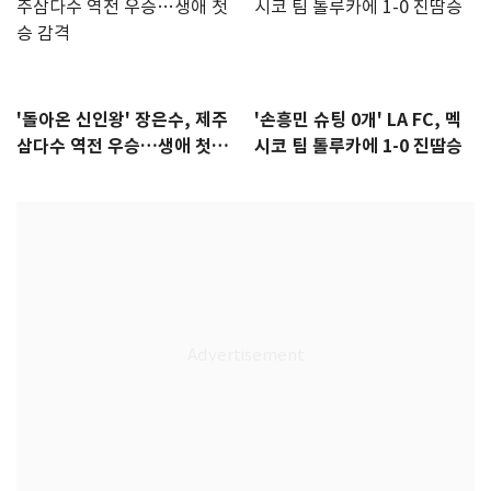
'돌아온 신인왕' 장은수, 제주
'손흥민 슈팅 0개' LA FC, 멕
삼다수 역전 우승…생애 첫승
시코 팀 톨루카에 1-0 진땀승
감격