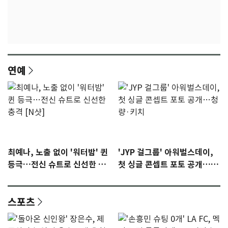
연예
최예나, 노출 없이 '워터밤' 퀸
'JYP 걸그룹' 아워벌스데이,
등극…전신 슈트로 신선한 충
첫 싱글 콘셉트 포토 공개…청
격 [N샷]
량·키치
스포츠