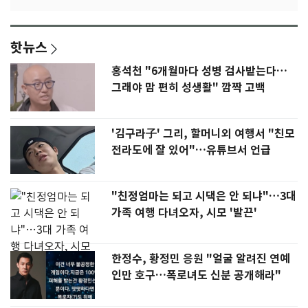
핫뉴스
홍석천 "6개월마다 성병 검사받는다…
그래야 맘 편히 성생활" 깜짝 고백
'김구라子' 그리, 할머니외 여행서 "친모
전라도에 잘 있어"…유튜브서 언급
"친정엄마는 되고 시댁은 안 되냐"…3대
가족 여행 다녀오자, 시모 '발끈'
한정수, 황정민 응원 "얼굴 알려진 연예
인만 호구…폭로녀도 신분 공개해라"