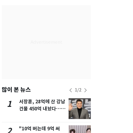
부산
33
℃
대구
33
℃
인천
33
℃
광주
33
℃
대전
33
℃
울산
32
℃
강릉
25
℃
제주
30
℃
많이 본 뉴스
1
/
2
서장훈, 28억에 산 강남
13호 태풍 '
1
6
건물 450억 내놨다…세
키나와·가고
후 차익 280억 '잭팟'
근…26만명
"10억 버는데 9억 써
[단독]중수
2
7