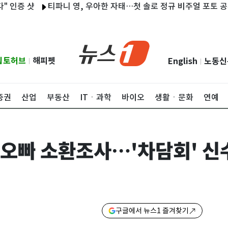
 샷
티파니 영, 우아한 자태…첫 솔로 정규 비주얼 포토 공개
김
립토허브
해피펫
English
노동신
|
|
증권
산업
부동산
ITㆍ과학
바이오
생활ㆍ문화
연예
·오빠 소환조사…'차담회' 신
구글에서 뉴스1 즐겨찾기