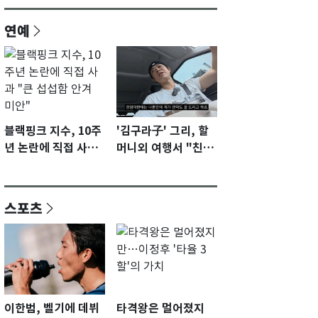
연예
블랙핑크 지수, 10주
'김구라子' 그리, 할
년 논란에 직접 사과
머니외 여행서 "친모
"큰 섭섭함 안겨 미
전라도에 잘 있어"…
안"
유튜브서 언급
스포츠
이한범, 벨기에 데뷔
타격왕은 멀어졌지