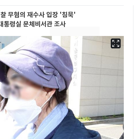
찰 무혐의 재수사 입장 '침묵'
시 대통령실 문체비서관 조사
13호 태풍 '돌핀' 日오
6
키나와·가고시마현 접
근…26만명 대피령
[단독]중수청 가는 검찰
7