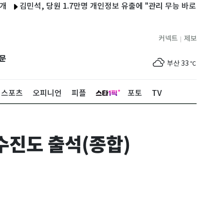
민석, 당원 1.7만명 개인정보 유출에 "관리 무능 바로 잡아야"
'
제주
30
℃
커넥트
제보
|
서울
32
℃
문
부산
33
℃
대구
33
℃
스포츠
오피니언
피플
포토
TV
인천
33
℃
광주
33
℃
수진도 출석(종합)
대전
33
℃
울산
32
℃
강릉
25
℃
제주
30
℃
서울
32
℃