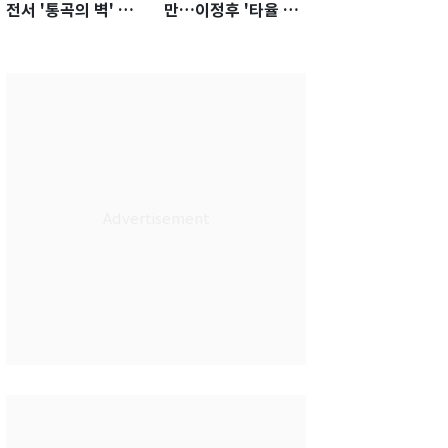
전서 '통곡의 벽' 활
만…이정후 '타율 3
약…경기 최우수선수
할'의 가치
선정