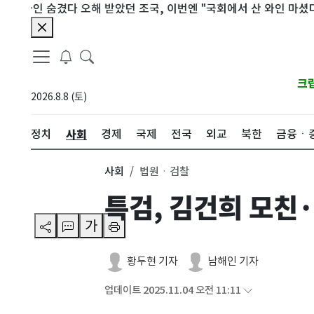
인 숨겼다 오해 받았던 조국, 이번엔 "국회에서 산 와인 마셨다" 인증
크
2026.8.8 (토)
사회
정치
경제
국제
전국
외교
북한
금융ㆍ
사회
법원ㆍ검찰
특검, 김건희 모친
가
황두현 기자
남해인 기자
업데이트 2025.11.04 오전 11:11