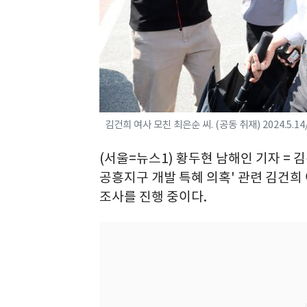
김건희 여사 모친 최은순 씨. (공동 취재) 2024.5.1
(서울=뉴스1) 황두현 남해인 기자 = 
공흥지구 개발 특혜 의혹' 관련 김건희
조사를 진행 중이다.