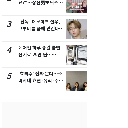
요?"…삼전男♥닉스女
수사관 경력
3:3 단체소개팅 예능 화
진…법무사·
제
택' 유지
[단독] 더보이즈 선우,
"캐리비안 
3
8
그루비룸 품에 안긴다…
의실에 남자
앳에어리어와 전속계약
요"…경찰 
에어컨 하루 종일 틀면
전남광주 화
4
9
전기료 29만 원…
교통사고로 
450kWh 넘으면 '요금
지…6명 부
폭탄'
'효리수' 진짜 온다…소
낮 최고 37
5
10
녀시대 효연·유리·수영
속…전국 곳곳
유닛 출격 [N이슈]
날씨]