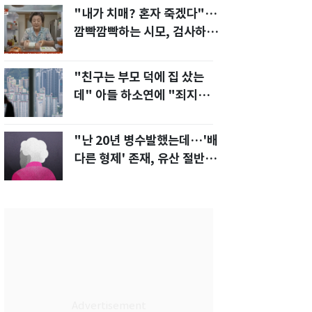
"내가 치매? 혼자 죽겠다"…
깜빡깜빡하는 시모, 검사하라
하자 '발끈'
"친구는 부모 덕에 집 샀는
데" 아들 하소연에 "죄지었
다" 사죄 '먹먹'
"난 20년 병수발했는데…'배
다른 형제' 존재, 유산 절반 가
져가나"