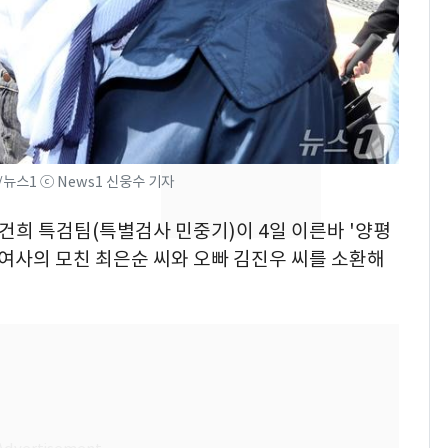
수사관 경력 합산 추
진…법무사·집행관 '혜
택' 유지
"캐리비안 베이 여자 탈
8
의실에 남자가 있어
요"…경찰 수사
전남광주 화정역 인근서
9
4/뉴스1 ⓒ News1 신웅수 기자
교통사고로 40대 심정
지…6명 부상
김건희 특검팀(특별검사 민중기)이 4일 이른바 '양평
 여사의 모친 최은순 씨와 오빠 김진우 씨를 소환해
낮 최고 37도 폭염 계
10
속…전국 곳곳 비 [오늘
날씨]