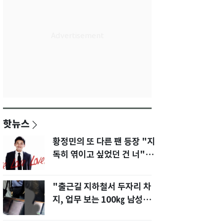
핫뉴스
황정민의 또 다른 팬 등장 "지
독히 엮이고 싶었던 건 너" 폭
로녀 직격
"출근길 지하철서 두자리 차
지, 업무 보는 100㎏ 남성…
부딪히면 신경질"