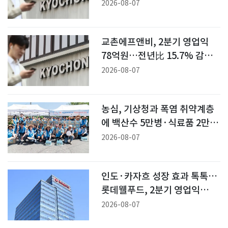
여파"(상보)
2026-08-07
교촌에프앤비, 2분기 영업익
78억원…전년比 15.7% 감소
(1보)
2026-08-07
농심, 기상청과 폭염 취약계층
에 백산수 5만병·식료품 2만식
전달
2026-08-07
인도·카자흐 성장 효과 톡톡…
롯데웰푸드, 2분기 영업익
89%↑(상보)
2026-08-07