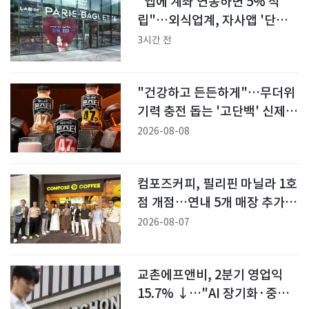
"앱에 계좌 연동하면 5% 적
립"…외식업계, 자사앱 '단골
잡기' 경쟁
3시간 전
"건강하고 든든하게"…무더위
기력 충전 돕는 '고단백' 신제품
[이번주Eat템]
2026-08-08
컴포즈커피, 필리핀 마닐라 1호
점 개점…연내 5개 매장 추가
출점
2026-08-07
교촌에프앤비, 2분기 영업익
15.7% ↓…"AI 장기화·중동