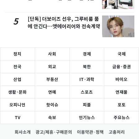
[단독] 더보이즈 선우, 그루비룸 품
5
에 안긴다…앳에어리어와 전속계약
정치
사회
경제
국제
전국
외교
북한
금융·증권
산업
부동산
IT·과학
바이오
생활·문화
연예
스포츠
연재물
오피니언
핫이슈
피플
포토
TV
속보
인기뉴스
주요뉴스
회사소개
광고/제휴·구매문의
이용약관·정책
고충처리