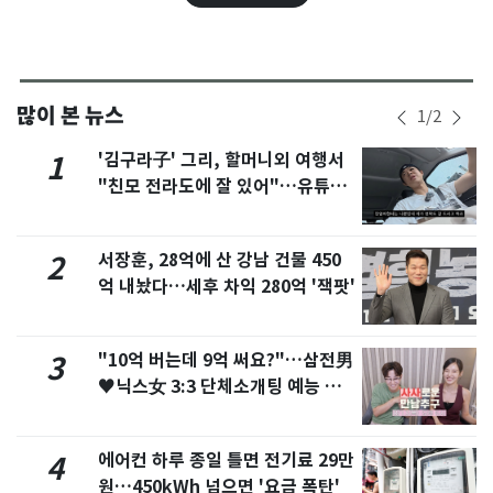
많이 본 뉴스
1
/
2
'김구라子' 그리, 할머니외 여행서
1
"친모 전라도에 잘 있어"…유튜브
서 언급
서장훈, 28억에 산 강남 건물 450
2
억 내놨다…세후 차익 280억 '잭팟'
"10억 버는데 9억 써요?"…삼전男
3
♥닉스女 3:3 단체소개팅 예능 화
제
에어컨 하루 종일 틀면 전기료 29만
4
원…450kWh 넘으면 '요금 폭탄'