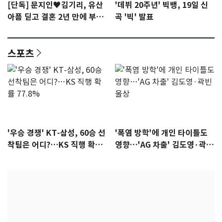
[단독] 문지인♥김기리, 유산
'데뷔 20주년' 빅뱅, 19일 신
아픔 딛고 결혼 2년 만에 부모
곡 '빅' 발표
됐다…7일 득남
스포츠
'우승 경쟁' KT-삼성, 60승 선
'폭염 방학'에 개인 타이틀도
착팀은 어디?…KS 직행 확률
영향…'AG 차출' 김도영·곽빈
77.8%
울상