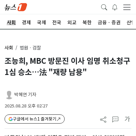
치
사회
경제
국제
전국
외교
북한
금융ㆍ증권
산업
사회
법원ㆍ검찰
조능희, MBC 방문진 이사 임명 취소청구
1심 승소…法 "재량 남용"
박혜연 기자
2025.08.28 오후 02:27
가
구글에서 뉴스1 즐겨찾기