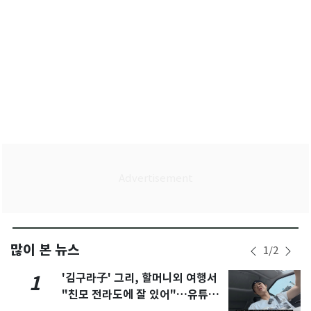
많이 본 뉴스
1
/
2
'김구라子' 그리, 할머니외 여행서
1
"친모 전라도에 잘 있어"…유튜브