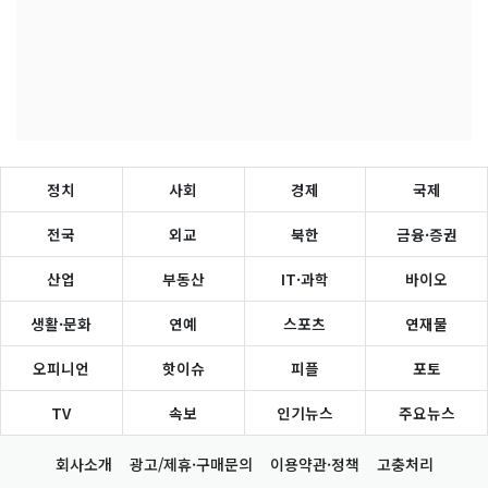
정치
사회
경제
국제
전국
외교
북한
금융·증권
산업
부동산
IT·과학
바이오
생활·문화
연예
스포츠
연재물
오피니언
핫이슈
피플
포토
TV
속보
인기뉴스
주요뉴스
회사소개
광고/제휴·구매문의
이용약관·정책
고충처리