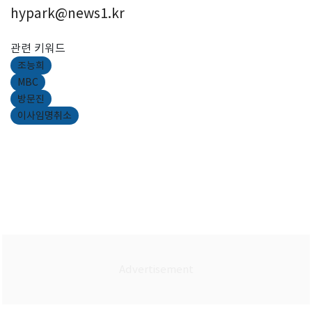
hypark@news1.kr
관련 키워드
조능희
MBC
방문진
이사임명취소