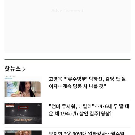
핫뉴스
고영욱 "'류수영♥' 박하선, 감당 안 될
여자…계속 명품 사 나를 것"
"엄마 무서워, 내릴래"…4·6세 두 딸 태
운 채 194㎞/h 살인 질주[영상]
오지헌 "父 90년대 일타강사…월수입