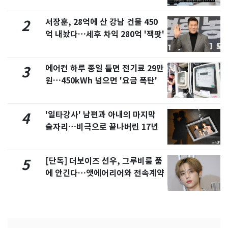
서 언급
서장훈, 28억에 산 강남 건물 450
2
억 내놨다…세후 차익 280억 '잭팟'
에어컨 하루 종일 틀면 전기료 29만
3
원…450kWh 넘으면 '요금 폭탄'
'일타강사' 남편과 아내의 마지막
4
술자리…비극으로 끝나버린 17년
[단독] 더보이즈 선우, 그루비룸 품
5
에 안긴다…앳에어리어와 전속계약