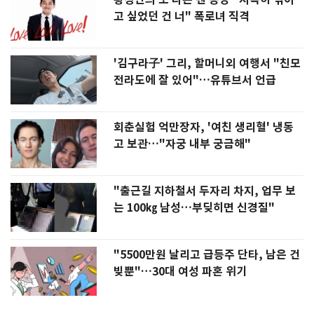
고 싶었던 건 너" 폭로녀 직격
'김구라子' 그리, 할머니외 여행서 "친모
전라도에 잘 있어"…유튜브서 언급
회춘실험 억만장자, '여친 생리혈' 냉동
고 보관…"자궁 내부 궁금해"
"출근길 지하철서 두자리 차지, 업무 보
는 100㎏ 남성…부딪히면 신경질"
"5500만원 날리고 급등주 단타, 남은 건
빚뿐"…30대 여성 파혼 위기