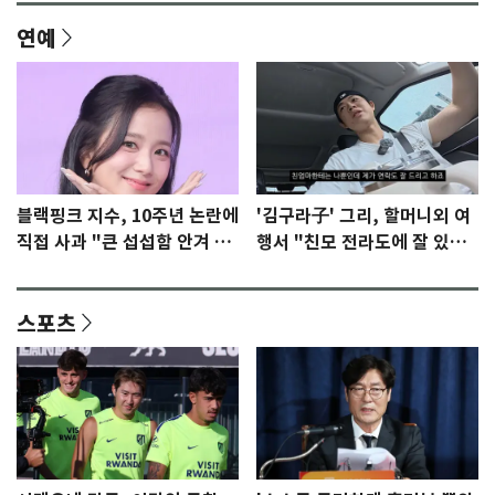
연예
블랙핑크 지수, 10주년 논란에
'김구라子' 그리, 할머니외 여
직접 사과 "큰 섭섭함 안겨 미
행서 "친모 전라도에 잘 있
안"
어"…유튜브서 언급
스포츠