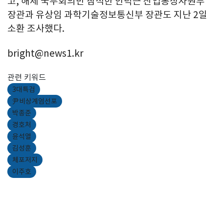
고, 해제 국무회의만 참석한 안덕근 산업통상자원부
장관과 유상임 과학기술정보통신부 장관도 지난 2일
소환 조사했다.
bright@news1.kr
관련 키워드
3대특검
尹비상계엄선포
박종준
경호처
윤석열
김성훈
체포저지
이주호