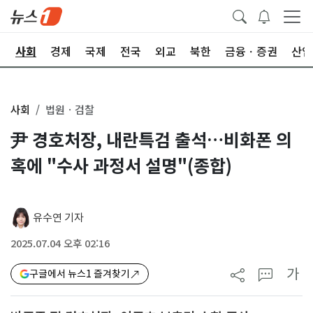
치
사회
경제
국제
전국
외교
북한
금융ㆍ증권
산업
사회
법원ㆍ검찰
尹 경호처장, 내란특검 출석…비화폰 의
혹에 "수사 과정서 설명"(종합)
유수연 기자
2025.07.04 오후 02:16
가
구글에서 뉴스1 즐겨찾기