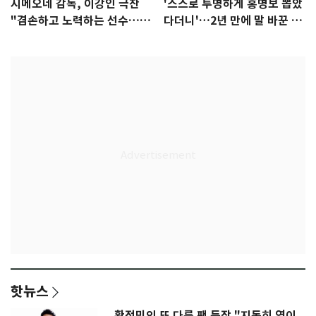
시메오네 감독, 이강인 극찬
'스스로 투명하게 홍명보 뽑았
"겸손하고 노력하는 선수…좋
다더니'…2년 만에 말 바꾼 이
은 첫인상"
임생
핫뉴스
황정민의 또 다른 팬 등장 "지독히 엮이