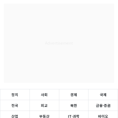
정치
사회
경제
국제
전국
외교
북한
금융·증권
산업
부동산
IT·과학
바이오