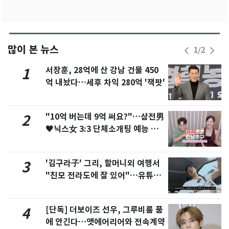
많이 본 뉴스
1
/
2
서장훈, 28억에 산 강남 건물 450
1
억 내놨다…세후 차익 280억 '잭팟'
"10억 버는데 9억 써요?"…삼전男
2
♥닉스女 3:3 단체소개팅 예능 화
제
'김구라子' 그리, 할머니외 여행서
3
"친모 전라도에 잘 있어"…유튜브
서 언급
[단독] 더보이즈 선우, 그루비룸 품
4
에 안긴다…앳에어리어와 전속계약