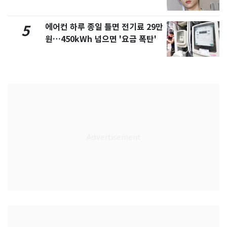
에어컨 하루 종일 틀면 전기료 29만
5
원…450kWh 넘으면 '요금 폭탄'