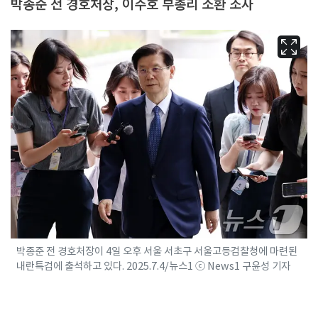
박종준 전 경호처장, 이주호 부총리 소환 조사
박종준 전 경호처장이 4일 오후 서울 서초구 서울고등검찰청에 마련된
내란특검에 출석하고 있다. 2025.7.4/뉴스1 ⓒ News1 구윤성 기자