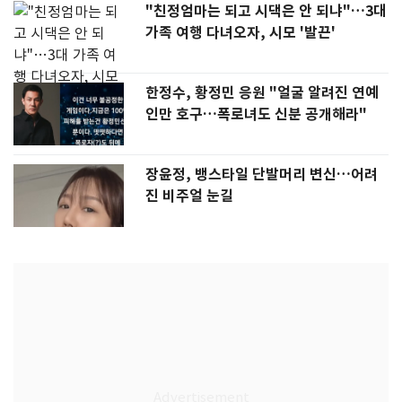
"친정엄마는 되고 시댁은 안 되냐"…3대
가족 여행 다녀오자, 시모 '발끈'
한정수, 황정민 응원 "얼굴 알려진 연예
인만 호구…폭로녀도 신분 공개해라"
장윤정, 뱅스타일 단발머리 변신…어려
진 비주얼 눈길