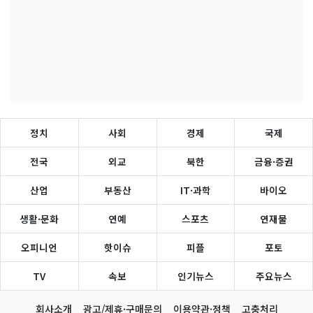
정치
사회
경제
국제
전국
외교
북한
금융·증권
산업
부동산
IT·과학
바이오
생활·문화
연예
스포츠
연재물
오피니언
핫이슈
피플
포토
TV
속보
인기뉴스
주요뉴스
회사소개
광고/제휴·구매문의
이용약관·정책
고충처리