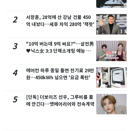
서 언급
서장훈, 28억에 산 강남 건물 450
2
억 내놨다…세후 차익 280억 '잭팟'
"10억 버는데 9억 써요?"…삼전男
3
♥닉스女 3:3 단체소개팅 예능 화
제
에어컨 하루 종일 틀면 전기료 29만
4
원…450kWh 넘으면 '요금 폭탄'
[단독] 더보이즈 선우, 그루비룸 품
5
에 안긴다…앳에어리어와 전속계약