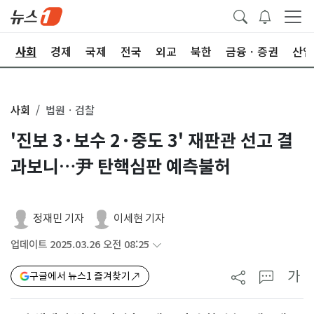
치
사회
경제
국제
전국
외교
북한
금융ㆍ증권
산업
사회
법원ㆍ검찰
'진보 3·보수 2·중도 3' 재판관 선고 결
과보니…尹 탄핵심판 예측불허
정재민 기자
이세현 기자
업데이트 2025.03.26 오전 08:25
가
구글에서 뉴스1 즐겨찾기