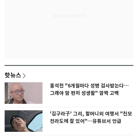
핫뉴스
홍석천 "6개월마다 성병 검사받는다…
그래야 맘 편히 성생활" 깜짝 고백
'김구라子' 그리, 할머니외 여행서 "친모
전라도에 잘 있어"…유튜브서 언급