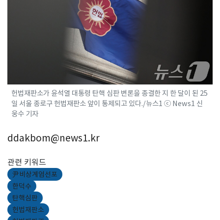
헌법재판소가 윤석열 대통령 탄핵 심판 변론을 종결한 지 한 달이 된 25
일 서울 종로구 헌법재판소 앞이 통제되고 있다./뉴스1 ⓒ News1 신
웅수 기자
ddakbom@news1.kr
관련 키워드
尹비상계엄선포
한덕수
탄핵심판
헌법재판소