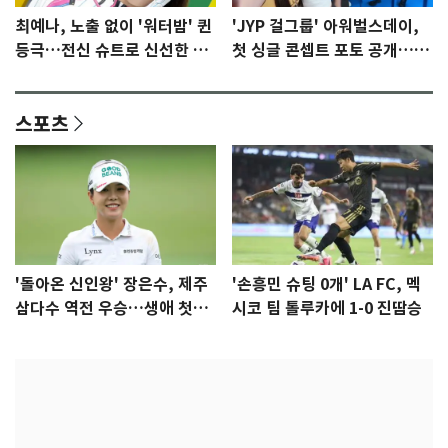
최예나, 노출 없이 '워터밤' 퀸
'JYP 걸그룹' 아워벌스데이,
등극…전신 슈트로 신선한 충
첫 싱글 콘셉트 포토 공개…청
격 [N샷]
량·키치
스포츠
'돌아온 신인왕' 장은수, 제주
'손흥민 슈팅 0개' LA FC, 멕
삼다수 역전 우승…생애 첫승
시코 팀 톨루카에 1-0 진땀승
감격