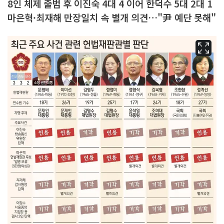
8인 체제 출범 후 이진숙 4대 4 이어 한덕수 5대 2대 1
마은혁·최재해 만장일치 속 별개 의견…"尹 예단 못해"