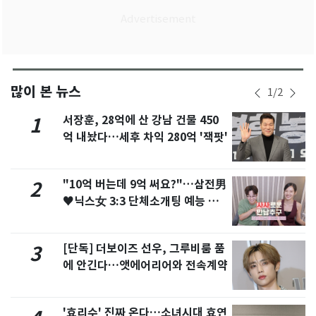
많이 본 뉴스
1
/
2
서장훈, 28억에 산 강남 건물 450
1
억 내놨다…세후 차익 280억 '잭팟'
"10억 버는데 9억 써요?"…삼전男
2
♥닉스女 3:3 단체소개팅 예능 화
제
[단독] 더보이즈 선우, 그루비룸 품
3
에 안긴다…앳에어리어와 전속계약
'효리수' 진짜 온다…소녀시대 효연