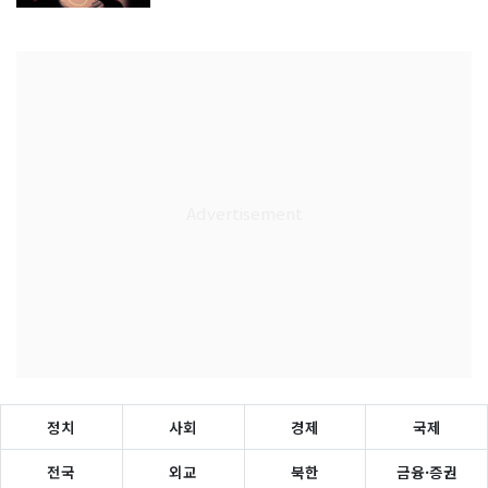
정치
사회
경제
국제
전국
외교
북한
금융·증권