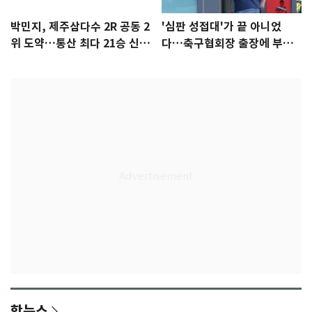
박민지, 제주삼다수 2R 공동 2
'심판 성접대'가 끝 아니었
위 도약…통산 최다 21승 신기
다…축구협회장 출장에 부인
록 도전
3회 동반 '펑펑'
핫뉴스