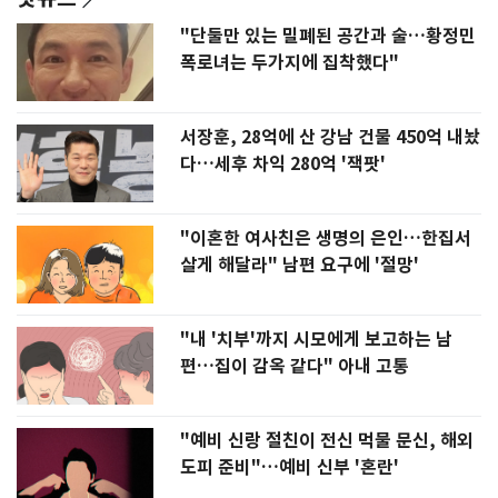
"단둘만 있는 밀폐된 공간과 술…황정민
폭로녀는 두가지에 집착했다"
서장훈, 28억에 산 강남 건물 450억 내놨
다…세후 차익 280억 '잭팟'
"이혼한 여사친은 생명의 은인…한집서
살게 해달라" 남편 요구에 '절망'
"내 '치부'까지 시모에게 보고하는 남
편…집이 감옥 같다" 아내 고통
"예비 신랑 절친이 전신 먹물 문신, 해외
도피 준비"…예비 신부 '혼란'