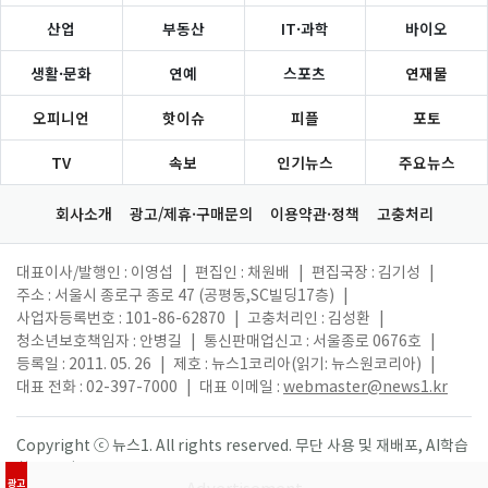
산업
부동산
IT·과학
바이오
생활·문화
연예
스포츠
연재물
오피니언
핫이슈
피플
포토
TV
속보
인기뉴스
주요뉴스
회사소개
광고/제휴·구매문의
이용약관·정책
고충처리
대표이사/발행인 : 이영섭
|
편집인 : 채원배
|
편집국장 : 김기성
|
주소 : 서울시 종로구 종로 47 (공평동,SC빌딩17층)
|
사업자등록번호 : 101-86-62870
|
고충처리인 : 김성환
|
청소년보호책임자 : 안병길
|
통신판매업신고 : 서울종로 0676호
|
등록일 : 2011. 05. 26
|
제호 : 뉴스1코리아(읽기: 뉴스원코리아)
|
대표 전화 : 02-397-7000
|
대표 이메일 :
webmaster@news1.kr
Copyright ⓒ 뉴스1. All rights reserved. 무단 사용 및 재배포, AI학습
활용 금지.
광고