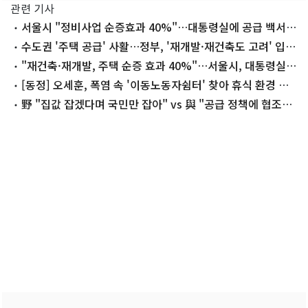
관련 기사
서울시 "정비사업 순증효과 40%"…대통령실에 공급 백서
전달(종합)
수도권 '주택 공급' 사활…정부, '재개발·재건축도 고려' 입장
선회
"재건축·재개발, 주택 순증 효과 40%"…서울시, 대통령실에
공급 '백서' 전달
[동정] 오세훈, 폭염 속 '이동노동자쉼터' 찾아 휴식 환경 점
검
野 "집값 잡겠다며 국민만 잡아" vs 與 "공급 정책에 협조하
라"