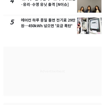
4
·유리·수영 유닛 출격 [N이슈]
에어컨 하루 종일 틀면 전기료 29만
5
원…450kWh 넘으면 '요금 폭탄'