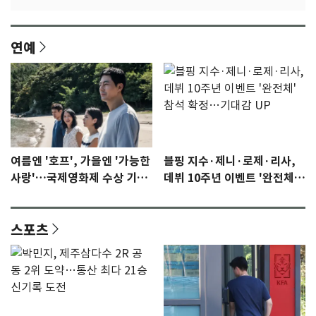
연예
여름엔 '호프', 가을엔 '가능한
블핑 지수·제니·로제·리사,
사랑'…국제영화제 수상 기대
데뷔 10주년 이벤트 '완전체'
감 [N이슈]
참석 확정…기대감 UP
스포츠