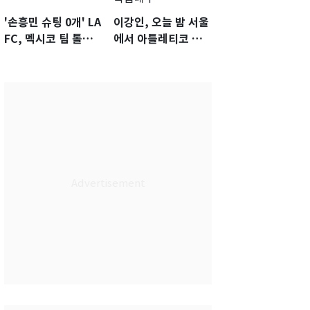
'손흥민 슈팅 0개' LA
이강인, 오늘 밤 서울
FC, 멕시코 팀 톨루
에서 아틀레티코 입
카에 1-0 진땀승
단식…전례 없는 특
급대우