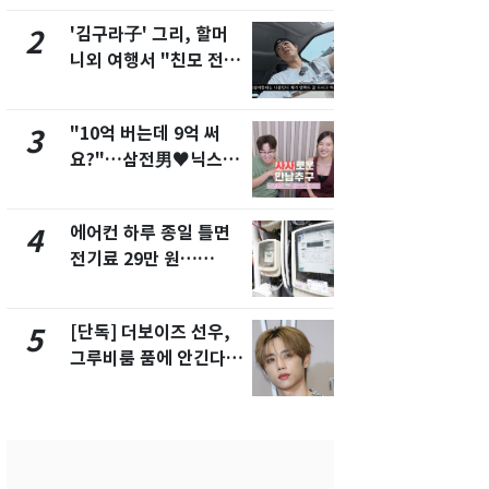
해"
'김구라子' 그리, 할머
'심판 성접대
2
7
니외 여행서 "친모 전라
었다…축구
도에 잘 있어"…유튜브
에 부인 3회 
서 언급
"10억 버는데 9억 써
[단독] 경찰,
3
8
요?"…삼전男♥닉스女
제작사 회장
3:3 단체소개팅 예능 화
시장법 위반
제
에어컨 하루 종일 틀면
13호 태풍 '
4
9
전기료 29만 원…
키나와·가고
450kWh 넘으면 '요금
근…26만명
폭탄'
[단독] 더보이즈 선우,
'일타강사' 
5
10
그루비룸 품에 안긴다…
의 마지막 
앳에어리어와 전속계약
으로 끝나버린