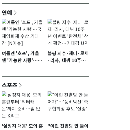
연예
여름엔 '호프', 가을
블핑 지수·제니·로제
엔 '가능한 사랑'…국
·리사, 데뷔 10주년
제영화제 수상 기대
이벤트 '완전체' 참석
감 [N이슈]
확정…기대감 UP
스포츠
'심정지 대응' 모의 훈
"이런 진흙탕 안 들어