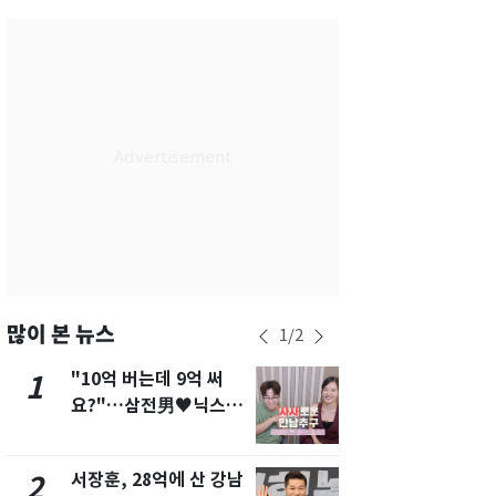
서울
36
℃
부산
33
℃
대구
37
℃
인천
37
℃
광주
37
℃
대전
36
℃
울산
32
℃
강릉
30
℃
많이 본 뉴스
1
/
2
제주
30
℃
"10억 버는데 9억 써
13호 태풍 '
1
6
요?"…삼전男♥닉스女
키나와·가고
3:3 단체소개팅 예능 화
근…26만명
제
서장훈, 28억에 산 강남
"캐리비안 
2
7