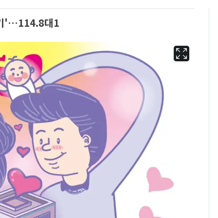
'…114.8대1
13호 태풍 '돌핀' 日오
6
키나와·가고시마현 접
근…26만명 대피령
"캐리비안 베이 여자 탈
7