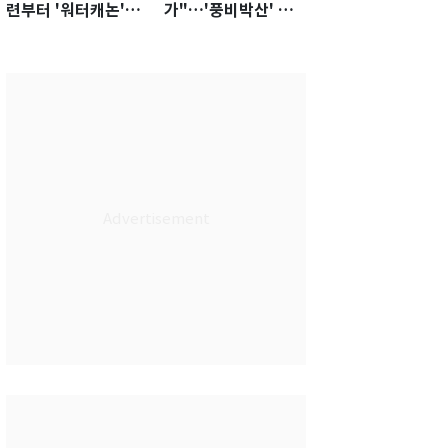
련부터 '워터캐논'까
가"…'풍비박산' 축
지 준비…쉼 없는 K
구협회장 후보 '실종'
리그