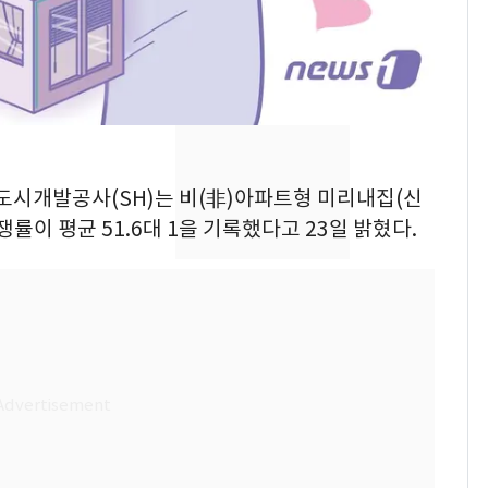
의실에 남자가 있어
요"…경찰 수사
전남광주 화정역 인근서
8
교통사고로 40대 심정
지…6명 부상
축구협회, 외국인 심판
9
택도시개발공사(SH)는 비(非)아파트형 미리내집(신
들 10여명 대상 '성 접
이 평균 51.6대 1을 기록했다고 23일 밝혔다.
대' 의혹…월드컵·올림
픽 예선 등
美 상원 클래리티법 처
10
리 난항…민주당 "윤리
·AML 보완 우선"