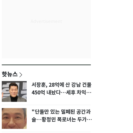
핫뉴스
서장훈, 28억에 산 강남 건물
450억 내놨다…세후 차익
280억 '잭팟'
"단둘만 있는 밀폐된 공간과
술…황정민 폭로녀는 두가지
에 집착했다"