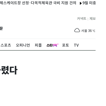
이트장 선정·다목적체육관 국비 지원 건의
9월 미중 정상회담 앞
커넥트
제보
|
제주
30
℃
문
서울
36
℃
부산
33
℃
스포츠
오피니언
피플
포토
TV
대구
37
℃
인천
37
℃
몰렸다
광주
37
℃
대전
36
℃
울산
32
℃
강릉
30
℃
제주
30
℃