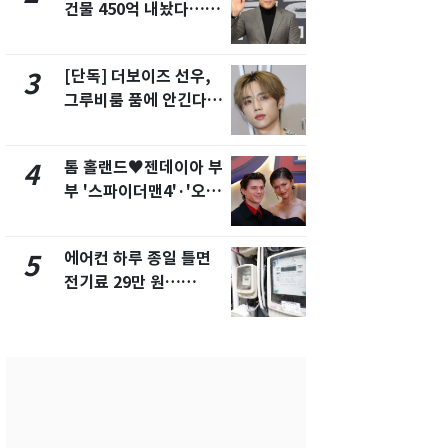
건물 450억 내놨다…세
의실에 남자
후 차익 280억 '잭팟'
요"…경찰 
[단독] 더보이즈 선우,
전남광주 화
3
8
그루비룸 품에 안긴다…
교통사고로 
앳에어리어와 전속계약
지…6명 부
톰 홀랜드♥젠데이아 부
축구협회, 
4
9
부 '스파이더맨4'·'오디
들 10여명 대
세이'로 극장 장악
대' 의혹…
픽 예선 등
에어컨 하루 종일 틀면
美 상원 클
5
10
전기료 29만 원…
리 난항…민
450kWh 넘으면 '요금
·AML 보완
폭탄'