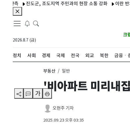
관측
진도군, 조도지역 주민과의 현장 소통 강화
이란 반체제 매
크
2026.8.7 (금)
정치
사회
경제
국제
전국
외교
북한
금융ㆍ
부동산
일반
'비아파트 미리내집
가
오현주 기자
2025.09.23 오후 03:35