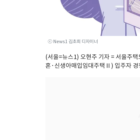
ⓒ News1 김초희 디자이너
(서울=뉴스1) 오현주 기자 = 서울주
혼·신생아매입임대주택Ⅱ) 입주자 경쟁률