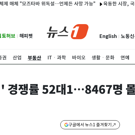
체 "모즈타바 위독설…언제든 사망 가능"
육동한 시장, 국제스케
립토허브
해피펫
English
노동신
|
|
부동산
증권
산업
ITㆍ과학
바이오
생활ㆍ문화
연예
' 경쟁률 52대1…8467명 
구글에서 뉴스1 즐겨찾기