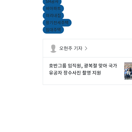
SH공사
비아파트
미리내집
장기전세주택
임대주택
오현주 기자
호반그룹 임직원, 광복절 맞아 국가
유공자 장수사진 촬영 지원