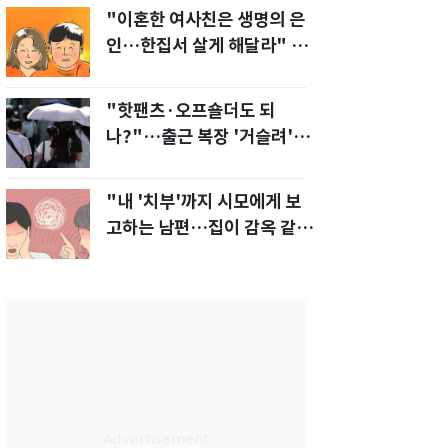
"이혼한 여사친은 생명의 은
인…한집서 살게 해달라" 남
편 요구에 '절망'
"핫팬츠·오프숄더도 되
나?"…출근 복장 '거슬려'
vs '괜찮아' 의견 분분
"내 '치부'까지 시모에게 보
고하는 남편…집이 감옥 같
다" 아내 고통