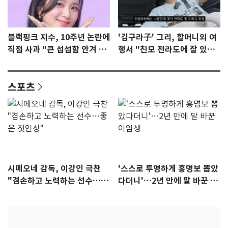
블랙핑크 지수, 10주년 논란에
'김구라子' 그리, 할머니외 여
직접 사과 "큰 섭섭함 안겨 미
행서 "친모 전라도에 잘 있
안"
어"…유튜브서 언급
스포츠
시메오네 감독, 이강인 극찬
'스스로 투명하게 홍명보 뽑았
"겸손하고 노력하는 선수…좋
다더니'…2년 만에 말 바꾼 이
은 첫인상"
임생