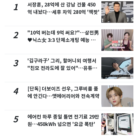
서장훈, 28억에 산 강남 건물 450
1
억 내놨다…세후 차익 280억 '잭팟'
"10억 버는데 9억 써요?"…삼전男
2
♥닉스女 3:3 단체소개팅 예능 화
제
'김구라子' 그리, 할머니외 여행서
3
"친모 전라도에 잘 있어"…유튜브
서 언급
[단독] 더보이즈 선우, 그루비룸 품
4
에 안긴다…앳에어리어와 전속계약
에어컨 하루 종일 틀면 전기료 29만
5
원…450kWh 넘으면 '요금 폭탄'