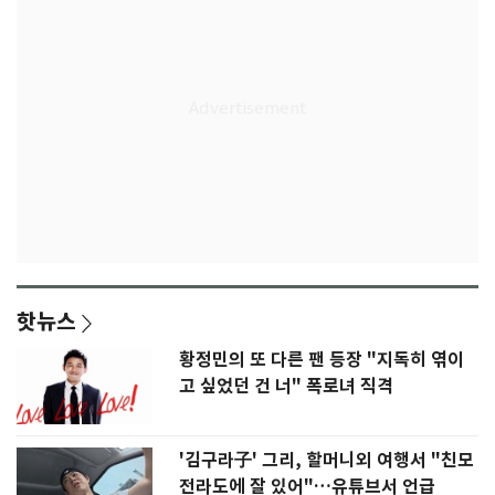
핫뉴스
황정민의 또 다른 팬 등장 "지독히 엮이
고 싶었던 건 너" 폭로녀 직격
'김구라子' 그리, 할머니외 여행서 "친모
전라도에 잘 있어"…유튜브서 언급