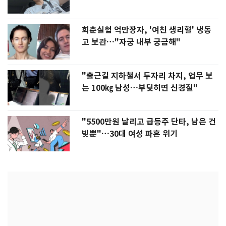
회춘실험 억만장자, '여친 생리혈' 냉동
고 보관…"자궁 내부 궁금해"
"출근길 지하철서 두자리 차지, 업무 보
는 100㎏ 남성…부딪히면 신경질"
"5500만원 날리고 급등주 단타, 남은 건
빚뿐"…30대 여성 파혼 위기