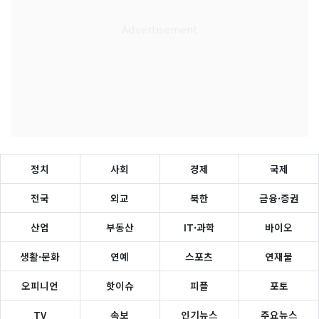
정치
사회
경제
국제
전국
외교
북한
금융·증권
산업
부동산
IT·과학
바이오
생활·문화
연예
스포츠
연재물
오피니언
핫이슈
피플
포토
TV
속보
인기뉴스
주요뉴스