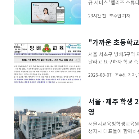
규 서비스 '랠리즈 스튜
하고 신규 수강생을 확보
23시간 전
조수빈 기자
마련이 어려운 교육자를 
설정해 온라인 강의를 판
"가까운 초등학교
서울 서초구 방배5구역 
달라고 요구하자 학교 측
다.7일 교육계에 따르면
2026-08-07
조수빈 기자,
100% 방배초로 배정할
행 분산 배치를 유지해야
서울·제주 학생 
영
서울시교육청학생교육원은
생자치 대표들이 함께하는
캠프는 서울시교육청과 제