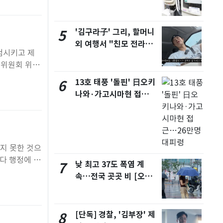
450kWh 넘으면 '요금
폭탄'
'김구라子' 그리, 할머니
5
외 여행서 "친모 전라도
범시키고 제
에 잘 있어"…유튜브서
별위원회 위촉
언급
7차 회의에
13호 태풍 '돌핀' 日오키
6
학, 노동경제,
나와·가고시마현 접
근…26만명 대피령
지 못한 것으
다 행정에 매
낮 최고 37도 폭염 계
7
교직원노동조합
속…전국 곳곳 비 [오늘
'을 열고 지
날씨]
[단독] 경찰, '김부장' 제
8