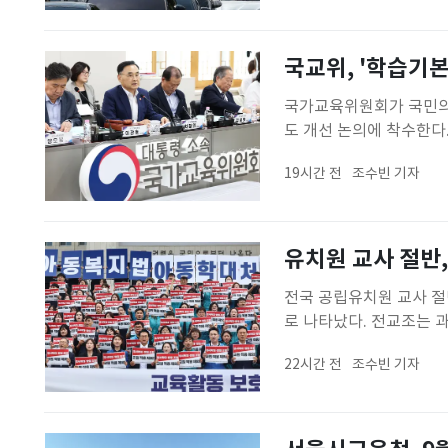
염중대경보가 해제되고 
국교위, '학습기
국가교육위원회가 국민의 
도 개선 논의에 착수한다
식과 제1차 회의를 개최
19시간 전
조수빈 기자
서 구성·운영이 의결됐다
경영 분야 전문가와 국책
유치원 교사 절반,
전국 공립유치원 교사 절
로 나타났다. 전교조는 
달리고 있다며 공립유치
22시간 전
조수빈 기자
은 7일 정부서울청사 앞에
난달 20~27일 전국 공