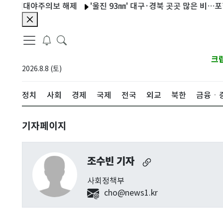
 열대야주의보 해제
'울진 93㎜' 대구·경북 곳곳 많은 비…포항 산
크
2026.8.8 (토)
정치
사회
경제
국제
전국
외교
북한
금융ㆍ
기자페이지
조수빈 기자
사회정책부
cho@news1.kr