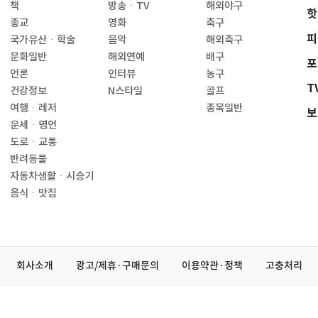
책
방송ㆍTV
해외야구
핫
종교
영화
축구
피
국가유산ㆍ학술
음악
해외축구
문화일반
해외연예
배구
포
언론
인터뷰
농구
T
건강정보
N스타일
골프
여행ㆍ레저
종목일반
보
운세ㆍ명언
도로ㆍ교통
반려동물
자동차생활ㆍ시승기
음식ㆍ맛집
회사소개
광고/제휴·구매문의
이용약관·정책
고충처리