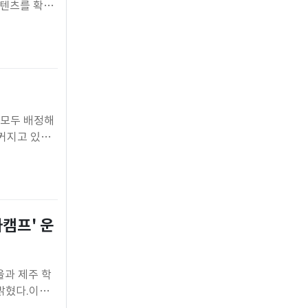
콘텐츠를 확대
나 판매 채널
강료를 직접
 모두 배정해
커지고 있
5구역 학생을
 없다"며 현
캠프' 운
과 제주 학
밝혔다.이번
대표 학생교류