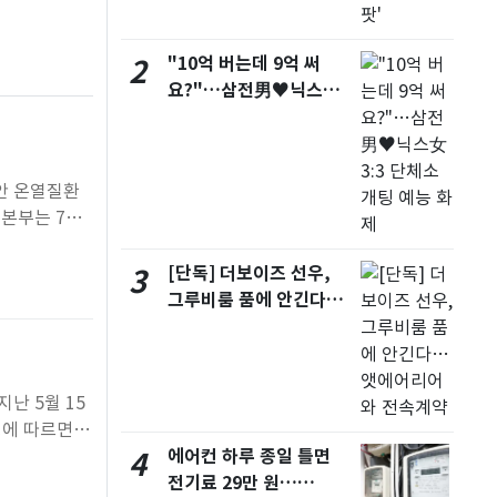
서울
30
℃
"10억 버는데 9억 써
2
부산
30
℃
요?"…삼전男♥닉스女
대구
29
℃
3:3 단체소개팅 예능 화
제
인천
33
℃
동안 온열질환
광주
33
℃
책본부는 7일
대전
27
℃
밝혔다.올해
는 23명으로
[단독] 더보이즈 선우,
3
울산
29
℃
그루비룸 품에 안긴다…
강릉
21
℃
앳에어리어와 전속계약
제주
29
℃
난 5월 15
청에 따르면
6명이 발생해
에어컨 하루 종일 틀면
4
에 내려졌던 폭
전기료 29만 원…