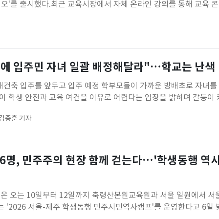
디오'를 출시했다.최근 교육시장에서 자체 온라인 강의를 통해 교육 
하려는 수요가 늘어나면서 랠리즈 스튜디오는 별도의 플랫폼 구축이
지원하기 위해 마련됐다.교육자는 보유한 강의 영상을 등록하고 수
매할 수 있다.
에 입주민 자녀 일괄 배정해달라"…학교는 난색
재건축 입주를 앞두고 입주 예정 학부모들이 가까운 방배초로 자녀를
이 학생 안전과 교육 여건을 이유로 어렵다는 입장을 밝히며 갈등이 
 서울 방배초는 지난 5일 학부모들에게 보낸 이알리미를 통해 "방배
 김종훈 기자
 경우 일과 및 등하교 중 학생들의 안전사고를 온전히 예방·대처할 수
 한다고 밝혔다.
26명, 민주주의 현장 함께 걷는다…'학생동행 역사
 오는 10일부터 12일까지 축령산본원교육원과 서울 일원에서 서울
 '2026 서울-제주 학생동행 민주시민역사캠프'를 운영한다고 6일 
주도교육청이 2015년 교육교류 협약을 맺은 이후 이어오고 있는 