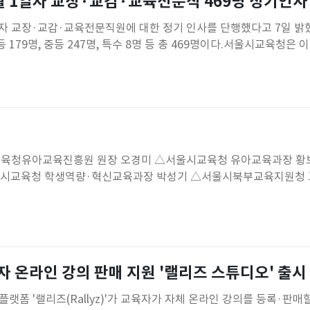
월 1일자 교장·교감·교육전문직 469명 정기인사
자 교장·교감·교육전문직원에 대한 정기 인사를 단행했다고 7일 밝
등 179명, 중등 247명, 특수 8명 등 총 469명이다.서울시교육청은
전인 '모두를 위한 기본교육, 행복한 협력교육'을 구현하는 데 중점을
사회와 시민이 협력하는 교육생태계 조성을 위해 공감과 협력, 소통, 
오경미 △서울시교육청 유아교육과장 황보영▷교육
울시교육청 학생역량·혁신교육과장 박성기 △서울시북부교육지원청
호 △서울시동작관악교육지원청 교육지원국장 김은경 △서울시교
원 기획운영부장 서정석 △서
자 온라인 강의 판매 지원 '랠리즈 스튜디오' 출시
랫폼 '랠리즈(Rallyz)'가 교육자가 자체 온라인 강의를 등록·판매할