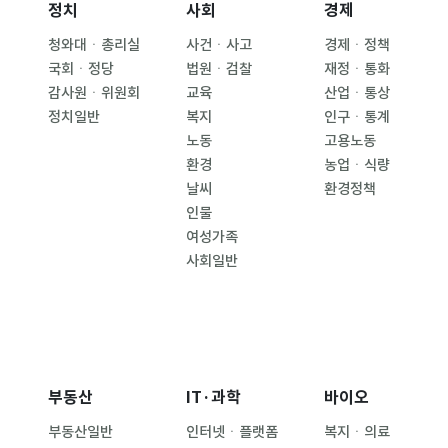
정치
사회
경제
청와대ㆍ총리실
사건ㆍ사고
경제ㆍ정책
국회ㆍ정당
법원ㆍ검찰
재정ㆍ통화
감사원ㆍ위원회
교육
산업ㆍ통상
정치일반
복지
인구ㆍ통계
노동
고용노동
환경
농업ㆍ식량
날씨
환경정책
인물
여성가족
사회일반
부동산
IT·과학
바이오
부동산일반
인터넷ㆍ플랫폼
복지ㆍ의료