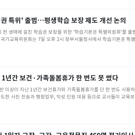
폭염경보
본권 특위' 출범…평생학습 보장 제도 개선 논의
전 생애에 걸친 학습권 보장을 위한 '학습기본권 특별위원회'를 출
.국가교육위원회는 7일 오후 2시 정부서울청사에서 학습기본권 특
한다고 밝혔다.학습기본권 특별위원회는 지난달 16일 열린 국교위 제
. 이광호 국교위 상임위원이 위원장을 맡고 교육, 법학, 정치·사회철
연구기관 연구원 등
 1년간 보건·가족돌봄휴가 한 번도 못 썼다
반 이상이 지난 1년간 보건휴가와 가족돌봄휴가를 단 한 번도 사용하
과도한 사진 전송과 행정업무, 악성 민원 대응 등으로 교사들이 교육보
원 인력 확충과 교육여건 개선을 위한 재정 투입을 촉구했다.전국
서 '2026 유치원 현장 실태 폭로 및 교육재정 정상화 촉구 기자회견
·사립 유치원