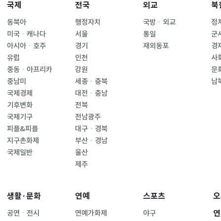
국제
전국
외교
북
동북아
행정자치
국방ㆍ외교
정
미국ㆍ캐나다
서울
통일
군
아시아ㆍ호주
경기
재외동포
경
유럽
인천
사
중동ㆍ아프리카
강원
문
중남미
세종ㆍ충북
남
국제경제
대전ㆍ충남
기후변화
전북
국제기구
전남광주
피플&피플
대구ㆍ경북
지구촌화제
부산ㆍ경남
국제일반
울산
제주
생활·문화
연예
스포츠
오
연
공연ㆍ전시
연예가화제
야구