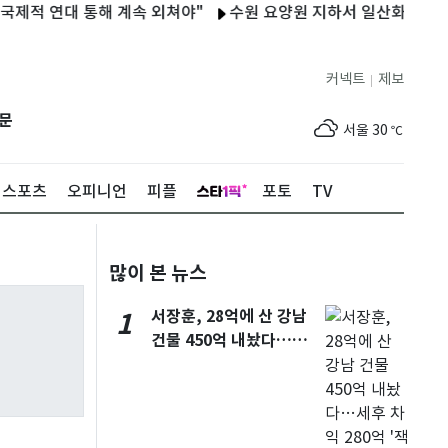
 연대 통해 계속 외쳐야"
수원 요양원 지하서 일산화탄소 누출…5
커넥트
제보
|
제주
29
℃
문
서울
30
℃
부산
30
℃
스포츠
오피니언
피플
포토
TV
대구
29
℃
인천
33
℃
많이 본 뉴스
광주
33
℃
서장훈, 28억에 산 강남
1
대전
27
℃
건물 450억 내놨다…세
울산
29
℃
후 차익 280억 '잭팟'
강릉
21
℃
제주
29
℃