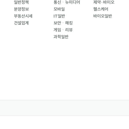
일반정책
통신ㆍ뉴미디어
제약·바이오
분양정보
모바일
헬스케어
부동산시세
IT일반
바이오일반
건설업계
보안ㆍ해킹
게임ㆍ리뷰
과학일반