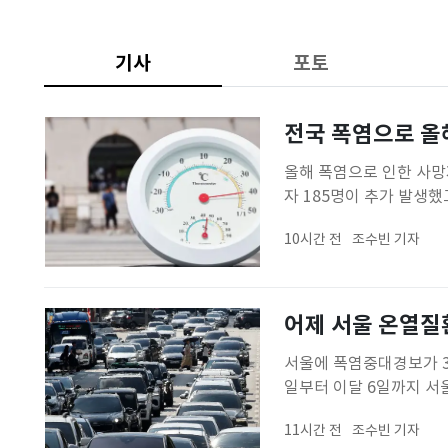
기사
포토
전국 폭염으로 올
올해 폭염으로 인한 사망
자 185명이 추가 발생
오후 4시 기준 폭염 대처
10시간 전
조수빈 기자
누적 온열질환자는 2872
지난해 같은 기간 발생한
어제 서울 온열질
서울에 폭염중대경보가 3일
일부터 이달 6일까지 서
전날 서울에서 발생한 온
11시간 전
조수빈 기자
누적 환자는 2872명, 