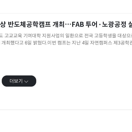
들이 서로의 역사와 문화를 직접 체험하며 민주주의와 공동체 가치를
 마련됐다.캠프는 연
대상 반도체공학캠프 개최…FAB 투어·노광공정 
도 고교교육 기여대학 지원사업의 일환으로 전국 고등학생을 대상으로
 개최했다고 6일 밝혔다.이번 캠프는 지난 4일 자연캠퍼스 제3공학
업 인재를 꿈꾸는 고교생들이 대학의 첨단 연구시설과 장비를 활용해
록 마련됐다.참가 학생들은 오전에 이민욱 반도체공학부 교수의 지도 
광 기초 실험, 아르곤
더보기