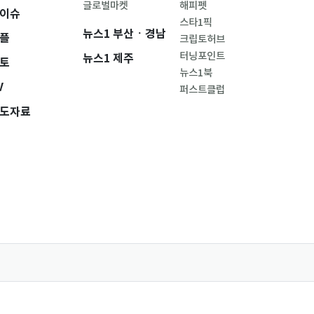
글로벌마켓
해피펫
이슈
스타1픽
뉴스1 부산ㆍ경남
플
크립토허브
터닝포인트
뉴스1 제주
토
뉴스1북
V
퍼스트클럽
도자료