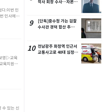
작사 회장 수사…자본시
장법 위반 의혹
혔다.이번 인
 이번 인사에서
[단독]중수청 가는 검찰
9
 뒀다고 설명
수사관 경력 합산 추
청렴성을 갖춘
진…법무사·집행관 '혜
택' 유지
전남광주 화정역 인근서
10
교통사고로 40대 심정
지…6명 부상
 교육지원국
육청교육연구정
 수 있는 신