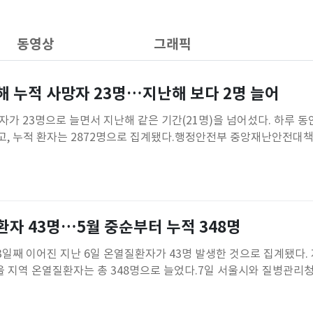
동영상
그래픽
해 누적 사망자 23명…지난해 보다 2명 늘어
자가 23명으로 늘면서 지난해 같은 기간(21명)을 넘어섰다. 하루 
했고, 누적 환자는 2872명으로 집계됐다.행정안전부 중앙재난안전대
 상황을 발표하고 전날(6일) 기준 온열질환자 185명이 발생했다고 
명으로 지난해 같은 기간(3321명)보다 449명 적지만, 누적 사망자
환자 43명…5월 중순부터 누적 348명
째 이어진 지난 6일 온열질환자가 43명 발생한 것으로 집계됐다. 지
울 지역 온열질환자는 총 348명으로 늘었다.7일 서울시와 질병관리
열질환자는 43명으로 집계됐다. 전국에서는 같은 날 온열질환자 23
사망자는 23명으로 늘었다.서울시는 이날 오후 6시를 기해 서울 전역