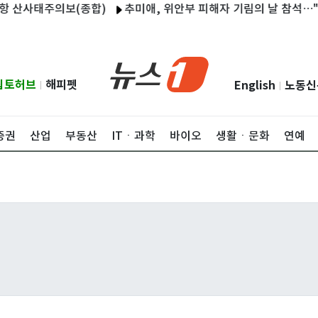
사태주의보(종합)
추미애, 위안부 피해자 기림의 날 참석…"국제적
립토허브
해피펫
English
노동신
|
|
증권
산업
부동산
ITㆍ과학
바이오
생활ㆍ문화
연예