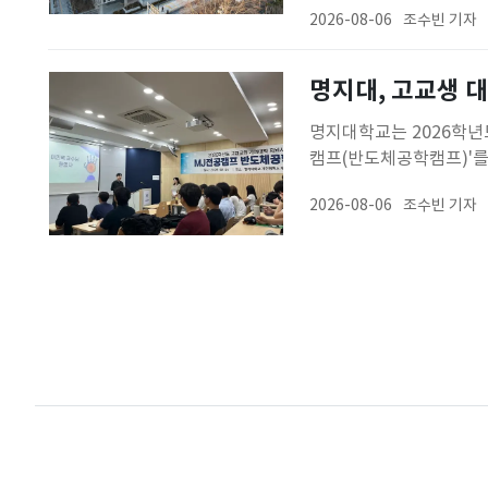
2026-08-06
조수빈 기자
사업이다. 양 지역 학생
자치 역량을 키우기 위해
명지대, 고교생 
명지대학교는 2026학년
캠프(반도체공학캠프)'를
으며, 차세대 반도체 산
2026-08-06
조수빈 기자
을 직접 체험할 수 있도
비와 광학 장치 세팅, 분