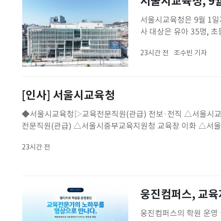
서울시교육청, 9
서울시교육청은 9월 1일
사 대상은 유아 35명, 초
정근식 교육감의 교육 비
23시간 전
조수빈 기자
했다. 학교를 넘어 지역
인재를 발탁했다.교장·
[인사] 서울시교육청
◆서울시교육청▷교육전문직원(관급) 전보·전직 △서울시교육청유아교육진흥원 원장 
전문직원(관급) △서울시중부교육지원청 교육장 이화 △서
장 김병노 △서울시강남서초교육지원청 교육지원국장 김문
23시간 전
보원 교수학습정보부장 류인철 △서울시교육청융합과학교육
웅진컴퍼스, 교육
웅진컴퍼스의 학원 운영 플