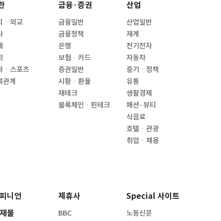
한
금융·증권
산업
치ㆍ외교
금융일반
산업일반
사
금융정책
재계
제
은행
전기전자
회
보험ㆍ카드
자동차
화ㆍ스포츠
증권일반
중기ㆍ정책
북관계
시황ㆍ환율
유통
재테크
생활경제
블록체인ㆍ핀테크
패션·뷰티
식음료
호텔ㆍ관광
취업ㆍ채용
피니언
제휴사
Special 사이트
재물
BBC
노동신문