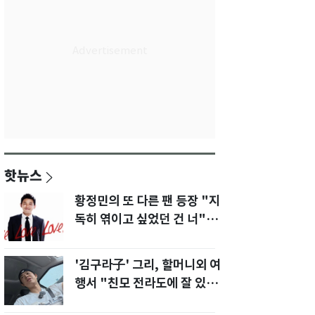
핫뉴스
황정민의 또 다른 팬 등장 "지
독히 엮이고 싶었던 건 너" 폭
로녀 직격
'김구라子' 그리, 할머니외 여
행서 "친모 전라도에 잘 있
어"…유튜브서 언급