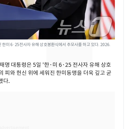
속…전국 곳곳 비 [오늘
날씨]
[단독] 경찰, '김부장'
8
제작사 회장 수사…자본
시장법 위반 의혹
한미 6·25전사자 유해 상호봉환식에서 추모사를 하고 있다. 2026.
[단독]중수청 가는 검찰
9
수사관 경력 합산 추
진…법무사·집행관 '혜
재명 대통령은 5일 '한·미 6·25 전사자 유해 상호
택' 유지
 피와 헌신 위에 세워진 한미동맹을 더욱 깊고 굳
전남광주 화정역 인근서
10
했다.
교통사고로 40대 심정
지…6명 부상