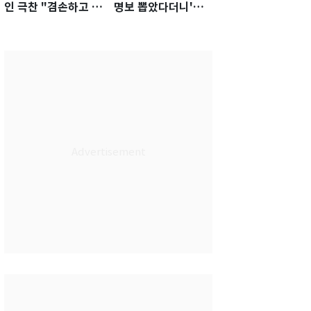
인 극찬 "겸손하고 노
명보 뽑았다더니'…2
력하는 선수…좋은
년 만에 말 바꾼 이임
첫인상"
생