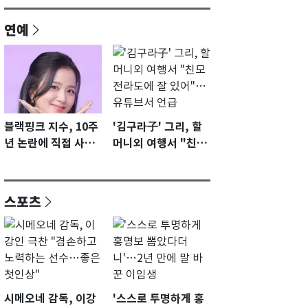
연예
블랙핑크 지수, 10주
'김구라子' 그리, 할
년 논란에 직접 사과
머니외 여행서 "친모
"큰 섭섭함 안겨 미
전라도에 잘 있어"…
안"
유튜브서 언급
스포츠
시메오네 감독, 이강
'스스로 투명하게 홍