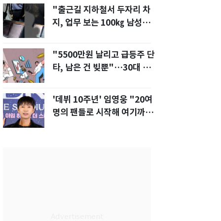
"출근길 지하철서 두자리 차
지, 업무 보는 100㎏ 남성…
부딪히면 신경질"
"5500만원 날리고 급등주 단
타, 남은 건 빚뿐"…30대 여
성 파혼 위기
'데뷔 10주년' 임영웅 "20여
명의 팬들로 시작해 여기까
지…진심 감사"