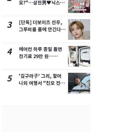
요?"…삼전男♥닉스女
속…전국 곳곳
3:3 단체소개팅 예능 화
날씨]
제
[단독] 더보이즈 선우,
[단독] 경찰,
3
8
그루비룸 품에 안긴다…
제작사 회장
앳에어리어와 전속계약
시장법 위반
에어컨 하루 종일 틀면
[단독]중수
4
9
전기료 29만 원…
수사관 경력
450kWh 넘으면 '요금
진…법무사·
폭탄'
택' 유지
'김구라子' 그리, 할머
전남광주 화
5
10
니외 여행서 "친모 전라
교통사고로 
도에 잘 있어"…유튜브
지…6명 부
서 언급