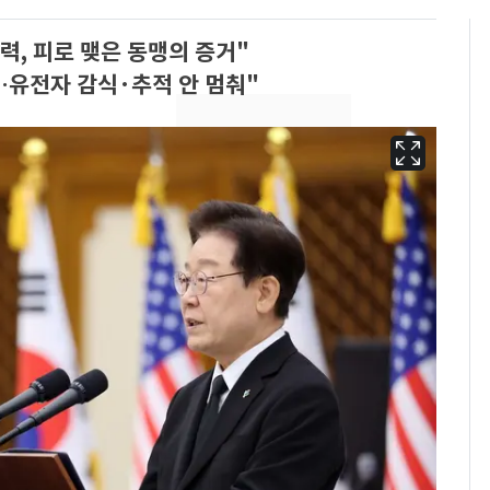
력, 피로 맺은 동맹의 증거"
…유전자 감식·추적 안 멈춰"
13호 태풍 '돌핀' 日오
6
키나와·가고시마현 접
근…26만명 대피령
낮 최고 37도 폭염 계
7