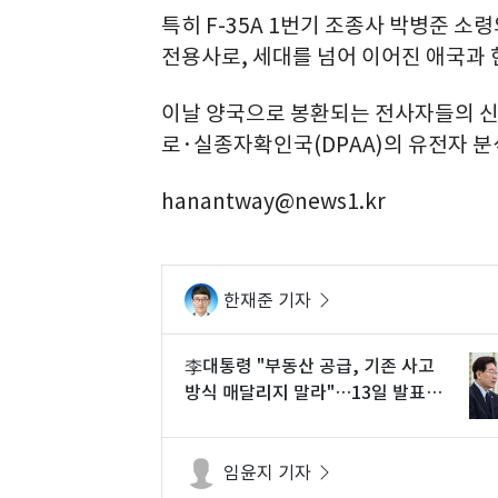
특히 F-35A 1번기 조종사 박병준 소
전용사로, 세대를 넘어 이어진 애국과 
이날 양국으로 봉환되는 전사자들의 
로·실종자확인국(DPAA)의 유전자 분
hanantway@news1.kr
한재준 기자
李대통령 "부동산 공급, 기존 사고
방식 매달리지 말라"…13일 발표
관측
임윤지 기자