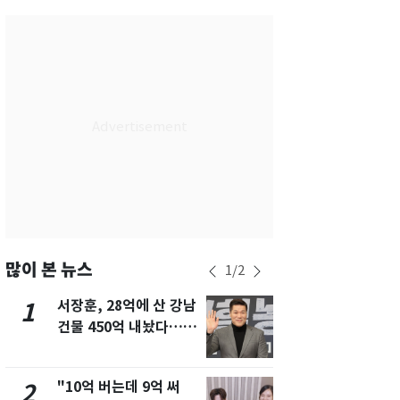
서울
29
℃
부산
29
℃
대구
28
℃
인천
29
℃
광주
29
℃
대전
28
℃
울산
28
℃
강릉
21
℃
많이 본 뉴스
1
/
2
제주
29
℃
서장훈, 28억에 산 강남
13호 태풍 '
1
6
건물 450억 내놨다…세
키나와·가고
후 차익 280억 '잭팟'
근…26만명
"10억 버는데 9억 써
낮 최고 37
2
7