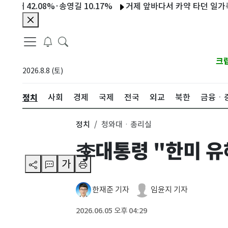
2.08%·송영길 10.17%
거제 앞바다서 카약 타던 일가족 4명
크
2026.8.8 (토)
정치
사회
경제
국제
전국
외교
북한
금융ㆍ
정치
청와대ㆍ총리실
李대통령 "한미 유
가
한재준 기자
임윤지 기자
2026.06.05 오후 04:29