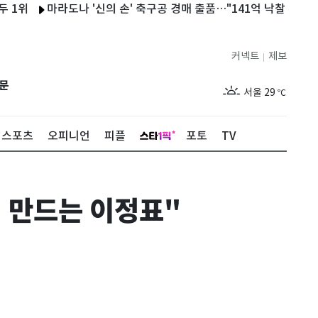
마라도나 '신의 손' 축구공 경매 출품…"141억 낙찰 예상"
與,
커넥트
제보
|
제주
29
℃
문
서울
29
℃
부산
29
℃
스포츠
오피니언
피플
포토
TV
대구
28
℃
인천
29
℃
 만드는 이정표"
광주
29
℃
대전
28
℃
울산
28
℃
강릉
21
℃
제주
29
℃