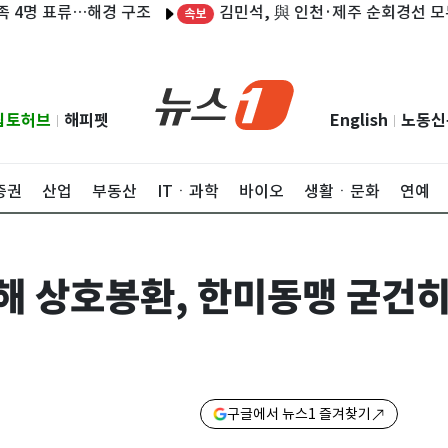
김민석, 與 인천·제주 순회경선 모두 1위
 표류…해경 구조
속보
립토허브
해피펫
English
노동신
|
|
증권
산업
부동산
ITㆍ과학
바이오
생활ㆍ문화
연예
해 상호봉환, 한미동맹 굳건히
구글에서 뉴스1 즐겨찾기