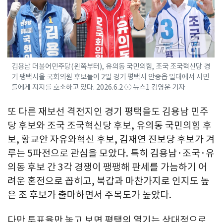
김용남 더불어민주당(왼쪽부터), 유의동 국민의힘, 조국 조국혁신당 경
기 팽택시을 국회의원 후보들이 2일 경기 평택시 안중읍 일대에서 시민
들에게 지지를 호소하고 있다. 2026.6.2 ⓒ 뉴스1 김영운 기자
또 다른 재보선 격전지인 경기 평택을도 김용남 민주
당 후보와 조국 조국혁신당 후보, 유의동 국민의힘 후
보, 황교안 자유와혁신 후보, 김재연 진보당 후보가 겨
루는 5파전으로 관심을 모았다. 특히 김용남·조국·유
의동 후보 간 3각 경쟁이 팽팽해 판세를 가늠하기 어
려운 혼전으로 꼽히고, 북갑과 마찬가지로 인지도 높
은 조 후보가 출마하면서 주목도가 높았다.
다만 투표율만 놓고 보면 평택의 열기는 상대적으로