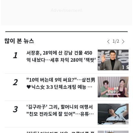
많이 본 뉴스
1
/
2
서장훈, 28억에 산 강남 건물 450
1
억 내놨다…세후 차익 280억 '잭팟'
"10억 버는데 9억 써요?"…삼전男
2
♥닉스女 3:3 단체소개팅 예능 화
제
'김구라子' 그리, 할머니외 여행서
3
"친모 전라도에 잘 있어"…유튜브
서 언급