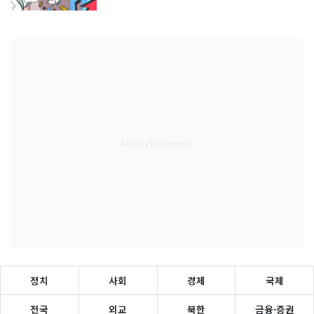
정치
사회
경제
국제
전국
외교
북한
금융·증권