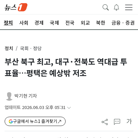
정치
사회
경제
국제
전국
외교
북한
금융ㆍ증권
정치
국회ㆍ정당
부산 북구 최고, 대구·전북도 역대급 투
표율…평택은 예상밖 저조
박기현 기자
업데이트 2026.06.03 오후 05:31
가
구글에서 뉴스1 즐겨찾기