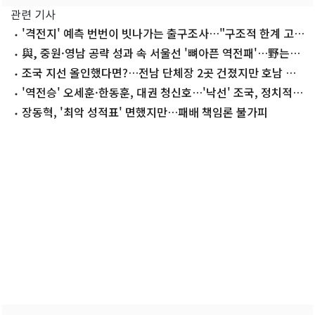
관련 기사
'격전지' 예측 번번이 빗나가는 출구조사…"구조적 한계 고민
할 때"
與, 중원·영남 공략 성과 속 서울선 '뼈아픈 역전패'…野는
마지노선 수성
조국 지선 올인했다면?…전남 단체장 2곳 건졌지만 호남 곳
곳 석패
'역전승' 오세훈·한동훈, 대권 청신호…'낙선' 조국, 정치적
타격 불가피
장동혁, '최악 성적표' 면했지만…패배 책임론 불가피