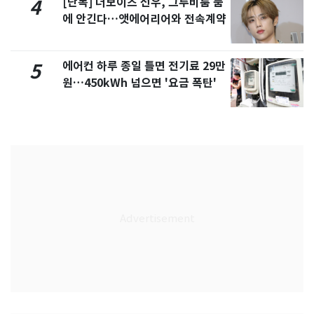
[단독] 더보이즈 선우, 그루비룸 품
4
에 안긴다…앳에어리어와 전속계약
에어컨 하루 종일 틀면 전기료 29만
5
원…450kWh 넘으면 '요금 폭탄'