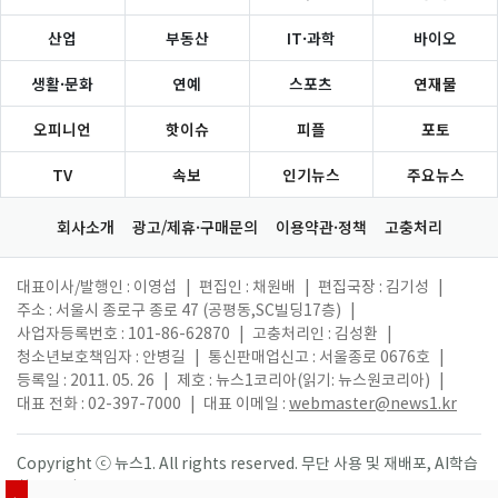
산업
부동산
IT·과학
바이오
생활·문화
연예
스포츠
연재물
오피니언
핫이슈
피플
포토
TV
속보
인기뉴스
주요뉴스
회사소개
광고/제휴·구매문의
이용약관·정책
고충처리
대표이사/발행인 : 이영섭
|
편집인 : 채원배
|
편집국장 : 김기성
|
주소 : 서울시 종로구 종로 47 (공평동,SC빌딩17층)
|
사업자등록번호 : 101-86-62870
|
고충처리인 : 김성환
|
청소년보호책임자 : 안병길
|
통신판매업신고 : 서울종로 0676호
|
등록일 : 2011. 05. 26
|
제호 : 뉴스1코리아(읽기: 뉴스원코리아)
|
대표 전화 : 02-397-7000
|
대표 이메일 :
webmaster@news1.kr
Copyright ⓒ 뉴스1. All rights reserved. 무단 사용 및 재배포, AI학습
활용 금지.