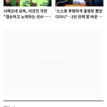
시메오네 감독, 이강인 극찬
'스스로 투명하게 홍명보 뽑았
"겸손하고 노력하는 선수…좋
다더니'…2년 만에 말 바꾼 이
은 첫인상"
임생