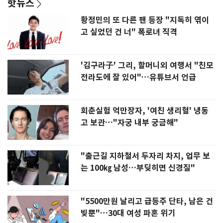
핫뉴스
황정민의 또 다른 팬 등장 "지독히 엮이
고 싶었던 건 너" 폭로녀 직격
'김구라子' 그리, 할머니외 여행서 "친모
전라도에 잘 있어"…유튜브서 언급
회춘실험 억만장자, '여친 생리혈' 냉동
고 보관…"자궁 내부 궁금해"
"출근길 지하철서 두자리 차지, 업무 보
는 100㎏ 남성…부딪히면 신경질"
"5500만원 날리고 급등주 단타, 남은 건
빚뿐"…30대 여성 파혼 위기