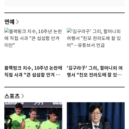
연예
블랙핑크 지수, 10주년 논란에
'김구라子' 그리, 할머니외 여
직접 사과 "큰 섭섭함 안겨 미
행서 "친모 전라도에 잘 있
안"
어"…유튜브서 언급
스포츠