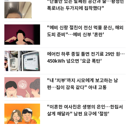
"단둘만 있는 밀폐된 공간과 술…황정민
폭로녀는 두가지에 집착했다"
"예비 신랑 절친이 전신 먹물 문신, 해외
도피 준비"…예비 신부 '혼란'
에어컨 하루 종일 틀면 전기료 29만 원…
450kWh 넘으면 '요금 폭탄'
"내 '치부'까지 시모에게 보고하는 남
편…집이 감옥 같다" 아내 고통
"이혼한 여사친은 생명의 은인…한집서
살게 해달라" 남편 요구에 '절망'