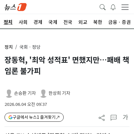
정치
사회
경제
국제
전국
외교
북한
금융ㆍ증권
정치
국회ㆍ정당
장동혁, '최악 성적표' 면했지만…패배 책
임론 불가피
손승환 기자
한상희 기자
2026.06.04 오전 09:37
가
구글에서 뉴스1 즐겨찾기