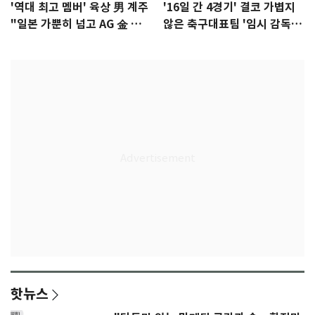
'역대 최고 멤버' 육상 男 계주
'16일 간 4경기' 결코 가볍지
"일본 가뿐히 넘고 AG 金 따겠
않은 축구대표팀 '임시 감독'
다"
무게
핫뉴스