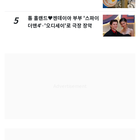
톰 홀랜드♥젠데이아 부부 '스파이
5
더맨4'·'오디세이'로 극장 장악