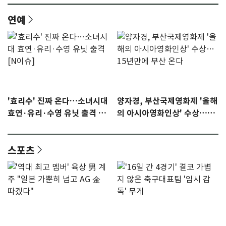
연예
'효리수' 진짜 온다…소녀시대
양자경, 부산국제영화제 '올해
효연·유리·수영 유닛 출격 [N
의 아시아영화인상' 수상…15
이슈]
년만에 부산 온다
스포츠