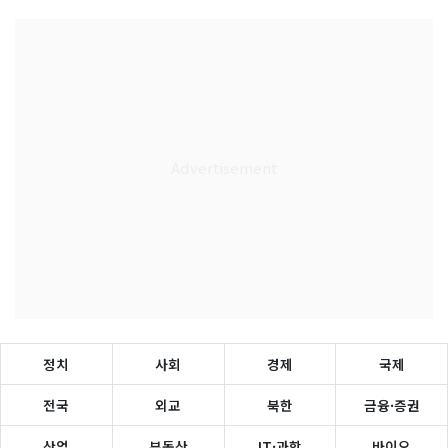
정치
사회
경제
국제
전국
외교
북한
금융·증권
산업
부동산
IT·과학
바이오