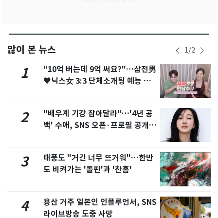
많이 본 뉴스
1
/
2
"10억 버는데 9억 써요?"…삼전男
1
♥닉스女 3:3 단체소개팅 예능 화
제
"배우계 기강 잡아달라"…'4년 공
2
백' 수애, SNS 오픈·프로필 공개
화제
태풍도 "거긴 너무 뜨거워"…한반
3
도 비켜가는 '돌핀'과 '찬홈'
용산 거주 일본인 인플루언서, SNS
4
라이브방송 도중 사망