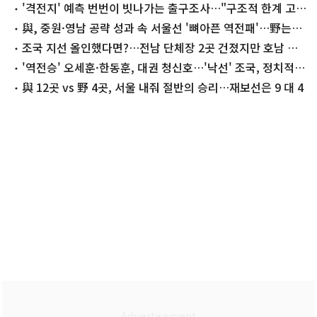
'격전지' 예측 번번이 빗나가는 출구조사…"구조적 한계 고민
할 때"
與, 중원·영남 공략 성과 속 서울선 '뼈아픈 역전패'…野는
마지노선 수성
조국 지선 올인했다면?…전남 단체장 2곳 건졌지만 호남 곳
곳 석패
'역전승' 오세훈·한동훈, 대권 청신호…'낙선' 조국, 정치적
타격 불가피
與 12곳 vs 野 4곳, 서울 내줘 절반의 승리…재보선은 9 대 4