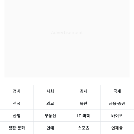
정치
사회
경제
국제
전국
외교
북한
금융·증권
산업
부동산
IT·과학
바이오
생활·문화
연예
스포츠
연재물