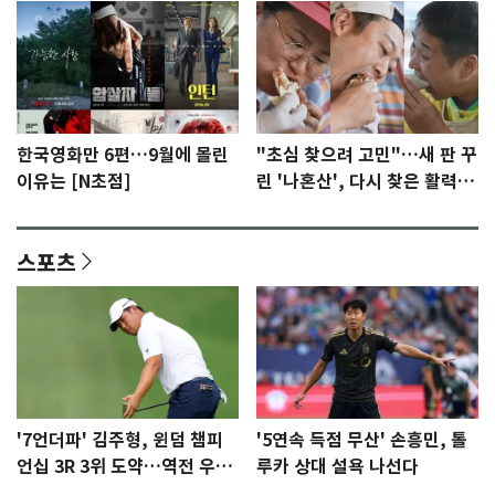
한국영화만 6편…9월에 몰린
"초심 찾으려 고민"…새 판 꾸
이유는 [N초점]
린 '나혼산', 다시 찾은 활력
[N초점]
스포츠
'7언더파' 김주형, 윈덤 챔피
'5연속 득점 무산' 손흥민, 톨
언십 3R 3위 도약…역전 우승
루카 상대 설욕 나선다
정조준(종합)