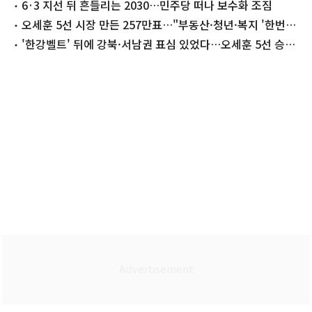
외쳤다"
6·3 지선 뒤 흔들리는 2030…민주당 떠나 보수화 조짐
오세훈 5선 시장 만든 257만표…"부동산·청년·복지 '한번
더'"
'한강벨트' 뒤에 강북·서남권 표심 있었다…오세훈 5선 승리
비결