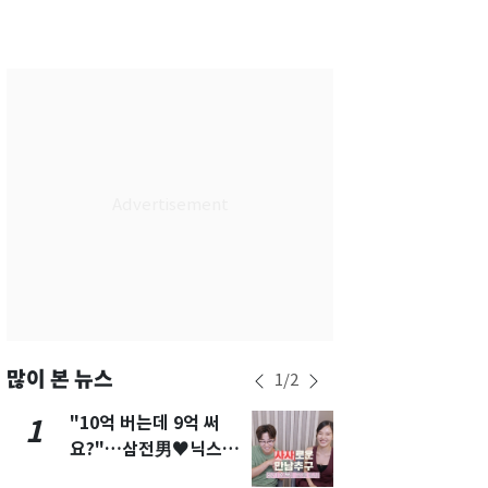
서울
36
℃
부산
34
℃
대구
39
℃
인천
37
℃
광주
37
℃
대전
36
℃
울산
33
℃
강릉
30
℃
제주
33
℃
많이 본 뉴스
1
/
2
"10억 버는데 9억 써
"캐리비안 
1
6
요?"…삼전男♥닉스女
의실에 남자
3:3 단체소개팅 예능 화
요"…경찰 