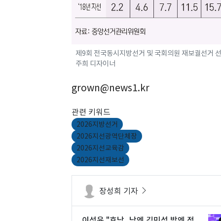
제9회 전국동시지방선거 및 국회의원 재보궐선거 선거일
주희 디자이너
grown@news1.kr
관련 키워드
2026지방선거
2026지선광역단체장
2026지선교육감
2026지선재보선
장성희 기자
이성윤 "호남, 낮엔 김민석 밤엔 정