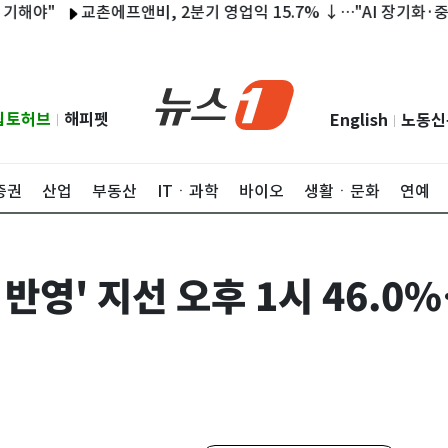
"
교촌에프앤비, 2분기 영업익 15.7% ↓…"AI 장기화·중동 여파
립토허브
해피펫
English
노동신
|
|
증권
산업
부동산
ITㆍ과학
바이오
생활ㆍ문화
연예
 반영' 지선 오후 1시 46.