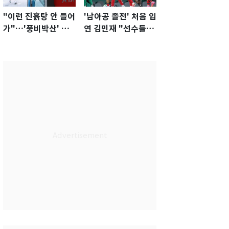
"이런 진흙탕 안 들어
'남아공 졸전' 처음 입
가"…'풍비박산' 축
연 김민재 "선수들도
구협회장 후보 '실종'
못 하기는 했다"