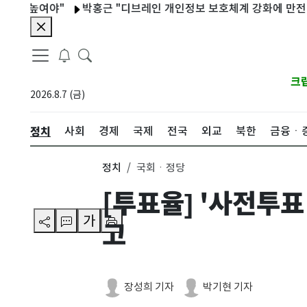
 높여야"
박홍근 "디브레인 개인정보 보호체계 강화에 만전 기해야
크
2026.8.7 (금)
정치
사회
경제
국제
전국
외교
북한
금융ㆍ
정치
국회ㆍ정당
[투표율] '사전투표
가
고
장성희 기자
박기현 기자