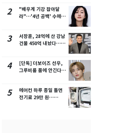
제
"배우계 기강 잡아달
축구협회, 
2
7
라"…'4년 공백' 수애,
들 10여명 대
SNS 오픈·프로필 공개
대' 의혹…
화제
픽 예선 등
서장훈, 28억에 산 강남
13호 태풍 '
3
8
건물 450억 내놨다…세
키나와·가고
후 차익 280억 '잭팟'
근…26만명
[단독] 더보이즈 선우,
전남광주 화
4
9
그루비룸 품에 안긴다…
교통사고로 
앳에어리어와 전속계약
지…6명 부
에어컨 하루 종일 틀면
美 상원 클
5
10
전기료 29만 원…
리 난항…민
450kWh 넘으면 '요금
·AML 보완
폭탄'