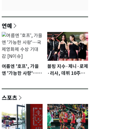
연예
여름엔 '호프', 가을
블핑 지수·제니·로제
엔 '가능한 사랑'…국
·리사, 데뷔 10주년
제영화제 수상 기대
이벤트 '완전체' 참석
감 [N이슈]
확정…기대감 UP
스포츠