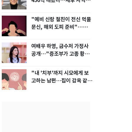
450억 내놨다…세후 차익
280억 '잭팟'
"예비 신랑 절친이 전신 먹물
문신, 해외 도피 준비"…예비
신부 '혼란'
여배우 하영, 금수저 가정사
공개…"증조부가 고종 황제
주치의"
"내 '치부'까지 시모에게 보
고하는 남편…집이 감옥 같
다" 아내 고통