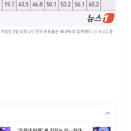
인 3일 오후 1시 전국 투표율은 46.0%로 집계됐다. ⓒ 뉴스1 윤
'조희대 탄핵' 불 지피는 與…전대