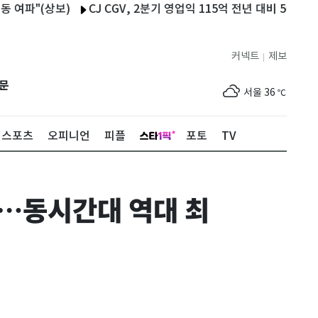
"(상보)
CJ CGV, 2분기 영업익 115억 전년 대비 568% 점프(1
커넥트
제보
|
제주
33
℃
문
서울
36
℃
부산
34
℃
스포츠
오피니언
피플
포토
TV
대구
39
℃
인천
37
℃
0%…동시간대 역대 최
광주
37
℃
대전
36
℃
울산
33
℃
강릉
30
℃
제주
33
℃