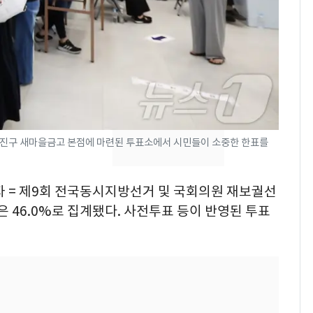
축구협회, 외국인 심판
7
들 10여명 대상 '성 접
대' 의혹…월드컵·올림
픽 예선 등
13호 태풍 '돌핀' 日오
8
키나와·가고시마현 접
근…26만명 대피령
광진구 새마을금고 본점에 마련된 투표소에서 시민들이 소중한 한표를
전남광주 화정역 인근서
9
교통사고로 40대 심정
지…6명 부상
자 = 제9회 전국동시지방선거 및 국회의원 재보궐선
은 46.0%로 집계됐다. 사전투표 등이 반영된 투표
美 상원 클래리티법 처
10
리 난항…민주당 "윤리
·AML 보완 우선"