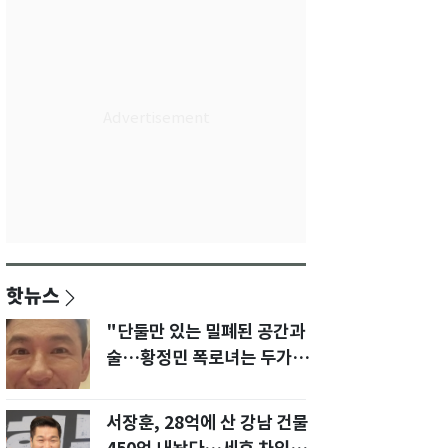
핫뉴스
"단둘만 있는 밀폐된 공간과
술…황정민 폭로녀는 두가지
에 집착했다"
서장훈, 28억에 산 강남 건물