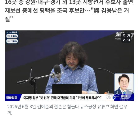
16곳 중 강원·대구·경기 외 13곳 지방선거 후보자 출연
재보선 중에선 평택을 조국 후보만…"與 김용남은 거
절"
2026년 6월 3일 김어준의 겸손은 힘들다 뉴스공장 유튜브 화면 갈무
리.