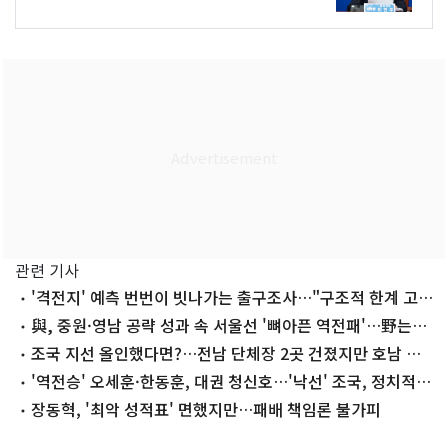
관련 기사
'격전지' 예측 번번이 빗나가는 출구조사…"구조적 한계 고민
할 때"
與, 중원·영남 공략 성과 속 서울선 '뼈아픈 역전패'…野는
마지노선 수성
조국 지선 올인했다면?…전남 단체장 2곳 건졌지만 호남 곳
곳 석패
'역전승' 오세훈·한동훈, 대권 청신호…'낙선' 조국, 정치적
타격 불가피
장동혁, '최악 성적표' 면했지만…패배 책임론 불가피