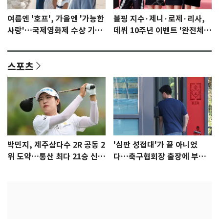
여름엔 '호프', 가을엔 '가능한
블핑 지수·제니·로제·리사,
사랑'…국제영화제 수상 기대
데뷔 10주년 이벤트 '완전체'
감 [N이슈]
참석 확정…기대감 UP
스포츠
박민지, 제주삼다수 2R 공동 2
'심판 성접대'가 끝 아니었
위 도약…통산 최다 21승 신기
다…축구협회장 출장에 부인
록 도전
3회 동반 '펑펑'