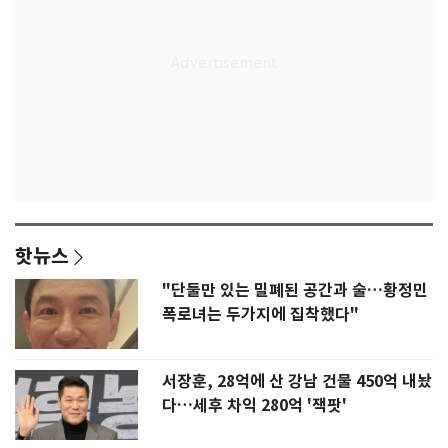
핫뉴스
"단둘만 있는 밀폐된 공간과 술…황정민
폭로녀는 두가지에 집착했다"
서장훈, 28억에 산 강남 건물 450억 내놨
다…세후 차익 280억 '잭팟'