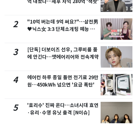
억 내놨다…세후 차익 280억 '잭팟'
"10억 버는데 9억 써요?"…삼전男
2
♥닉스女 3:3 단체소개팅 예능 화
제
[단독] 더보이즈 선우, 그루비룸 품
3
에 안긴다…앳에어리어와 전속계약
에어컨 하루 종일 틀면 전기료 29만
4
원…450kWh 넘으면 '요금 폭탄'
'효리수' 진짜 온다…소녀시대 효연
5
·유리·수영 유닛 출격 [N이슈]