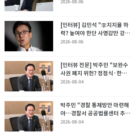
기'로 가야"
2026-08-06
[인터뷰] 김민석 "李지지율 하
락? 높여야 한단 사명감만 강
화…승리 확신"
2026-08-06
[인터뷰 전문] 박주민 "보완수
사권 폐지 위헌? 정점식·한동
훈, 몰라서 그러면 큰일"
2026-08-04
박주민 "경찰 통제방안 마련해
야…경찰서 공공법률센터 추
진" [팩트앤뷰]
2026-08-04