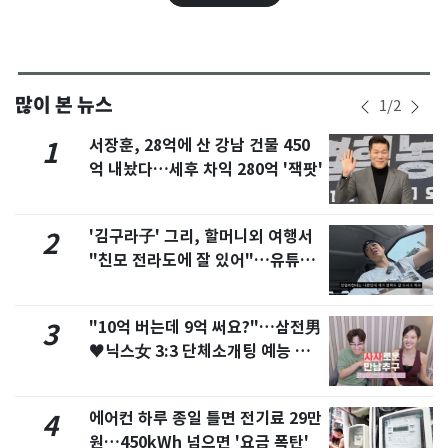
많이 본 뉴스
1
/
2
서장훈, 28억에 산 강남 건물 450
1
억 내놨다…세후 차익 280억 '잭팟'
'김구라子' 그리, 할머니외 여행서
2
"친모 전라도에 잘 있어"…유튜브
서 언급
"10억 버는데 9억 써요?"…삼전男
3
♥닉스女 3:3 단체소개팅 예능 화
제
에어컨 하루 종일 틀면 전기료 29만
4
원…450kWh 넘으면 '요금 폭탄'