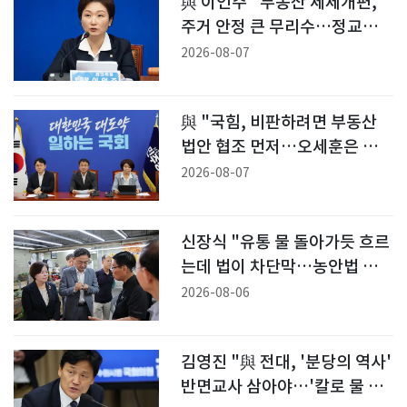
與 이언주 "부동산 세제개편,
주거 안정 큰 무리수…정교한
재검토 필요"
2026-08-07
與 "국힘, 비판하려면 부동산
법안 협조 먼저…오세훈은 공
급 억제기"
2026-08-07
신장식 "유통 물 돌아가듯 흐르
는데 법이 차단막…농안법 개
정안 추진"
2026-08-06
김영진 "與 전대, '분당의 역사'
반면교사 삼아야…'칼로 물 베