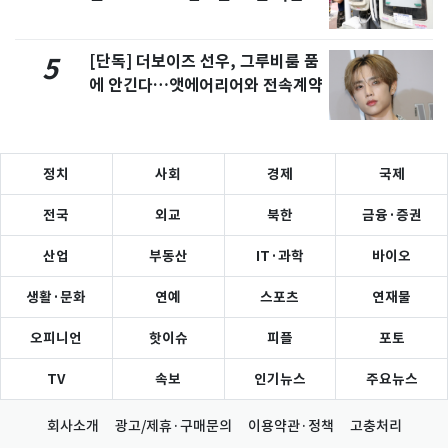
[단독] 더보이즈 선우, 그루비룸 품
5
에 안긴다…앳에어리어와 전속계약
정치
사회
경제
국제
전국
외교
북한
금융·증권
산업
부동산
IT·과학
바이오
생활·문화
연예
스포츠
연재물
오피니언
핫이슈
피플
포토
TV
속보
인기뉴스
주요뉴스
회사소개
광고/제휴·구매문의
이용약관·정책
고충처리