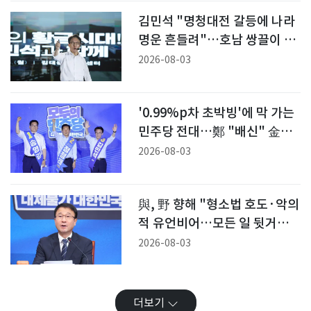
김민석 "명청대전 갈등에 나라
명운 흔들려"…호남 쌍끌이 집
회(종합)
2026-08-03
'0.99%p차 초박빙'에 막 가는
민주당 전대…鄭 "배신" 金
"명운"
2026-08-03
與, 野 향해 "형소법 호도·악의
적 유언비어…모든 일 뒷거래
로 봐"
2026-08-03
더보기