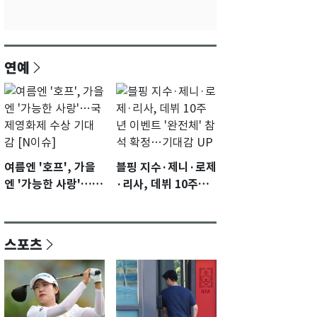
연예
여름엔 '호프', 가을
블핑 지수·제니·로제
엔 '가능한 사랑'…국
·리사, 데뷔 10주년
제영화제 수상 기대
이벤트 '완전체' 참석
감 [N이슈]
확정…기대감 UP
스포츠