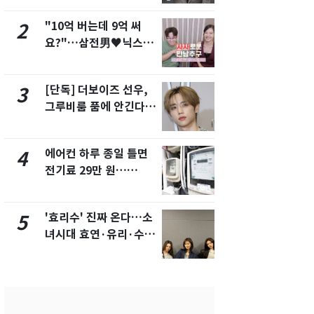
"10억 버는데 9억 써
"캐리비안 
2
7
요?"…삼전男♥닉스女
의실에 남자
3:3 단체소개팅 예능 화
요"…경찰 
제
[단독] 더보이즈 선우,
전남광주 화
3
8
그루비룸 품에 안긴다…
교통사고로 
앳에어리어와 전속계약
지…6명 부
에어컨 하루 종일 틀면
[단독]중수
4
9
전기료 29만 원…
수사관 경력
450kWh 넘으면 '요금
진…법무사·
폭탄'
택' 유지
'효리수' 진짜 온다…소
축구협회, 
5
10
녀시대 효연·유리·수영
들 10여명 대
유닛 출격 [N이슈]
대' 의혹…
픽 예선 등