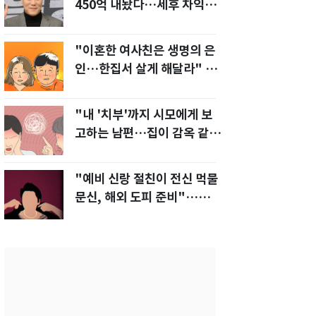
450억 내놨다…세후 차익
280억 '잭팟'
"이혼한 여사친은 생명의 은
인…한집서 살게 해달라" 남
편 요구에 '절망'
"내 '치부'까지 시모에게 보
고하는 남편…집이 감옥 같
다" 아내 고통
"예비 신랑 절친이 전신 먹물
문신, 해외 도피 준비"…예비
신부 '혼란'