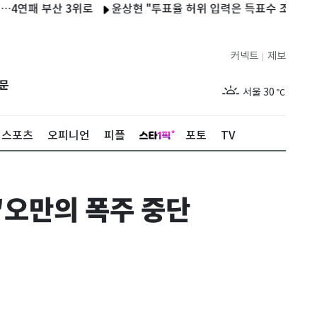
부산 3위로
윤상현 "투표율 허위 입력은 득표수 조작과 다른 얘기"
커넥트
제보
|
제주
28
℃
문
서울
30
℃
부산
29
℃
스포츠
오피니언
피플
포토
TV
대구
31
℃
인천
31
℃
"오만의 폭주 중단
광주
31
℃
대전
29
℃
울산
29
℃
강릉
26
℃
제주
28
℃