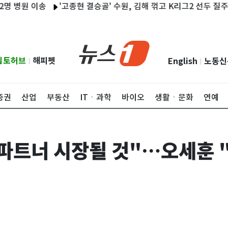
이송
'고종현 결승골' 수원, 김해 꺾고 K리그2 선두 질주…4연패 
립토허브
해피펫
English
노동신
|
|
증권
산업
부동산
ITㆍ과학
바이오
생활ㆍ문화
연예
파트너 시장될 것"…오세훈 