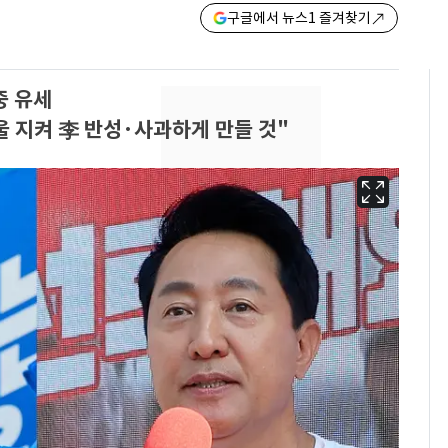
구글에서 뉴스1 즐겨찾기
중 유세
울 지켜 李 반성·사과하게 만들 것"
13호 태풍 '돌핀' 日오
6
키나와·가고시마현 접
근…26만명 대피령