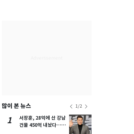
서울
30
℃
부산
29
℃
대구
31
℃
인천
31
℃
광주
31
℃
대전
29
℃
울산
29
℃
강릉
26
℃
제주
28
℃
많이 본 뉴스
1
/
2
서장훈, 28억에 산 강남
13호 태풍 '
1
6
건물 450억 내놨다…세
키나와·가고
후 차익 280억 '잭팟'
근…26만명