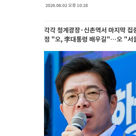
2026.06.02 오후 10:28
각각 청계광장·신촌역서 마지막 집
정 "오, 李대통령 배우길"…오 "서