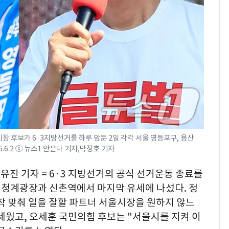
"캐리비안 베이 여자 탈
7
의실에 남자가 있어
요"…경찰 수사
전남광주 화정역 인근서
8
교통사고로 40대 심정
지…6명 부상
[단독]중수청 가는 검찰
9
수사관 경력 합산 추
진…법무사·집행관 '혜
장 후보가 6·3지방선거를 하루 앞둔 2일 각각 서울 영등포구, 용산
택' 유지
.6.2 ⓒ 뉴스1 안은나 기자,박정호 기자
축구협회, 외국인 심판
10
들 10여명 대상 '성 접
유진 기자 = 6·3 지방선거의 공식 선거운동 종료를
대' 의혹…월드컵·올림
 청계광장과 신촌역에서 마지막 유세에 나섰다. 정
픽 예선 등
착 맞춰 일을 잘할 파트너 서울시장을 원하지 않느
세웠고, 오세훈 국민의힘 후보는 "서울시를 지켜 이