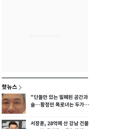
핫뉴스
"단둘만 있는 밀폐된 공간과
술…황정민 폭로녀는 두가지
에 집착했다"
서장훈, 28억에 산 강남 건물