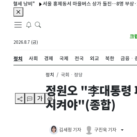
 낭비"
서울 홍제동서 마을버스 상가 돌진…8명 부상·2명 병원 
크
2026.8.7 (금)
정치
사회
경제
국제
전국
외교
북한
금융ㆍ
정치
국회ㆍ정당
정원오 "李대통령 
가
시켜야"(종합)
김세정 기자
구진욱 기자