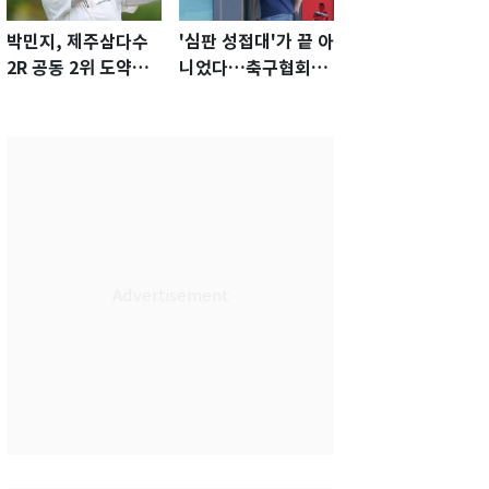
박민지, 제주삼다수
'심판 성접대'가 끝 아
2R 공동 2위 도약…
니었다…축구협회장
통산 최다 21승 신기
출장에 부인 3회 동반
록 도전
'펑펑'