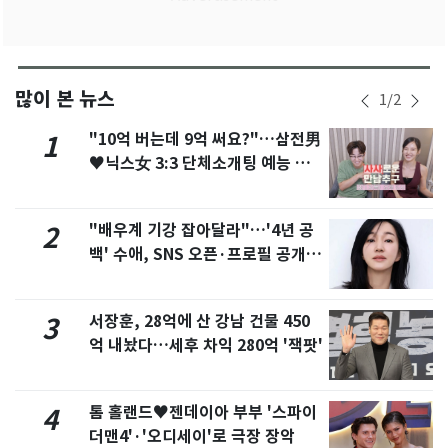
많이 본 뉴스
1
/
2
"10억 버는데 9억 써요?"…삼전男
1
♥닉스女 3:3 단체소개팅 예능 화
제
"배우계 기강 잡아달라"…'4년 공
2
백' 수애, SNS 오픈·프로필 공개
화제
서장훈, 28억에 산 강남 건물 450
3
억 내놨다…세후 차익 280억 '잭팟'
톰 홀랜드♥젠데이아 부부 '스파이
4
더맨4'·'오디세이'로 극장 장악