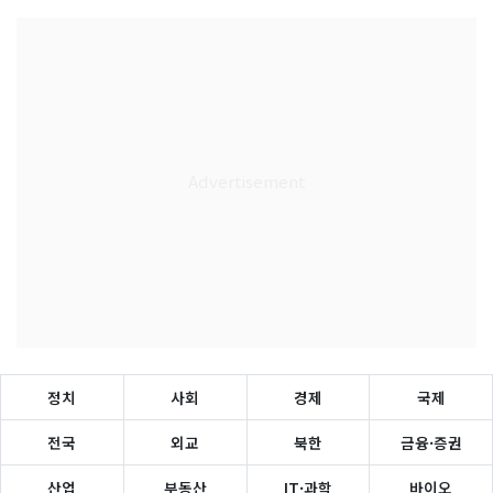
정치
사회
경제
국제
전국
외교
북한
금융·증권
산업
부동산
IT·과학
바이오