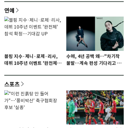
연예
블핑 지수·제니·로제·리사,
수애, 4년 공백 왜…"차기작
데뷔 10주년 이벤트 '완전체'
불발…계속 편성 기다리고 있
참석 확정…기대감 UP
다"
스포츠