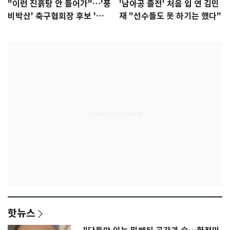
"이런 진흙탕 안 들어가"…'풍
'남아공 졸전' 처음 입 연 김민
비박산' 축구협회장 후보 '실
재 "선수들도 못 하기는 했다"
종'
핫뉴스