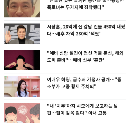
"단둘만 있는 밀폐된 공간과 술…황정민
폭로녀는 두가지에 집착했다"
서장훈, 28억에 산 강남 건물 450억 내놨
다…세후 차익 280억 '잭팟'
"예비 신랑 절친이 전신 먹물 문신, 해외
도피 준비"…예비 신부 '혼란'
여배우 하영, 금수저 가정사 공개…"증
조부가 고종 황제 주치의"
"내 '치부'까지 시모에게 보고하는 남
편…집이 감옥 같다" 아내 고통