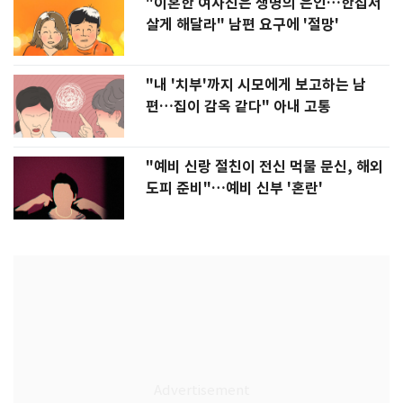
"이혼한 여사친은 생명의 은인…한집서
살게 해달라" 남편 요구에 '절망'
"내 '치부'까지 시모에게 보고하는 남
편…집이 감옥 같다" 아내 고통
"예비 신랑 절친이 전신 먹물 문신, 해외
도피 준비"…예비 신부 '혼란'