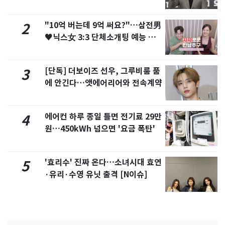
"10억 버는데 9억 써요?"…삼전男
2
♥닉스女 3:3 단체소개팅 예능 화
제
[단독] 더보이즈 선우, 그루비룸 품
3
에 안긴다…앳에어리어와 전속계약
에어컨 하루 종일 틀면 전기료 29만
4
원…450kWh 넘으면 '요금 폭탄'
'효리수' 진짜 온다…소녀시대 효연
5
·유리·수영 유닛 출격 [N이슈]