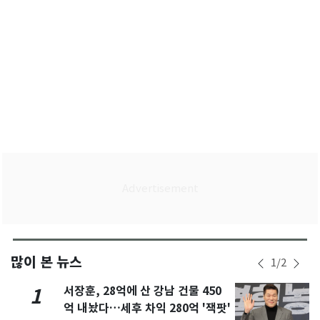
많이 본 뉴스
1
/
2
서장훈, 28억에 산 강남 건물 450
1
억 내놨다…세후 차익 280억 '잭팟'