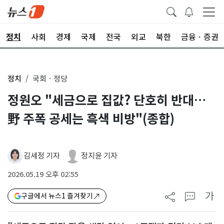
정치
사회
경제
국제
전국
외교
북한
금융ㆍ증권
정치
국회ㆍ정당
정원오 "세금으로 집값? 단호히 반대…
野 주폭 공세는 흑색 비방"(종합)
김세정 기자
정지윤 기자
2026.05.19 오후 02:55
가
구글에서 뉴스1 즐겨찾기