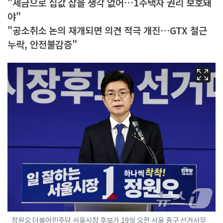
"세금으로 집값 잡을 생각 없어…1주택자 권리 보호돼
야"
"공소취소 논의 재개되면 의견 적극 개진…GTX 철근
누락, 안전불감증"
정원오 더불어민주당 서울시장 후보가 19일 오전 서울 중구 선거사무