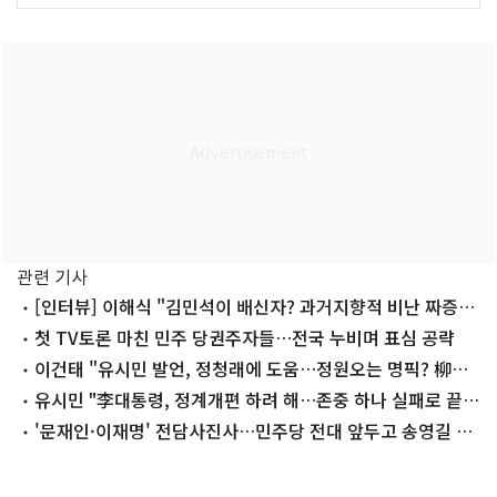
관련 기사
[인터뷰] 이해식 "김민석이 배신자? 과거지향적 비난 짜증날
지경"
첫 TV토론 마친 민주 당권주자들…전국 누비며 표심 공략
이건태 "유시민 발언, 정청래에 도움…정원오는 명픽? 柳도
김어준도 칭찬"
유시민 "李대통령, 정계개편 하려 해…존중 하나 실패로 끝날
것"
'문재인·이재명' 전담사진사…민주당 전대 앞두고 송영길 지
원