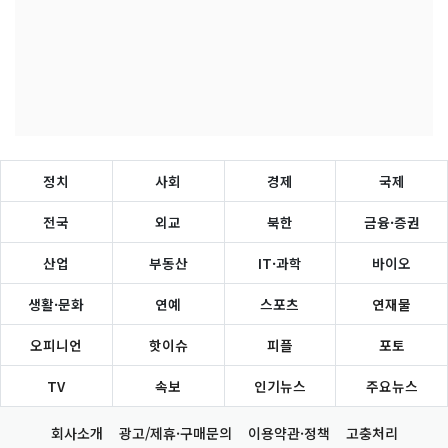
정치
사회
경제
국제
전국
외교
북한
금융·증권
산업
부동산
IT·과학
바이오
생활·문화
연예
스포츠
연재물
오피니언
핫이슈
피플
포토
TV
속보
인기뉴스
주요뉴스
회사소개
광고/제휴·구매문의
이용약관·정책
고충처리