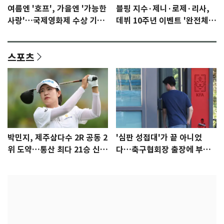
여름엔 '호프', 가을엔 '가능한
블핑 지수·제니·로제·리사,
사랑'…국제영화제 수상 기대
데뷔 10주년 이벤트 '완전체'
감 [N이슈]
참석 확정…기대감 UP
스포츠
박민지, 제주삼다수 2R 공동 2
'심판 성접대'가 끝 아니었
위 도약…통산 최다 21승 신기
다…축구협회장 출장에 부인
록 도전
3회 동반 '펑펑'