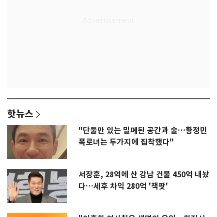
핫뉴스
"단둘만 있는 밀폐된 공간과 술…황정민
폭로녀는 두가지에 집착했다"
서장훈, 28억에 산 강남 건물 450억 내놨
다…세후 차익 280억 '잭팟'