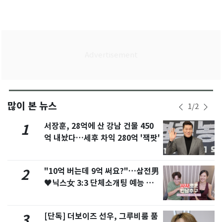
많이 본 뉴스
1
/
2
서장훈, 28억에 산 강남 건물 450
1
억 내놨다…세후 차익 280억 '잭팟'
"10억 버는데 9억 써요?"…삼전男
2
♥닉스女 3:3 단체소개팅 예능 화
제
[단독] 더보이즈 선우, 그루비룸 품
3