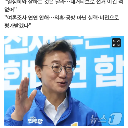
"열심히와 잘하는 것은 달라…네거티브로 선거 이긴 적
없어"
"여론조사 연연 안해…의혹·공방 아닌 실력·비전으로
평가받겠다"