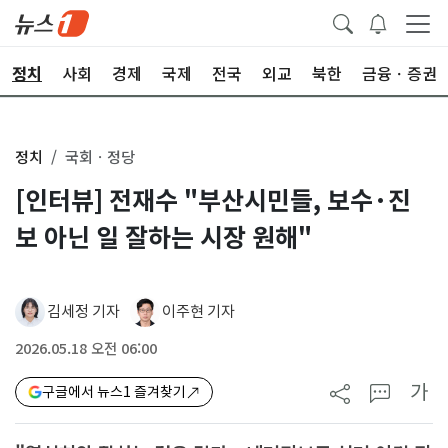
정치
사회
경제
국제
전국
외교
북한
금융ㆍ증권
정치
국회ㆍ정당
[인터뷰] 전재수 "부산시민들, 보수·진
보 아닌 일 잘하는 시장 원해"
김세정 기자
이주현 기자
2026.05.18 오전 06:00
가
구글에서 뉴스1 즐겨찾기