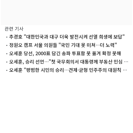
관련 기사
추경호 "대한민국과 대구 더욱 발전시켜 선열 희생에 보답"
정원오 캠프 서울 의원들 "국민 기대 못 미쳐…더 노력"
오세훈 당선, 2000표 담긴 송파 투표함 못 옮겨 확정 못해
오세훈, 승리 선언…"첫 국무회의서 대통령께 부동산 민심 전
할 것"(종합)
오세훈 "평범한 시민의 승리…견제·균형 민주주의 대원칙 세
워"