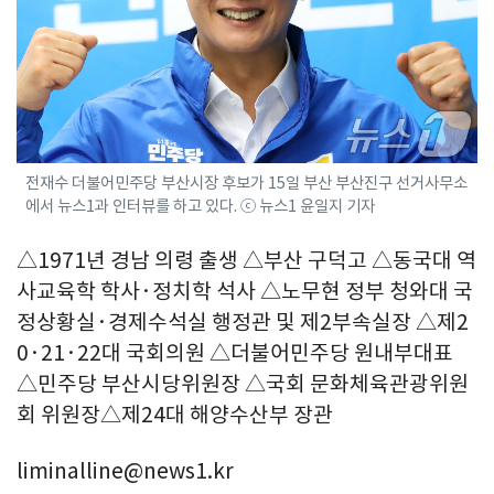
전재수 더불어민주당 부산시장 후보가 15일 부산 부산진구 선거사무소
에서 뉴스1과 인터뷰를 하고 있다. ⓒ 뉴스1 윤일지 기자
△1971년 경남 의령 출생 △부산 구덕고 △동국대 역
사교육학 학사·정치학 석사 △노무현 정부 청와대 국
정상황실·경제수석실 행정관 및 제2부속실장 △제2
0·21·22대 국회의원 △더불어민주당 원내부대표
△민주당 부산시당위원장 △국회 문화체육관광위원
회 위원장△제24대 해양수산부 장관
liminalline@news1.kr