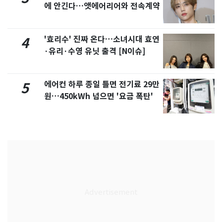
에 안긴다…앳에어리어와 전속계약
'효리수' 진짜 온다…소녀시대 효연
4
·유리·수영 유닛 출격 [N이슈]
에어컨 하루 종일 틀면 전기료 29만
5
원…450kWh 넘으면 '요금 폭탄'