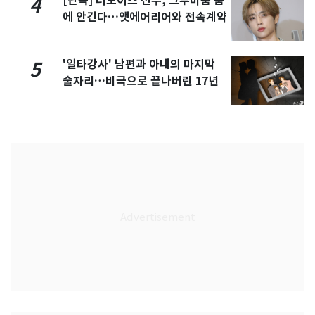
[단독] 더보이즈 선우, 그루비룸 품
4
에 안긴다…앳에어리어와 전속계약
'일타강사' 남편과 아내의 마지막
5
술자리…비극으로 끝나버린 17년