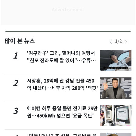
많이 본 뉴스
1
/
2
'김구라子' 그리, 할머니외 여행서
1
"친모 전라도에 잘 있어"…유튜브
서 언급
서장훈, 28억에 산 강남 건물 450
2
억 내놨다…세후 차익 280억 '잭팟'
에어컨 하루 종일 틀면 전기료 29만
3
원…450kWh 넘으면 '요금 폭탄'