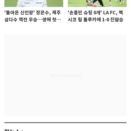
'돌아온 신인왕' 장은수, 제주
'손흥민 슈팅 0개' LA FC, 멕
삼다수 역전 우승…생애 첫승
시코 팀 톨루카에 1-0 진땀승
감격