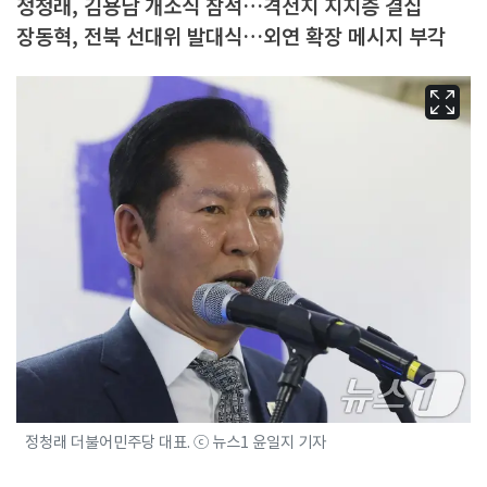
정청래, 김용남 개소식 참석…격전지 지지층 결집
장동혁, 전북 선대위 발대식…외연 확장 메시지 부각
정청래 더불어민주당 대표. ⓒ 뉴스1 윤일지 기자