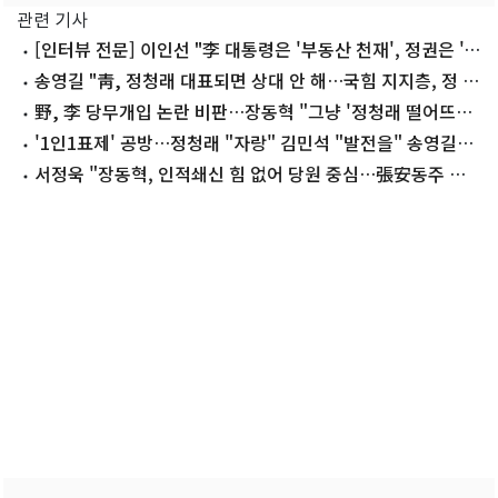
관련 기사
[인터뷰 전문] 이인선 "李 대통령은 '부동산 천재', 정권은 '부
동산 잔혹사'"
송영길 "靑, 정청래 대표되면 상대 안 해…국힘 지지층, 정 지
지"
野, 李 당무개입 논란 비판…장동혁 "그냥 '정청래 떨어뜨려
달라' 하라"(종합)
'1인1표제' 공방…정청래 "자랑" 김민석 "발전을" 송영길
"보완"
서정욱 "장동혁, 인적쇄신 힘 없어 당원 중심…張安동주 일
시적"