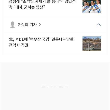
정청래 "초박빙 자체가 큰 승리"…김민석
측 "대세 굳히는 양상"
한상희 기자
北, MDL에 '핵무장 국경' 만든다…남한
전역 타격권