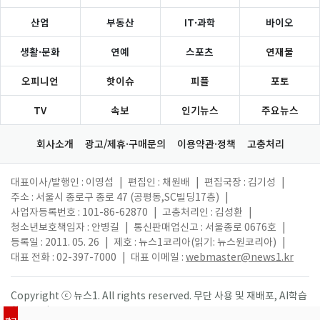
산업
부동산
IT·과학
바이오
생활·문화
연예
스포츠
연재물
오피니언
핫이슈
피플
포토
TV
속보
인기뉴스
주요뉴스
회사소개
광고/제휴·구매문의
이용약관·정책
고충처리
대표이사/발행인 : 이영섭
|
편집인 : 채원배
|
편집국장 : 김기성
|
주소 : 서울시 종로구 종로 47 (공평동,SC빌딩17층)
|
사업자등록번호 : 101-86-62870
|
고충처리인 : 김성환
|
청소년보호책임자 : 안병길
|
통신판매업신고 : 서울종로 0676호
|
등록일 : 2011. 05. 26
|
제호 : 뉴스1코리아(읽기: 뉴스원코리아)
|
대표 전화 : 02-397-7000
|
대표 이메일 :
webmaster@news1.kr
Copyright ⓒ 뉴스1. All rights reserved. 무단 사용 및 재배포, AI학습
활용 금지.