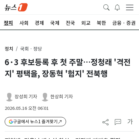
정치
사회
경제
국제
전국
외교
북한
금융ㆍ증권
정치
국회ㆍ정당
6·3 후보등록 후 첫 주말…정청래 '격전
지' 평택을, 장동혁 '험지' 전북행
장성희 기자
한상희 기자
2026.05.16 오전 06:01
가
구글에서 뉴스1 즐겨찾기