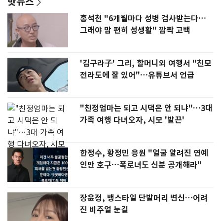
핫뉴스
홍석천 "6개월마다 성병 검사받는다…
그래야 맘 편히 성생활" 깜짝 고백
'김구라子' 그리, 할머니외 여행서 "친모
전라도에 잘 있어"…유튜브서 언급
"친정엄마는 되고 시댁은 안 되냐"…3대
가족 여행 다녀오자, 시모 '발끈'
한정수, 황정민 응원 "얼굴 알려진 연예
인만 호구…폭로녀도 신분 공개해라"
장윤정, 뱅스타일 단발머리 변신…어려
진 비주얼 눈길