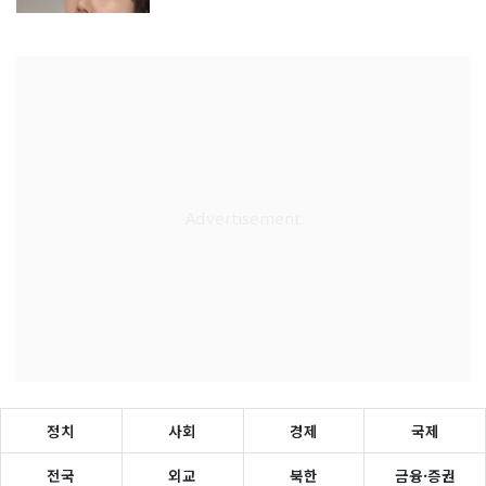
정치
사회
경제
국제
전국
외교
북한
금융·증권