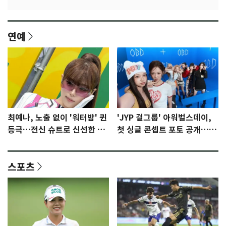
연예
최예나, 노출 없이 '워터밤' 퀸
'JYP 걸그룹' 아워벌스데이,
등극…전신 슈트로 신선한 충
첫 싱글 콘셉트 포토 공개…청
격 [N샷]
량·키치
스포츠