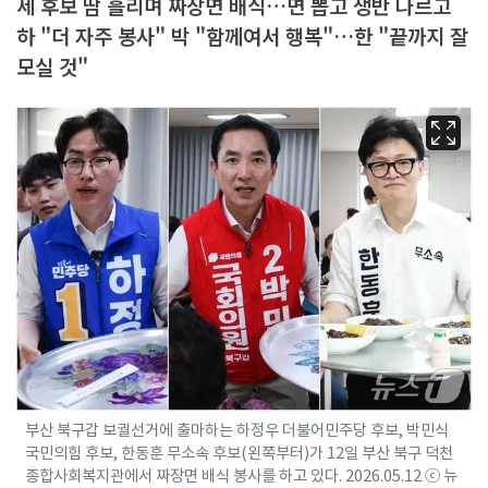
세 후보 땀 흘리며 짜장면 배식…면 뽑고 쟁반 나르고
하 "더 자주 봉사" 박 "함께여서 행복"…한 "끝까지 잘
모실 것"
부산 북구갑 보궐선거에 출마하는 하정우 더불어민주당 후보, 박민식
국민의힘 후보, 한동훈 무소속 후보(왼쪽부터)가 12일 부산 북구 덕천
종합사회복지관에서 짜장면 배식 봉사를 하고 있다. 2026.05.12 ⓒ 뉴