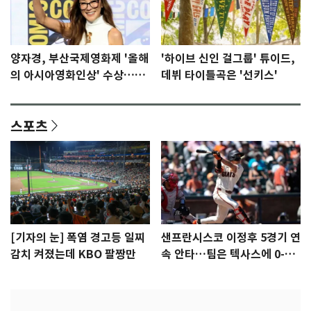
양자경, 부산국제영화제 '올해
'하이브 신인 걸그룹' 튜이드,
의 아시아영화인상' 수상…15
데뷔 타이틀곡은 '선키스'
년만에 부산 온다
스포츠
[기자의 눈] 폭염 경고등 일찌
샌프란시스코 이정후 5경기 연
감치 켜졌는데 KBO 팔짱만
속 안타…팀은 텍사스에 0-6
완패