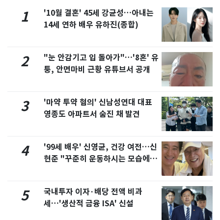
'10월 결혼' 45세 강균성…아내는
1
14세 연하 배우 유하진(종합)
"눈 안감기고 입 돌아가"…'8혼' 유
2
퉁, 안면마비 근황 유튜브서 공개
'마약 투약 혐의' 신남성연대 대표
3
영종도 아파트서 숨진 채 발견
'99세 배우' 신영균, 건강 여전…신
4
현준 "꾸준히 운동하시는 모습에 큰
자극"
국내투자 이자·배당 전액 비과
5
세…'생산적 금융 ISA' 신설