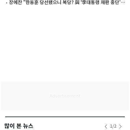
격려"
장예찬 "한동훈 당선됐으니 복당? 與 '李대통령 재판 중단'
같은 것"
많이 본 뉴스
1
/
2