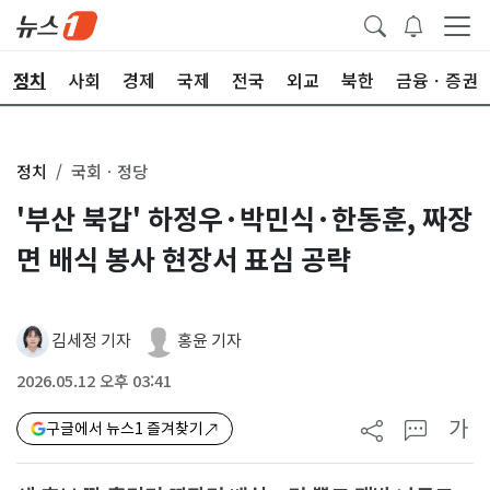
정치
사회
경제
국제
전국
외교
북한
금융ㆍ증권
정치
국회ㆍ정당
'부산 북갑' 하정우·박민식·한동훈, 짜장
면 배식 봉사 현장서 표심 공략
김세정 기자
홍윤 기자
2026.05.12 오후 03:41
가
구글에서 뉴스1 즐겨찾기