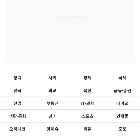
정치
사회
경제
국제
전국
외교
북한
금융·증권
산업
부동산
IT·과학
바이오
생활·문화
연예
스포츠
연재물
오피니언
핫이슈
피플
포토