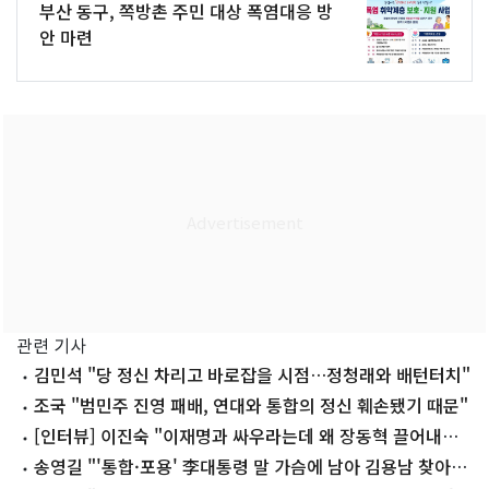
부산 동구, 쪽방촌 주민 대상 폭염대응 방
안 마련
관련 기사
김민석 "당 정신 차리고 바로잡을 시점…정청래와 배턴터치"
조국 "범민주 진영 패배, 연대와 통합의 정신 훼손됐기 때문"
[인터뷰] 이진숙 "이재명과 싸우라는데 왜 장동혁 끌어내리
려 하나"
송영길 "'통합·포용' 李대통령 말 가슴에 남아 김용남 찾아