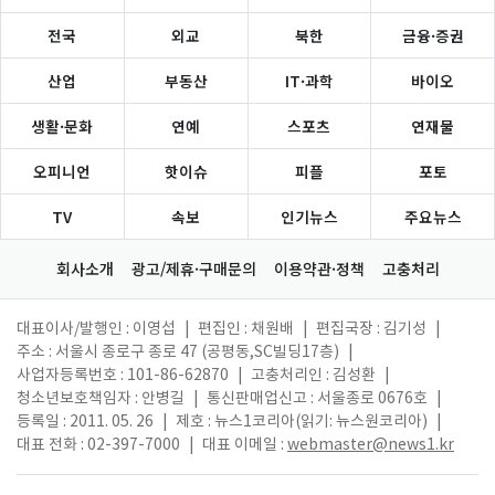
전국
외교
북한
금융·증권
산업
부동산
IT·과학
바이오
생활·문화
연예
스포츠
연재물
오피니언
핫이슈
피플
포토
TV
속보
인기뉴스
주요뉴스
회사소개
광고/제휴·구매문의
이용약관·정책
고충처리
대표이사/발행인 : 이영섭
|
편집인 : 채원배
|
편집국장 : 김기성
|
주소 : 서울시 종로구 종로 47 (공평동,SC빌딩17층)
|
사업자등록번호 : 101-86-62870
|
고충처리인 : 김성환
|
청소년보호책임자 : 안병길
|
통신판매업신고 : 서울종로 0676호
|
등록일 : 2011. 05. 26
|
제호 : 뉴스1코리아(읽기: 뉴스원코리아)
|
대표 전화 : 02-397-7000
|
대표 이메일 :
webmaster@news1.kr