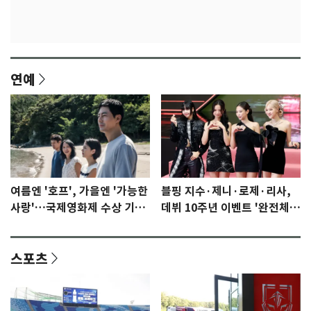
연예
여름엔 '호프', 가을엔 '가능한
블핑 지수·제니·로제·리사,
사랑'…국제영화제 수상 기대
데뷔 10주년 이벤트 '완전체'
감 [N이슈]
참석 확정…기대감 UP
스포츠