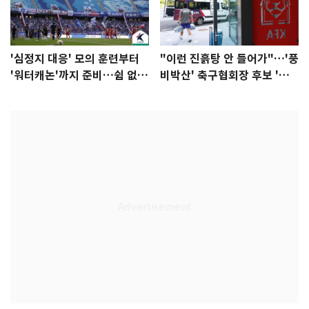
'심정지 대응' 모의 훈련부터
"이런 진흙탕 안 들어가"…'풍
'워터캐논'까지 준비…쉼 없는
비박산' 축구협회장 후보 '실
K리그
종'