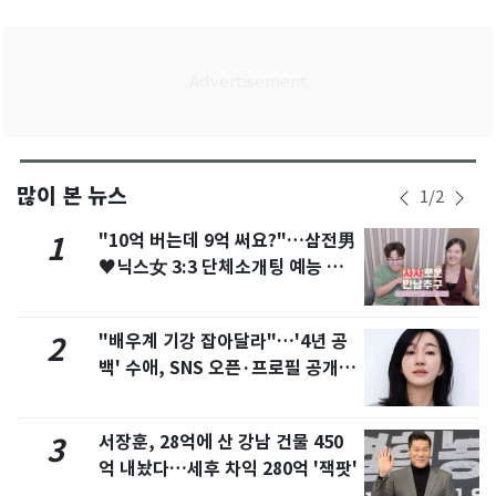
많이 본 뉴스
1
/
2
"10억 버는데 9억 써요?"…삼전男
1
♥닉스女 3:3 단체소개팅 예능 화
제
"배우계 기강 잡아달라"…'4년 공
2
백' 수애, SNS 오픈·프로필 공개
화제
서장훈, 28억에 산 강남 건물 450
3
억 내놨다…세후 차익 280억 '잭팟'