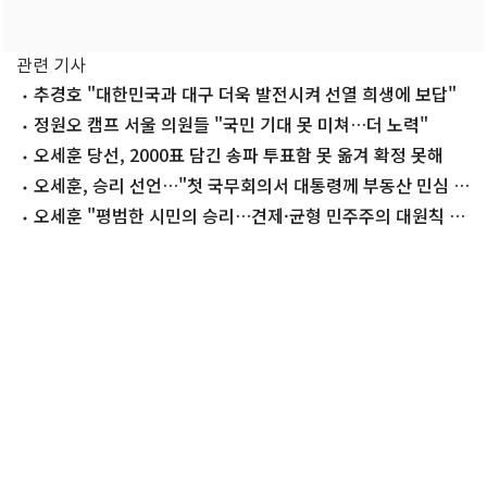
관련 기사
추경호 "대한민국과 대구 더욱 발전시켜 선열 희생에 보답"
정원오 캠프 서울 의원들 "국민 기대 못 미쳐…더 노력"
오세훈 당선, 2000표 담긴 송파 투표함 못 옮겨 확정 못해
오세훈, 승리 선언…"첫 국무회의서 대통령께 부동산 민심 전
할 것"(종합)
오세훈 "평범한 시민의 승리…견제·균형 민주주의 대원칙 세
워"