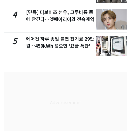
[단독] 더보이즈 선우, 그루비룸 품
4
에 안긴다…앳에어리어와 전속계약
에어컨 하루 종일 틀면 전기료 29만
5
원…450kWh 넘으면 '요금 폭탄'