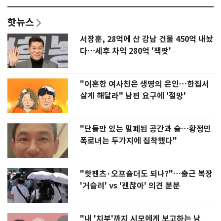
핫뉴스
서장훈, 28억에 산 강남 건물 450억 내놨
다…세후 차익 280억 '잭팟'
"이혼한 여사친은 생명의 은인…한집서
살게 해달라" 남편 요구에 '절망'
"단둘만 있는 밀폐된 공간과 술…황정민
폭로녀는 두가지에 집착했다"
"핫팬츠·오프숄더도 되나?"…출근 복장
'거슬려' vs '괜찮아' 의견 분분
"내 '치부'까지 시모에게 보고하는 남