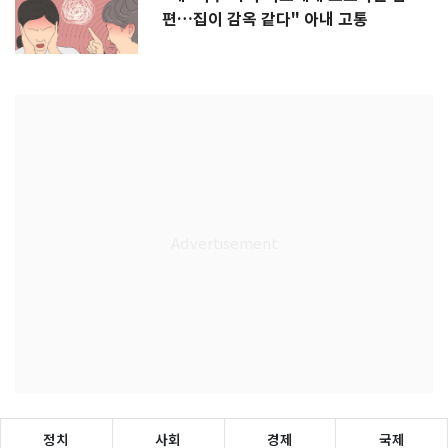
편…집이 감옥 같다" 아내 고통
정치
사회
경제
국제