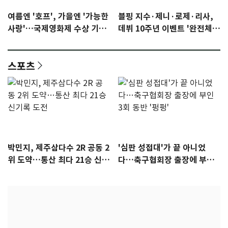
여름엔 '호프', 가을엔 '가능한
블핑 지수·제니·로제·리사,
사랑'…국제영화제 수상 기대
데뷔 10주년 이벤트 '완전체'
감 [N이슈]
참석 확정…기대감 UP
스포츠
박민지, 제주삼다수 2R 공동 2
'심판 성접대'가 끝 아니었
위 도약…통산 최다 21승 신기
다…축구협회장 출장에 부인
록 도전
3회 동반 '펑펑'