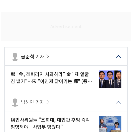
금준혁 기자
鄭 "金, 레버리지 사과하라" 金 "제 얼굴
침 뱉기"…宋 "이인제 닮아가는 鄭" (종
합)
남해인 기자
與법사위원들 "조희대, 대법관 후임 즉각
임명해야…사법부 멈췄다"