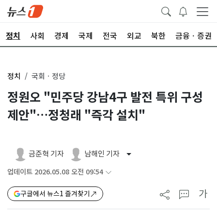
정치
사회
경제
국제
전국
외교
북한
금융ㆍ증권
정치
국회ㆍ정당
정원오 "민주당 강남4구 발전 특위 구성
제안"…정청래 "즉각 설치"
금준혁 기자
남해인 기자
업데이트 2026.05.08 오전 09:54
가
구글에서 뉴스1 즐겨찾기