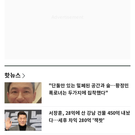
핫뉴스
"단둘만 있는 밀폐된 공간과 술…황정민
폭로녀는 두가지에 집착했다"
서장훈, 28억에 산 강남 건물 450억 내놨
다…세후 차익 280억 '잭팟'