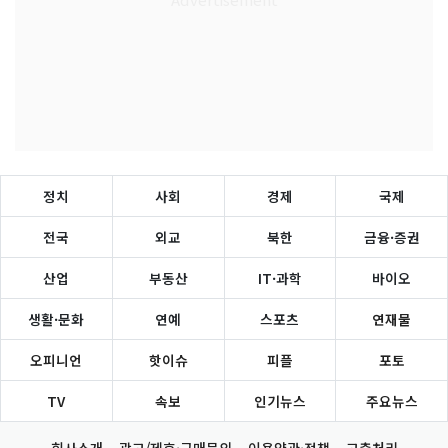
정치
사회
경제
국제
전국
외교
북한
금융·증권
산업
부동산
IT·과학
바이오
생활·문화
연예
스포츠
연재물
오피니언
핫이슈
피플
포토
TV
속보
인기뉴스
주요뉴스
회사소개
광고/제휴·구매문의
이용약관·정책
고충처리