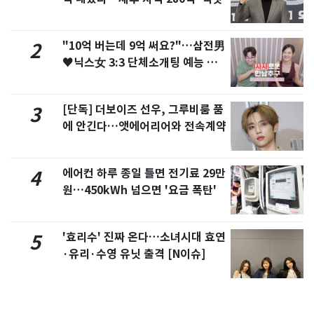
"10억 버는데 9억 써요?"…삼전男
2
♥닉스女 3:3 단체소개팅 예능 화
제
[단독] 더보이즈 선우, 그루비룸 품
3
에 안긴다…앳에어리어와 전속계약
에어컨 하루 종일 틀면 전기료 29만
4
원…450kWh 넘으면 '요금 폭탄'
'효리수' 진짜 온다…소녀시대 효연
5
·유리·수영 유닛 출격 [N이슈]