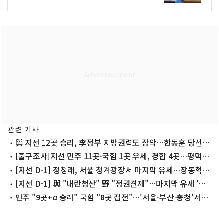
관련 기사
與 지선 12곳 승리, 李정부 지방권력도 장악…한동훈 당선,
조국 낙선
[출구조사]지선 민주 11곳·국힘 1곳 우세, 경합 4곳…평택을
·부산북갑 접전
[지선 D-1] 정청래, 서울 청계광장서 마지막 유세…장동혁은
천안에서 피날레
[지선 D-1] 與 "내란청산" 野 "정권견제"…마지막 유세 '총
력전'
민주 "9곳+α 승리" 국힘 "8곳 접전"…'서울·부산·충청'서
갈린다