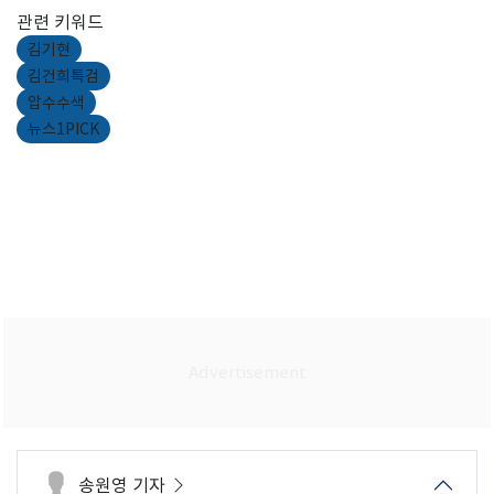
관련 키워드
김기현
김건희특검
압수수색
뉴스1PICK
송원영 기자