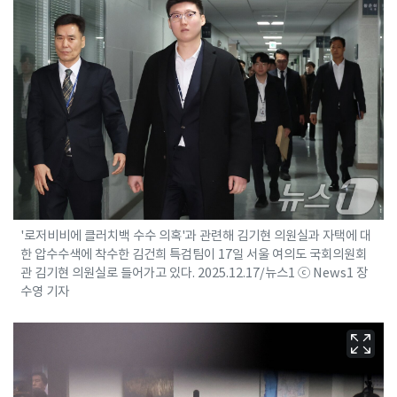
'로저비비에 클러치백 수수 의혹'과 관련해 김기현 의원실과 자택에 대
한 압수수색에 착수한 김건희 특검팀이 17일 서울 여의도 국회의원회
관 김기현 의원실로 들어가고 있다. 2025.12.17/뉴스1 ⓒ News1 장
수영 기자