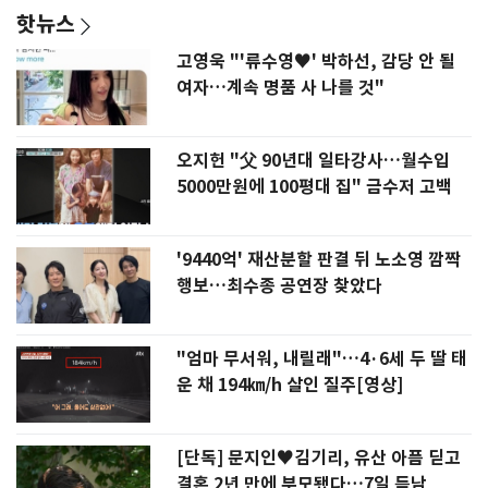
핫뉴스
고영욱 "'류수영♥' 박하선, 감당 안 될
여자…계속 명품 사 나를 것"
오지헌 "父 90년대 일타강사…월수입
5000만원에 100평대 집" 금수저 고백
'9440억' 재산분할 판결 뒤 노소영 깜짝
행보…최수종 공연장 찾았다
"엄마 무서워, 내릴래"…4·6세 두 딸 태
운 채 194㎞/h 살인 질주[영상]
[단독] 문지인♥김기리, 유산 아픔 딛고
결혼 2년 만에 부모됐다…7일 득남