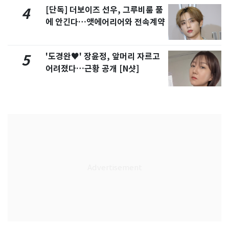
[단독] 더보이즈 선우, 그루비룸 품
4
에 안긴다…앳에어리어와 전속계약
'도경완♥' 장윤정, 앞머리 자르고
5
어려졌다…근황 공개 [N샷]