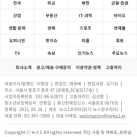
전국
외교
북한
금융·증권
산업
부동산
IT·과학
바이오
생활·문화
연예
스포츠
연재물
오피니언
핫이슈
피플
포토
TV
속보
인기뉴스
주요뉴스
회사소개
광고/제휴·구매문의
이용약관·정책
고충처리
대표이사/발행인 : 이영섭
|
편집인 : 채원배
|
편집국장 : 김기성
|
주소 : 서울시 종로구 종로 47 (공평동,SC빌딩17층)
|
사업자등록번호 : 101-86-62870
|
고충처리인 : 김성환
|
청소년보호책임자 : 안병길
|
통신판매업신고 : 서울종로 0676호
|
등록일 : 2011. 05. 26
|
제호 : 뉴스1코리아(읽기: 뉴스원코리아)
|
대표 전화 : 02-397-7000
|
대표 이메일 :
webmaster@news1.kr
Copyright ⓒ 뉴스1. All rights reserved. 무단 사용 및 재배포, AI학습