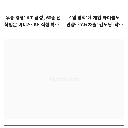
'우승 경쟁' KT-삼성, 60승 선
'폭염 방학'에 개인 타이틀도
착팀은 어디?…KS 직행 확률
영향…'AG 차출' 김도영·곽빈
77.8%
울상