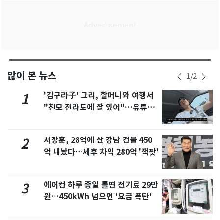
많이 본 뉴스
1
/
2
'김구라子' 그리, 할머니와 여행서
1
"친모 전라도에 잘 있어"…유튜브
서 언급
서장훈, 28억에 산 강남 건물 450
2
억 내놨다…세후 차익 280억 '잭팟'
에어컨 하루 종일 틀면 전기료 29만
3
원…450kWh 넘으면 '요금 폭탄'