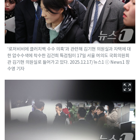
'로저비비에 클러치백 수수 의혹'과 관련해 김기현 의원실과 자택에 대
한 압수수색에 착수한 김건희 특검팀이 17일 서울 여의도 국회의원회
관 김기현 의원실로 들어가고 있다. 2025.12.17/뉴스1 ⓒ News1 장
수영 기자