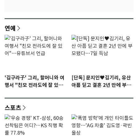
연예
'김구라子' 그리, 할머니와 여
[단독] 문지인♥김기리, 유산
행서 "친모 전라도에 잘 있
아픔 딛고 결혼 2년 만에 부모
어"…유튜브서 언급
됐다…7일 득남
스포츠