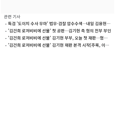
관련 기사
특검 '도이치 수사 무마' 법무·검찰 압수수색…내일 김용현
방문조사(종합)
'김건희 로저비비에 선물' 첫 공판…김기현 측 혐의 전부 부인
'김건희 로저비비에 선물' 김기현 부부, 오늘 첫 재판…혐의
부인
'김건희 로저비비에 선물' 김기현 재판 본격 시작[주목, 이주
의 재판]