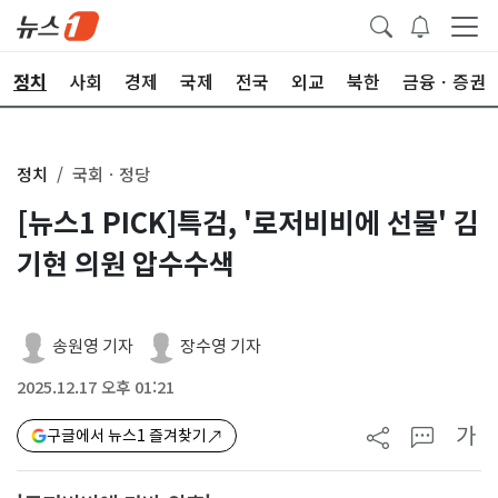
정치
사회
경제
국제
전국
외교
북한
금융ㆍ증권
정치
국회ㆍ정당
[뉴스1 PICK]특검, '로저비비에 선물' 김
기현 의원 압수수색
송원영 기자
장수영 기자
2025.12.17 오후 01:21
가
구글에서 뉴스1 즐겨찾기