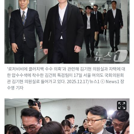
'로저비비에 클러치백 수수 의혹'과 관련해 김기현 의원실과 자택에 대
한 압수수색에 착수한 김건희 특검팀이 17일 서울 여의도 국회의원회
관 김기현 의원실로 들어가고 있다. 2025.12.17/뉴스1 ⓒ News1 장
수영 기자