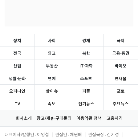
정치
사회
경제
국제
전국
외교
북한
금융·증권
산업
부동산
IT·과학
바이오
생활·문화
연예
스포츠
연재물
오피니언
핫이슈
피플
포토
TV
속보
인기뉴스
주요뉴스
회사소개
광고/제휴·구매문의
이용약관·정책
고충처리
대표이사/발행인 : 이영섭
|
편집인 : 채원배
|
편집국장 : 김기성
|