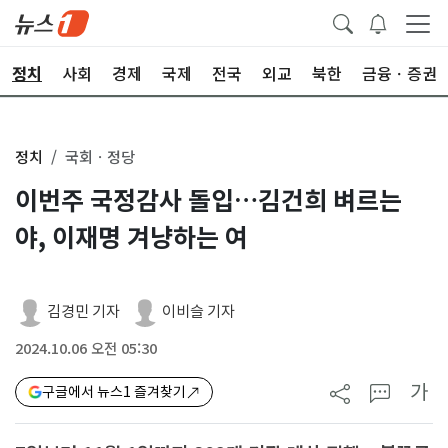
정치
사회
경제
국제
전국
외교
북한
금융ㆍ증권
정치
국회ㆍ정당
이번주 국정감사 돌입…김건희 벼르는
야, 이재명 겨냥하는 여
김경민 기자
이비슬 기자
2024.10.06 오전 05:30
가
구글에서 뉴스1 즐겨찾기