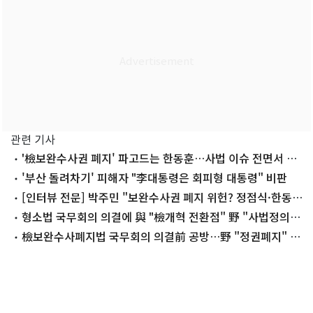
관련 기사
'檢보완수사권 폐지' 파고드는 한동훈…사법 이슈 전면서 존
재감 부각
'부산 돌려차기' 피해자 "李대통령은 회피형 대통령" 비판
[인터뷰 전문] 박주민 "보완수사권 폐지 위헌? 정점식·한동
훈, 몰라서 그러면 큰일"
형소법 국무회의 의결에 與 "檢개혁 전환점" 野 "사법정의
도전"
檢보완수사폐지법 국무회의 의결前 공방…野 "정권폐지" 與
"거짓선동"