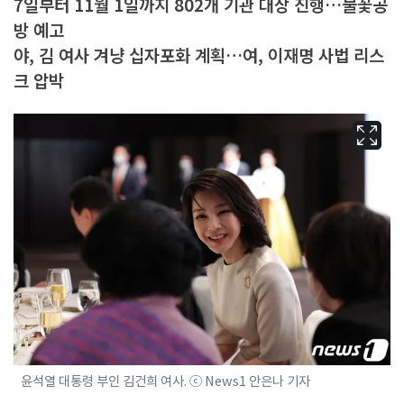
7일부터 11월 1일까지 802개 기관 대상 진행…불꽃공
방 예고
야, 김 여사 겨냥 십자포화 계획…여, 이재명 사법 리스
크 압박
윤석열 대통령 부인 김건희 여사. ⓒ News1 안은나 기자