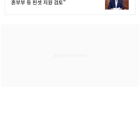
혼부부 등 핀셋 지원 검토"