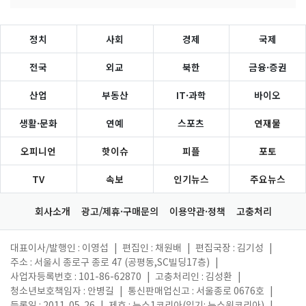
정치
사회
경제
국제
전국
외교
북한
금융·증권
산업
부동산
IT·과학
바이오
생활·문화
연예
스포츠
연재물
오피니언
핫이슈
피플
포토
TV
속보
인기뉴스
주요뉴스
회사소개
광고/제휴·구매문의
이용약관·정책
고충처리
대표이사/발행인 : 이영섭
|
편집인 : 채원배
|
편집국장 : 김기성
|
주소 : 서울시 종로구 종로 47 (공평동,SC빌딩17층)
|
사업자등록번호 : 101-86-62870
|
고충처리인 : 김성환
|
청소년보호책임자 : 안병길
|
통신판매업신고 : 서울종로 0676호
|
등록일 : 2011. 05. 26
|
제호 : 뉴스1코리아(읽기: 뉴스원코리아)
|