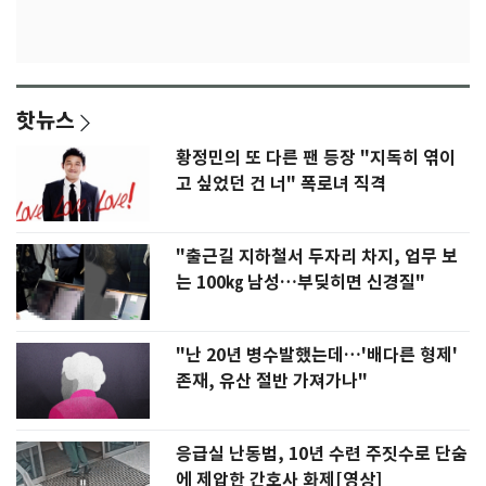
핫뉴스
황정민의 또 다른 팬 등장 "지독히 엮이
고 싶었던 건 너" 폭로녀 직격
"출근길 지하철서 두자리 차지, 업무 보
는 100㎏ 남성…부딪히면 신경질"
"난 20년 병수발했는데…'배다른 형제'
존재, 유산 절반 가져가나"
응급실 난동범, 10년 수련 주짓수로 단숨
에 제압한 간호사 화제[영상]