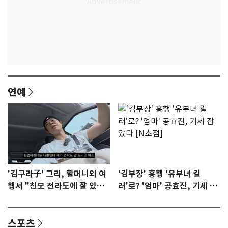
연예
'김구라子' 그리, 할머니외 여
'김부장' 흥행 '유부녀 킬
행서 "친모 전라도에 잘 있
러'로? '엄마' 공효진, 기세 잡
어"…유튜브서 언급
았다 [N초점]
스포츠