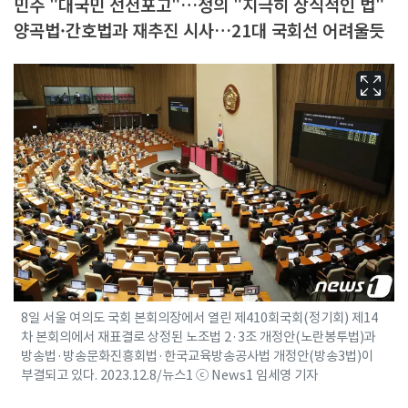
민주 "대국민 선전포고"…정의 "지극히 상식적인 법"
양곡법·간호법과 재추진 시사…21대 국회선 어려울듯
8일 서울 여의도 국회 본회의장에서 열린 제410회국회(정기회) 제14
차 본회의에서 재표결로 상정된 노조법 2·3조 개정안(노란봉투법)과
방송법·방송문화진흥회법·한국교육방송공사법 개정안(방송3법)이
부결되고 있다. 2023.12.8/뉴스1 ⓒ News1 임세영 기자