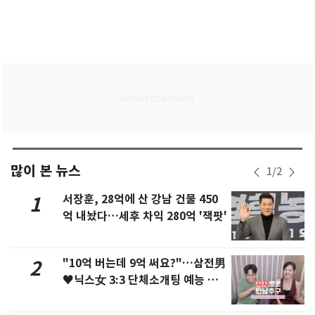
많이 본 뉴스
1
/
2
서장훈, 28억에 산 강남 건물 450
1
억 내놨다…세후 차익 280억 '잭팟'
"10억 버는데 9억 써요?"…삼전男
2
♥닉스女 3:3 단체소개팅 예능 화
제