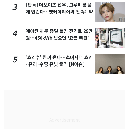
[단독] 더보이즈 선우, 그루비룸 품
3
에 안긴다…앳에어리어와 전속계약
에어컨 하루 종일 틀면 전기료 29만
4
원…450kWh 넘으면 '요금 폭탄'
'효리수' 진짜 온다…소녀시대 효연
5
·유리·수영 유닛 출격 [N이슈]