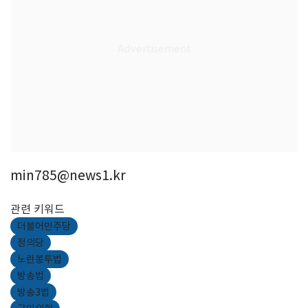
min785@news1.kr
관련 키워드
더불어민주당
정의당
노란봉투법
방송법
방송3법