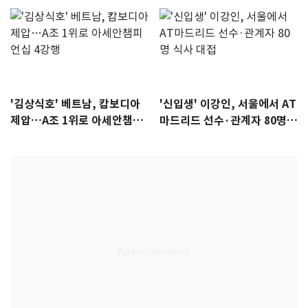
'김상식호' 베트남, 캄보디아
'신입생' 이강인, 서울에서 AT
제압…A조 1위로 아세안챔피
마드리드 선수·관계자 80명
언십 4강행
식사 대접