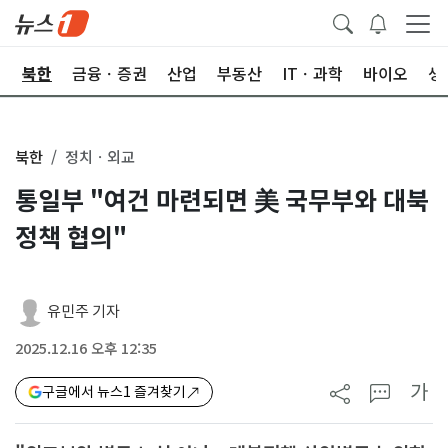
교
북한
금융ㆍ증권
산업
부동산
ITㆍ과학
바이오
생
북한
정치ㆍ외교
통일부 "여건 마련되면 美 국무부와 대북
정책 협의"
유민주 기자
2025.12.16 오후 12:35
가
구글에서 뉴스1 즐겨찾기