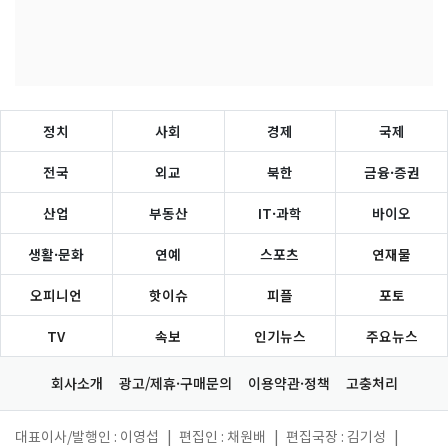
정치
사회
경제
국제
전국
외교
북한
금융·증권
산업
부동산
IT·과학
바이오
생활·문화
연예
스포츠
연재물
오피니언
핫이슈
피플
포토
TV
속보
인기뉴스
주요뉴스
회사소개
광고/제휴·구매문의
이용약관·정책
고충처리
대표이사/발행인 : 이영섭
|
편집인 : 채원배
|
편집국장 : 김기성
|