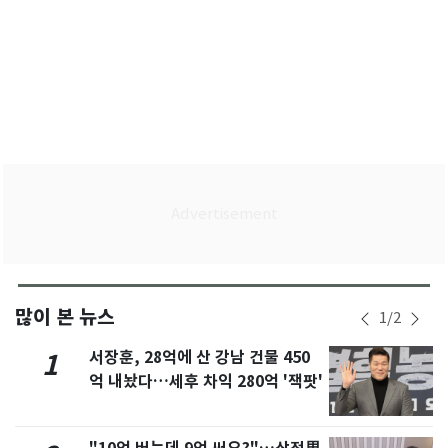
많이 본 뉴스
1
/
2
서장훈, 28억에 산 강남 건물 450
1
억 내놨다…세후 차익 280억 '잭팟'