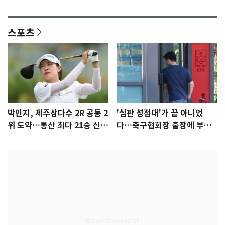
감 [N이슈]
참석 확정…기대감 UP
스포츠
박민지, 제주삼다수 2R 공동 2
'심판 성접대'가 끝 아니었
위 도약…통산 최다 21승 신기
다…축구협회장 출장에 부인
록 도전
3회 동반 '펑펑'