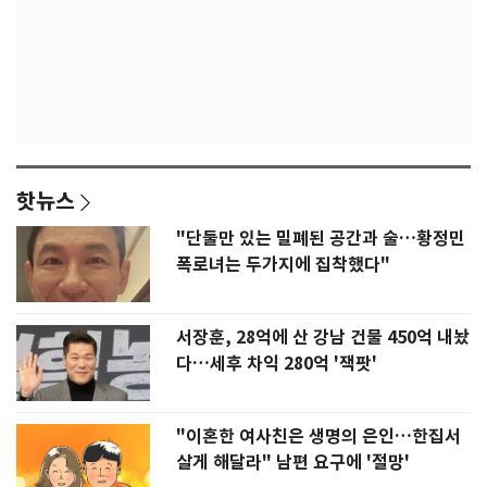
핫뉴스
"단둘만 있는 밀폐된 공간과 술…황정민
폭로녀는 두가지에 집착했다"
서장훈, 28억에 산 강남 건물 450억 내놨
다…세후 차익 280억 '잭팟'
"이혼한 여사친은 생명의 은인…한집서
살게 해달라" 남편 요구에 '절망'