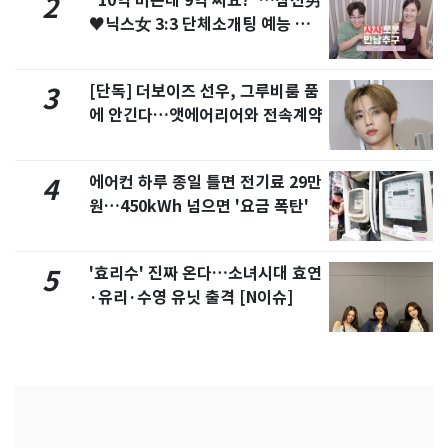
"10억 버는데 9억 써요?"…삼전男
2
♥닉스女 3:3 단체소개팅 예능 화
제
[단독] 더보이즈 선우, 그루비룸 품
3
에 안긴다…앳에어리어와 전속계약
에어컨 하루 종일 틀면 전기료 29만
4
원…450kWh 넘으면 '요금 폭탄'
'효리수' 진짜 온다…소녀시대 효연
5
·유리·수영 유닛 출격 [N이슈]