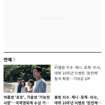
연예
여름엔 '호프', 가을엔 '가능한
블핑 지수·제니·로제·리사,
사랑'…국제영화제 수상 기대
데뷔 10주년 이벤트 '완전체'