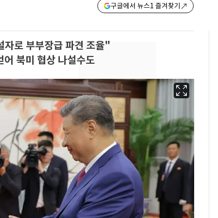
구글에서 뉴스1 즐겨찾기
설자로 부부장급 파견 조율"
얻어 북미 협상 나설수도
'심판 성접대'가 끝 아니
6
었다…축구협회장 출장
에 부인 3회 동반 '펑펑'