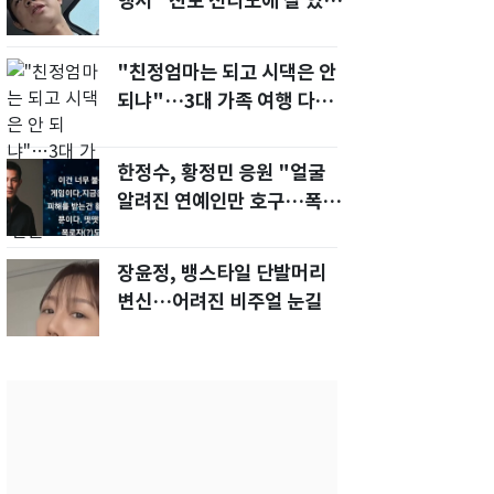
행서 "친모 전라도에 잘 있
어"…유튜브서 언급
"친정엄마는 되고 시댁은 안
되냐"…3대 가족 여행 다녀
오자, 시모 '발끈'
한정수, 황정민 응원 "얼굴
알려진 연예인만 호구…폭로
녀도 신분 공개해라"
장윤정, 뱅스타일 단발머리
변신…어려진 비주얼 눈길