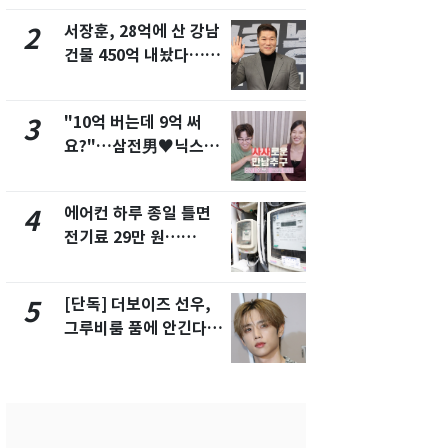
서 언급
서장훈, 28억에 산 강남
회춘실험 억만
2
7
건물 450억 내놨다…세
친 생리혈' 냉동고 보
후 차익 280억 '잭팟'
관…"자궁 
해"
"10억 버는데 9억 써
'일타강사' 
3
8
요?"…삼전男♥닉스女
의 마지막 
3:3 단체소개팅 예능 화
으로 끝나버린
제
에어컨 하루 종일 틀면
[단독] 경찰,
4
9
전기료 29만 원…
제작사 회장
450kWh 넘으면 '요금
시장법 위반
폭탄'
[단독] 더보이즈 선우,
13호 태풍 '
5
10
그루비룸 품에 안긴다…
키나와·가고
앳에어리어와 전속계약
근…26만명