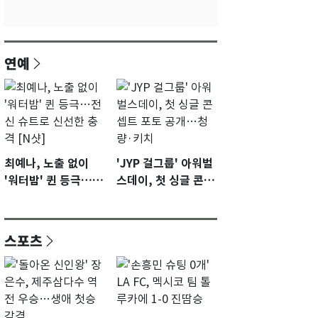
연예
최예나, 노출 없이
'JYP 걸그룹' 아워벌
'워터밤' 퀸 등극…전
스데이, 첫 싱글 콘셉
신 슈트로 신선한 충
트 포토 공개…청량·
격 [N샷]
키치
스포츠