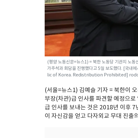
(평양 노동신문=뉴스1) = 북한 노동당 기관지 노
가주석과 회담을 진행했다고 5일 보도했다. [국내에서만 사용
lic of Korea. Redistribution Prohibited] 
(서울=뉴스1) 김예슬 기자 = 북한이 
부장(차관)급 인사를 파견할 예정으로
급 인사를 보내는 것은 2018년 이후 
이 자신감을 얻고 다자외교 무대 진출의