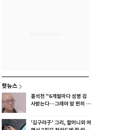
핫뉴스
홍석천 "6개월마다 성병 검
사받는다…그래야 맘 편히 성
생활" 깜짝 고백
'김구라子' 그리, 할머니외 여