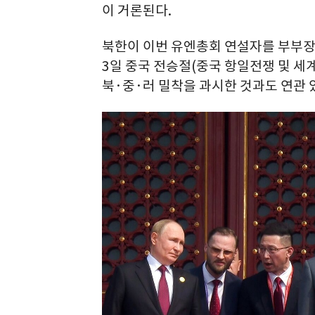
이 거론된다.
북한이 이번 유엔총회 연설자를 부부장
3일 중국 전승절(중국 항일전쟁 및 세
북·중·러 밀착을 과시한 것과도 연관 