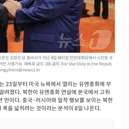
회춘실험 억만장자, '여
7
친 생리혈' 냉동고 보
관…"자궁 내부 궁금
해"
'일타강사' 남편과 아내
8
의 마지막 술자리…비극
으로 끝나버린 17년
동신문은 김정은 당 총비서가 지난 4일 베이징 인민대회당에서 시진핑 국
[단독] 경찰, '김부장'
9
가능. 재배포 금지. DB 금지. For Use Only in the Repub
제작사 회장 수사…자본
rodongphoto@news1.kr
시장법 위반 의혹
오는 23일부터 미국 뉴욕에서 열리는 유엔총회에 부
13호 태풍 '돌핀' 日오
10
 알려졌다. 북한이 유엔총회 연설에 본국에서 고위
키나와·가고시마현 접
7년 만이다. 중국·러시아와 밀착 행보를 보이는 북한
근…26만명 대피령
 폭을 넓히려는 것이라는 분석이 8일 나온다.