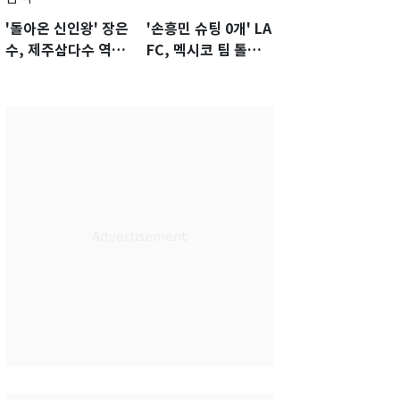
'돌아온 신인왕' 장은
'손흥민 슈팅 0개' LA
수, 제주삼다수 역전
FC, 멕시코 팀 톨루
우승…생애 첫승 감
카에 1-0 진땀승
격