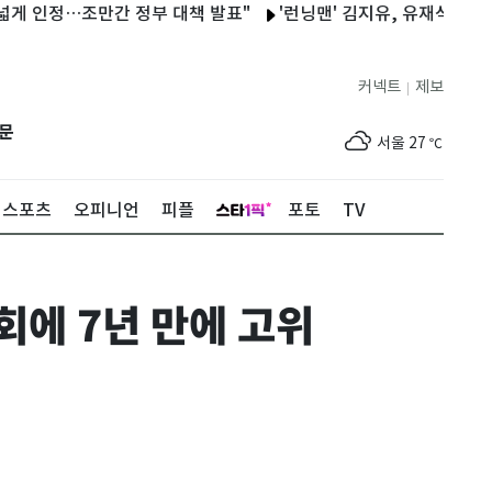
…조만간 정부 대책 발표"
'런닝맨' 김지유, 유재석 옆에 찰싹…야
커넥트
제보
|
제주
28
℃
문
서울
27
℃
부산
25
℃
스포츠
오피니언
피플
포토
TV
대구
27
℃
인천
30
℃
회에 7년 만에 고위
광주
31
℃
대전
29
℃
울산
25
℃
강릉
22
℃
제주
28
℃