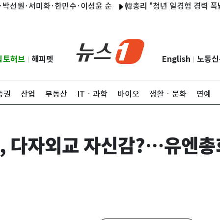
서미화·한민수·이성윤 순
韓총리 "청년 일경험 경력 폭넓게 인정
립토허브
해피펫
English
노동신
|
|
증권
산업
부동산
ITㆍ과학
바이오
생활ㆍ문화
연예
北, 다자외교 자신감?…유엔총