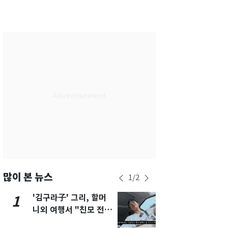
서울
27
℃
부산
25
℃
대구
27
℃
인천
30
℃
광주
31
℃
대전
29
℃
울산
25
℃
강릉
22
℃
제주
28
℃
많이 본 뉴스
1
/
2
'김구라子' 그리, 할머
'심판 성접대
1
6
니외 여행서 "친모 전라
었다…축구
도에 잘 있어"…유튜브
에 부인 3회 