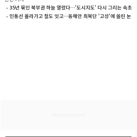
35년 묶인 북부권 하늘 열렸다…'도시지도' 다시 그리는 속초
민통선 올라가고 철도 잇고…동해안 최북단 '고성'에 쏠린 눈