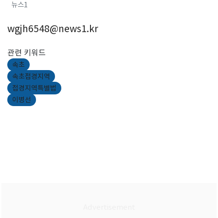
뉴스1
wgjh6548@news1.kr
관련 키워드
속초
속초접경지역
접경지역특별법
이병선