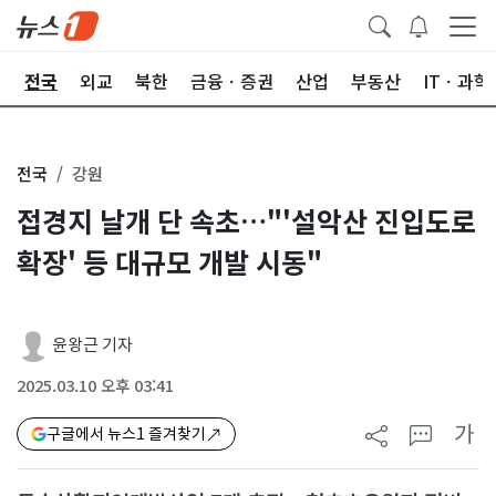
제
전국
외교
북한
금융ㆍ증권
산업
부동산
ITㆍ과학
전국
강원
접경지 날개 단 속초…"'설악산 진입도로
확장' 등 대규모 개발 시동"
윤왕근 기자
2025.03.10 오후 03:41
가
구글에서 뉴스1 즐겨찾기