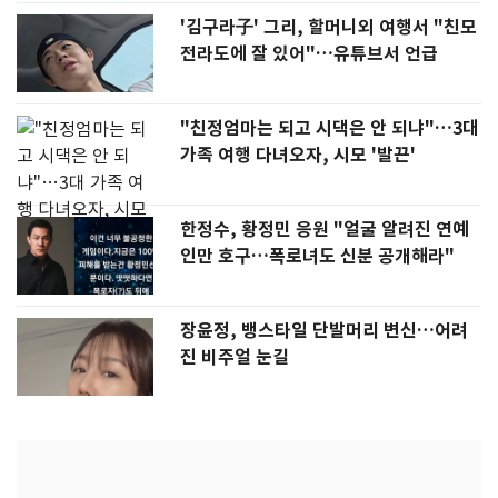
'김구라子' 그리, 할머니외 여행서 "친모
전라도에 잘 있어"…유튜브서 언급
"친정엄마는 되고 시댁은 안 되냐"…3대
가족 여행 다녀오자, 시모 '발끈'
한정수, 황정민 응원 "얼굴 알려진 연예
인만 호구…폭로녀도 신분 공개해라"
장윤정, 뱅스타일 단발머리 변신…어려
진 비주얼 눈길