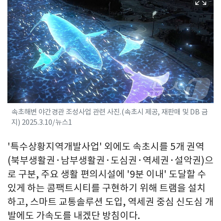
속초해변 야간경관 조성사업 관련 사진.(속초시 제공, 재판매 및 DB 금
지) 2025.3.10/뉴스1
'특수상황지역개발사업' 외에도 속초시를 5개 권역
(북부생활권·남부생활권·도심권·역세권·설악권)으
로 구분, 주요 생활 편의시설에 '9분 이내' 도달할 수
있게 하는 콤팩트시티를 구현하기 위해 트램을 설치
하고, 스마트 교통솔루션 도입, 역세권 중심 신도심 개
발에도 가속도를 내겠단 방침이다.