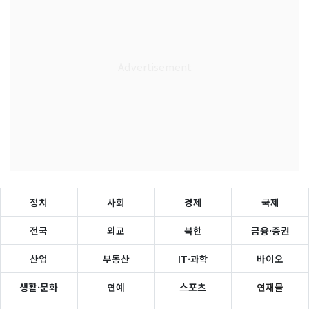
정치
사회
경제
국제
전국
외교
북한
금융·증권
산업
부동산
IT·과학
바이오
생활·문화
연예
스포츠
연재물