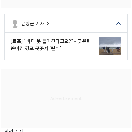
윤왕근 기자
[르포] "바다 못 들어간다고요?"…궂은비
쏟아진 경포 곳곳서 '탄식'
관련 기사