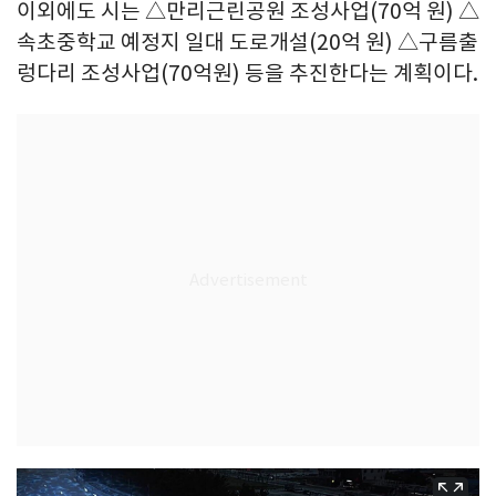
이외에도 시는 △만리근린공원 조성사업(70억 원) △
속초중학교 예정지 일대 도로개설(20억 원) △구름출
렁다리 조성사업(70억원) 등을 추진한다는 계획이다.