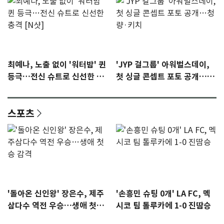
최예나, 노출 없이 '워터밤' 퀸
'JYP 걸그룹' 아워벌스데이,
등극…전신 슈트로 신선한 충
첫 싱글 콘셉트 포토 공개…청
격 [N샷]
량·키치
스포츠
'돌아온 신인왕' 장은수, 제주
'손흥민 슈팅 0개' LA FC, 멕
삼다수 역전 우승…생애 첫승
시코 팀 톨루카에 1-0 진땀승
감격