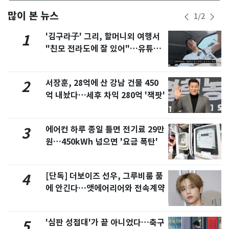
많이 본 뉴스
1
/
2
'김구라子' 그리, 할머니외 여행서
1
"친모 전라도에 잘 있어"…유튜브
서 언급
서장훈, 28억에 산 강남 건물 450
2
억 내놨다…세후 차익 280억 '잭팟'
에어컨 하루 종일 틀면 전기료 29만
3
원…450kWh 넘으면 '요금 폭탄'
[단독] 더보이즈 선우, 그루비룸 품
4
에 안긴다…앳에어리어와 전속계약
'심판 성접대'가 끝 아니었다…축구
5