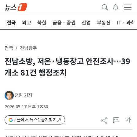
제
전국
외교
북한
금융ㆍ증권
산업
부동산
ITㆍ과학
전국
전남광주
전남소방, 저온·냉동창고 안전조사…39
개소 81건 행정조치
전원 기자
2026.05.17 오후 12:30
가
구글에서 뉴스1 즐겨찾기