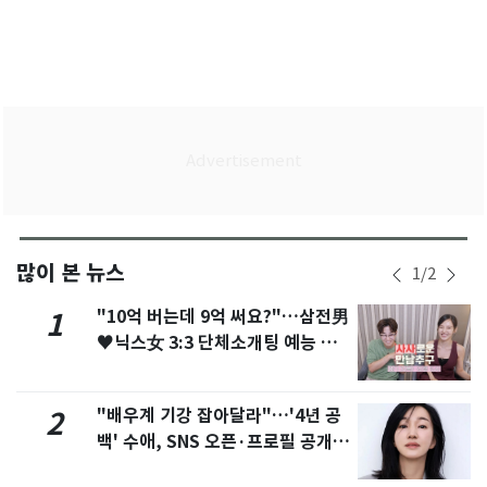
많이 본 뉴스
1
/
2
"10억 버는데 9억 써요?"…삼전男
1
♥닉스女 3:3 단체소개팅 예능 화
제
"배우계 기강 잡아달라"…'4년 공
2
백' 수애, SNS 오픈·프로필 공개
화제