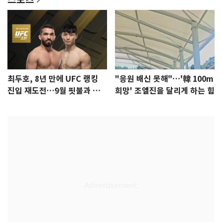
최두호, 8년 만에 UFC 랭킹
"응원 배신 못해"…'韓 100m
진입 재도전…9월 핏불과 대
희망' 조엘진을 달리게 하는 힘
결