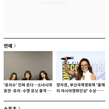
연예
'효리수' 진짜 온다…소녀시대
양자경, 부산국제영화제 '올해
효연·유리·수영 유닛 출격 [N
의 아시아영화인상' 수상…15
이슈]
년만에 부산 온다
스포츠