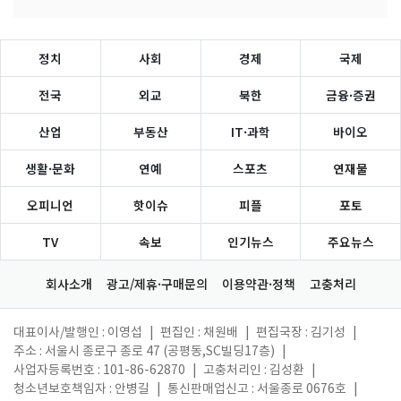
정치
사회
경제
국제
전국
외교
북한
금융·증권
산업
부동산
IT·과학
바이오
생활·문화
연예
스포츠
연재물
오피니언
핫이슈
피플
포토
TV
속보
인기뉴스
주요뉴스
회사소개
광고/제휴·구매문의
이용약관·정책
고충처리
대표이사/발행인 : 이영섭
|
편집인 : 채원배
|
편집국장 : 김기성
|
주소 : 서울시 종로구 종로 47 (공평동,SC빌딩17층)
|
사업자등록번호 : 101-86-62870
|
고충처리인 : 김성환
|
청소년보호책임자 : 안병길
|
통신판매업신고 : 서울종로 0676호
|