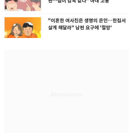
편…집이 감옥 같다" 아내 고통
"이혼한 여사친은 생명의 은인…한집서
살게 해달라" 남편 요구에 '절망'