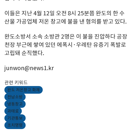
이들은 지난 4월 12일 오전 8시 25분쯤 완도의 한 수
산물 가공업체 저온 창고에 불을 낸 혐의를 받고 있다.
완도소방서 소속 소방관 2명은 이 불을 진압하다 공장
천장 부근에 쌓여 있던 에폭시·우레탄 유증기 폭발로
고립돼 순직했다.
junwon@news1.kr
관련 키워드
완도 저온창고 화재
전남소방
냉동창고
과태료
기관통보
조치명령