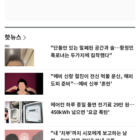
핫뉴스
"단둘만 있는 밀폐된 공간과 술…황정민
폭로녀는 두가지에 집착했다"
"예비 신랑 절친이 전신 먹물 문신, 해외
도피 준비"…예비 신부 '혼란'
에어컨 하루 종일 틀면 전기료 29만 원…
450kWh 넘으면 '요금 폭탄'
"내 '치부'까지 시모에게 보고하는 남