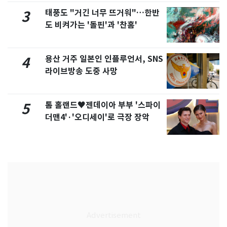
태풍도 "거긴 너무 뜨거워"…한반
3
도 비켜가는 '돌핀'과 '찬홈'
용산 거주 일본인 인플루언서, SNS
4
라이브방송 도중 사망
톰 홀랜드♥젠데이아 부부 '스파이
5
더맨4'·'오디세이'로 극장 장악