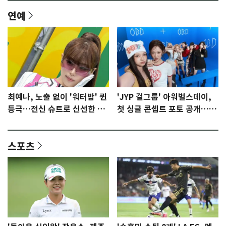
연예
최예나, 노출 없이 '워터밤' 퀸
'JYP 걸그룹' 아워벌스데이,
등극…전신 슈트로 신선한 충
첫 싱글 콘셉트 포토 공개…청
격 [N샷]
량·키치
스포츠