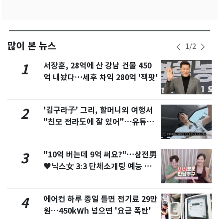
많이 본 뉴스
1
/
2
서장훈, 28억에 산 강남 건물 450
1
억 내놨다…세후 차익 280억 '잭팟'
'김구라子' 그리, 할머니외 여행서
2
"친모 전라도에 잘 있어"…유튜브
서 언급
"10억 버는데 9억 써요?"…삼전男
3
♥닉스女 3:3 단체소개팅 예능 화
제
에어컨 하루 종일 틀면 전기료 29만
4
원…450kWh 넘으면 '요금 폭탄'