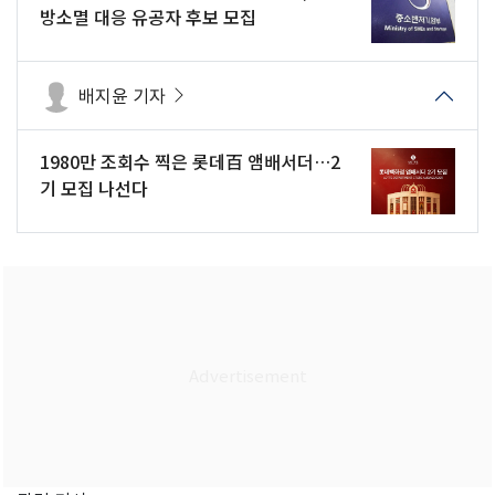
방소멸 대응 유공자 후보 모집
배지윤 기자
1980만 조회수 찍은 롯데百 앰배서더…2
기 모집 나선다