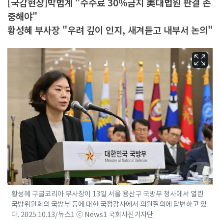
[국감현장]박범계 "수수료 30%금지 美대법원 판결 존
중해야"
황성혜 부사장 "우려 깊이 인지, 새겨듣고 내부서 논의"
황성혜 구글코리아 부사장이 13일 서울 용산구 국방부 청사에서 열린
국방위원회의 국방부 등에 대한 국정감사에서 의원질의에 답변하고 있
다. 2025.10.13/뉴스1 ⓒ News1 국회사진기자단