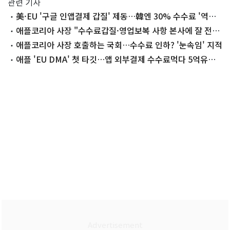
관련 기사
美·EU '구글 인앱결제 갑질' 제동…韓엔 30% 수수료 '역차
별' 여전
애플코리아 사장 "수수료갑질·영업보복 사항 본사에 잘 전
달"
애플코리아 사장 호출하는 국회…수수료 인하? '눈속임' 지적
애플 'EU DMA' 첫 타깃…앱 외부결제 수수료먹다 5억유로
과징금