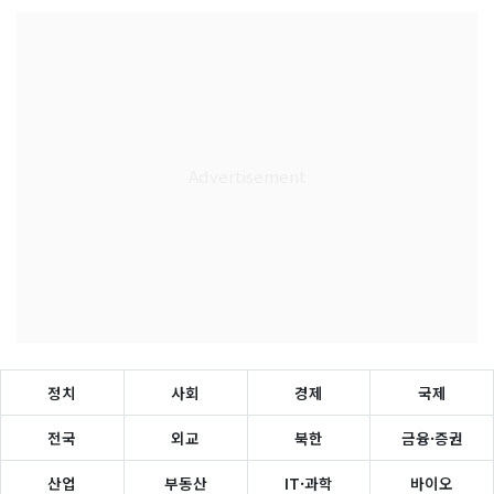
정치
사회
경제
국제
전국
외교
북한
금융·증권
산업
부동산
IT·과학
바이오