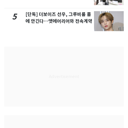
[단독] 더보이즈 선우, 그루비룸 품
5
에 안긴다…앳에어리어와 전속계약