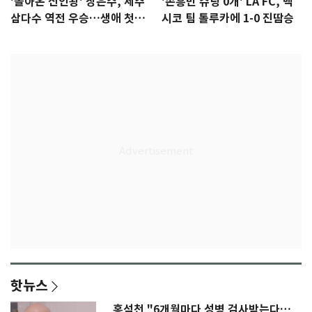
'돌아온 신인왕' 장은수, 제주
'손흥민 슈팅 0개' LA FC, 멕
삼다수 역전 우승…생애 첫승
시코 팀 톨루카에 1-0 진땀승
감격
핫뉴스
홍석천 "6개월마다 성병 검사받는다…