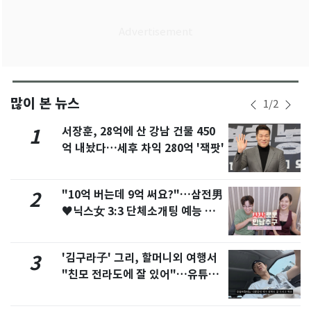
많이 본 뉴스
1
/
2
서장훈, 28억에 산 강남 건물 450
1
억 내놨다…세후 차익 280억 '잭팟'
"10억 버는데 9억 써요?"…삼전男
2
♥닉스女 3:3 단체소개팅 예능 화
제
'김구라子' 그리, 할머니외 여행서
3
"친모 전라도에 잘 있어"…유튜브
서 언급