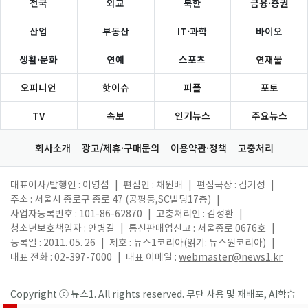
전국
외교
북한
금융·증권
산업
부동산
IT·과학
바이오
생활·문화
연예
스포츠
연재물
오피니언
핫이슈
피플
포토
TV
속보
인기뉴스
주요뉴스
회사소개
광고/제휴·구매문의
이용약관·정책
고충처리
대표이사/발행인 : 이영섭
|
편집인 : 채원배
|
편집국장 : 김기성
|
주소 : 서울시 종로구 종로 47 (공평동,SC빌딩17층)
|
사업자등록번호 : 101-86-62870
|
고충처리인 : 김성환
|
청소년보호책임자 : 안병길
|
통신판매업신고 : 서울종로 0676호
|
등록일 : 2011. 05. 26
|
제호 : 뉴스1코리아(읽기: 뉴스원코리아)
|
대표 전화 : 02-397-7000
|
대표 이메일 :
webmaster@news1.kr
Copyright ⓒ 뉴스1. All rights reserved. 무단 사용 및 재배포, AI학습