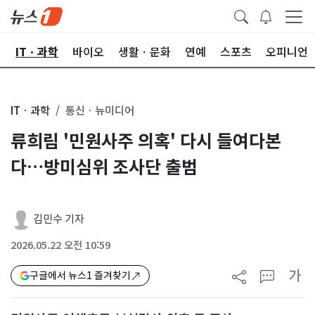
산
ITㆍ과학
바이오
생활ㆍ문화
연예
스포츠
오피니언
ITㆍ과학
통신ㆍ뉴미디어
류희림 '민원사주 의혹' 다시 들여다본
다…방미심위 조사단 출범
김민수 기자
2026.05.22 오전 10:59
가
구글에서 뉴스1 즐겨찾기