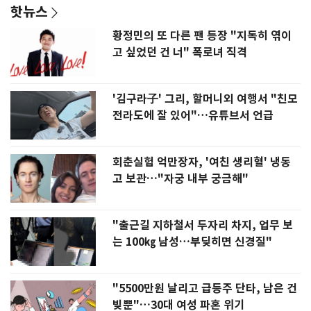
핫뉴스
황정민의 또 다른 팬 등장 "지독히 엮이
고 싶었던 건 너" 폭로녀 직격
'김구라子' 그리, 할머니외 여행서 "친모
전라도에 잘 있어"…유튜브서 언급
회춘실험 억만장자, '여친 생리혈' 냉동
고 보관…"자궁 내부 궁금해"
"출근길 지하철서 두자리 차지, 업무 보
는 100㎏ 남성…부딪히면 신경질"
"5500만원 날리고 급등주 단타, 남은 건
빚뿐"…30대 여성 파혼 위기