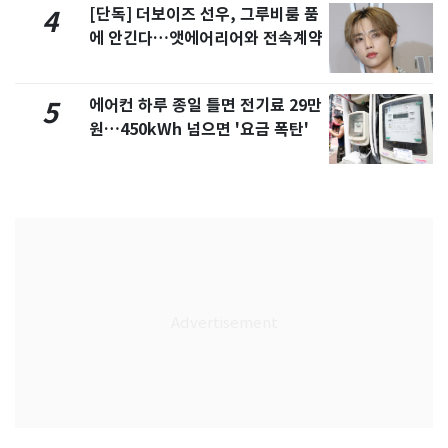
[단독] 더보이즈 선우, 그루비룸 품
4
에 안긴다…앳에어리어와 전속계약
에어컨 하루 종일 틀면 전기료 29만
5
원…450kWh 넘으면 '요금 폭탄'