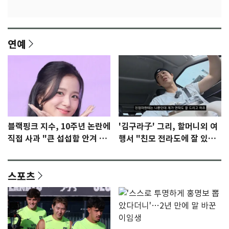
연예
블랙핑크 지수, 10주년 논란에
'김구라子' 그리, 할머니외 여
직접 사과 "큰 섭섭함 안겨 미
행서 "친모 전라도에 잘 있
안"
어"…유튜브서 언급
스포츠