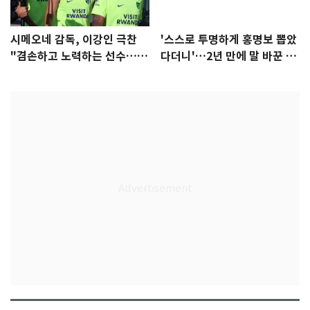
시메오네 감독, 이강인 극찬
'스스로 투명하게 홍명보 뽑았
"겸손하고 노력하는 선수…좋
다더니'…2년 만에 말 바꾼 이
은 첫인상"
임생