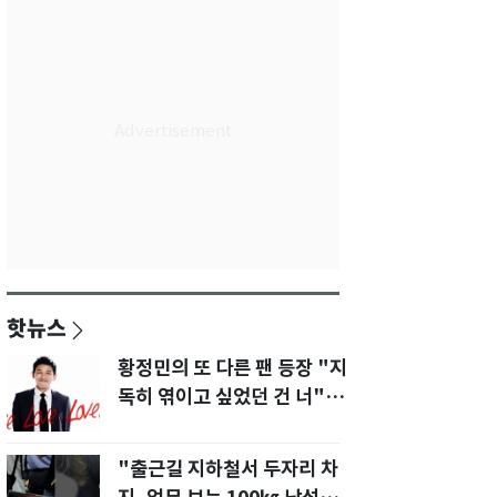
핫뉴스
황정민의 또 다른 팬 등장 "지
독히 엮이고 싶었던 건 너" 폭
로녀 직격
"출근길 지하철서 두자리 차