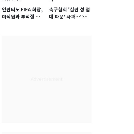
인판티노 FIFA 회장,
축구협회 '심판 성 접
여직원과 부적절 관
대 파문' 사과…"참
계에 거액 퇴직금 지
담한 상황, 쇄신 약
급 논란
속"