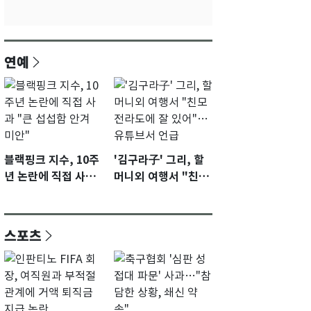
연예
블랙핑크 지수, 10주
'김구라子' 그리, 할
년 논란에 직접 사과
머니외 여행서 "친모
"큰 섭섭함 안겨 미
전라도에 잘 있어"…
안"
유튜브서 언급
스포츠