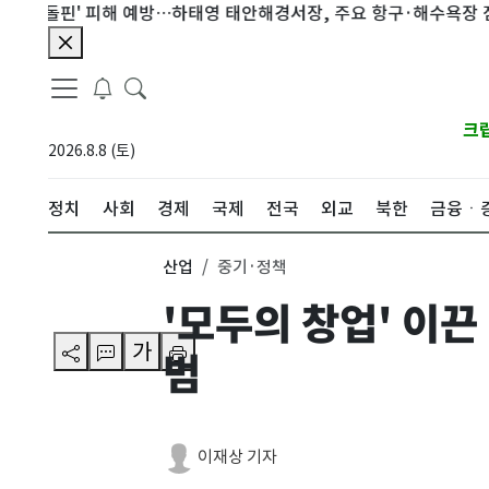
돌핀' 피해 예방…하태영 태안해경서장, 주요 항구·해수욕장 점검
크
2026.8.8 (토)
정치
사회
경제
국제
전국
외교
북한
금융ㆍ
산업
중기·정책
'모두의 창업' 이끈
가
범
이재상 기자