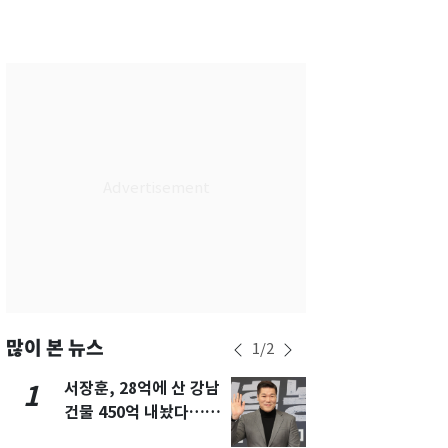
서울
35
℃
부산
34
℃
대구
34
℃
인천
36
℃
광주
34
℃
대전
35
℃
울산
31
℃
강릉
24
℃
제주
30
℃
많이 본 뉴스
1
/
2
서장훈, 28억에 산 강남
13호 태풍 '
1
6
건물 450억 내놨다…세
키나와·가고
후 차익 280억 '잭팟'
근…26만명