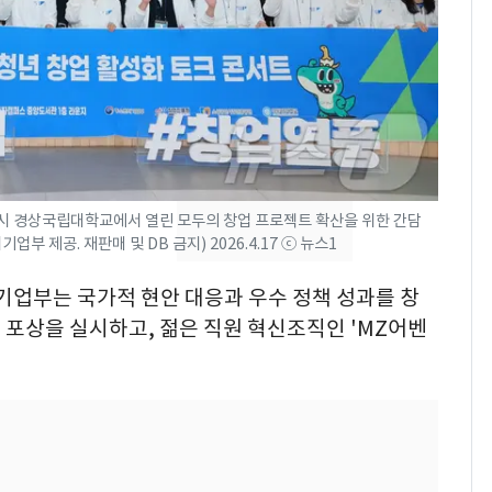
낮 최고 37도 폭염 계
7
속…전국 곳곳 비 [오늘
날씨]
[단독]중수청 가는 검찰
8
수사관 경력 합산 추
진…법무사·집행관 '혜
택' 유지
시 경상국립대학교에서 열린 모두의 창업 프로젝트 확산을 위한 간담
"캐리비안 베이 여자 탈
9
 제공. 재판매 및 DB 금지) 2026.4.17 ⓒ 뉴스1
의실에 남자가 있어
요"…경찰 수사
처기업부는 국가적 현안 대응과 우수 정책 성과를 창
포상을 실시하고, 젊은 직원 혁신조직인 'MZ어벤
전남광주 화정역 인근서
10
교통사고로 40대 심정
지…6명 부상