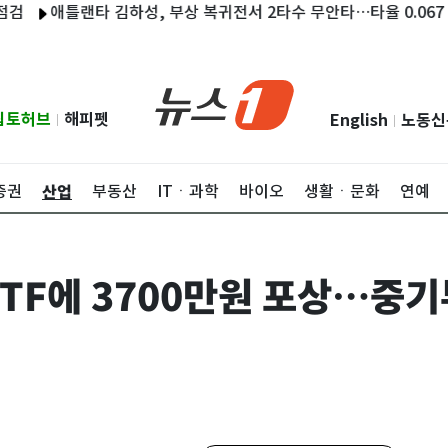
애틀랜타 김하성, 부상 복귀전서 2타수 무안타…타율 0.067
인천
립토허브
해피펫
English
노동신
|
|
산업
증권
부동산
ITㆍ과학
바이오
생활ㆍ문화
연예
 TF에 3700만원 포상…중기