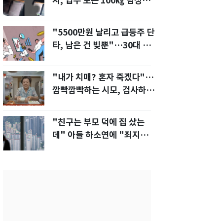
지, 업무 보는 100㎏ 남성…
부딪히면 신경질"
"5500만원 날리고 급등주 단
타, 남은 건 빚뿐"…30대 여
성 파혼 위기
"내가 치매? 혼자 죽겠다"…
깜빡깜빡하는 시모, 검사하라
하자 '발끈'
"친구는 부모 덕에 집 샀는
데" 아들 하소연에 "죄지었
다" 사죄 '먹먹'