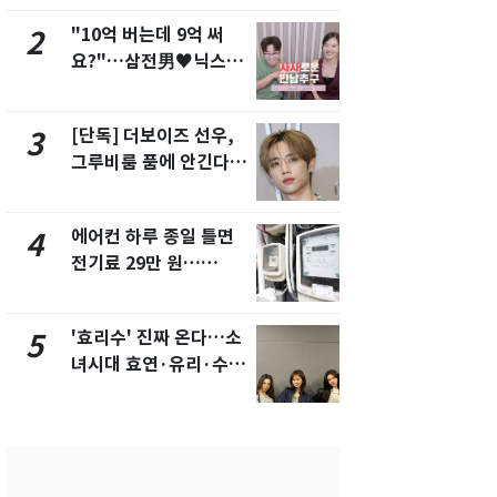
"10억 버는데 9억 써
낮 최고 37
2
7
요?"…삼전男♥닉스女
속…전국 곳곳
3:3 단체소개팅 예능 화
날씨]
제
[단독] 더보이즈 선우,
[단독]중수
3
8
그루비룸 품에 안긴다…
수사관 경력
앳에어리어와 전속계약
진…법무사·
택' 유지
에어컨 하루 종일 틀면
"캐리비안 
4
9
전기료 29만 원…
의실에 남자
450kWh 넘으면 '요금
요"…경찰 
폭탄'
'효리수' 진짜 온다…소
전남광주 화
5
10
녀시대 효연·유리·수영
교통사고로 
유닛 출격 [N이슈]
지…6명 부