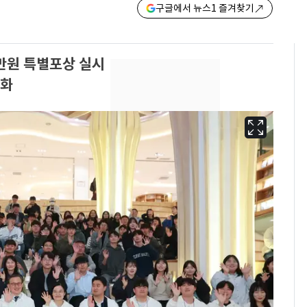
구글에서 뉴스1 즐겨찾기
0만원 특별포상 실시
격화
13호 태풍 '돌핀' 日오
6
키나와·가고시마현 접
근…26만명 대피령