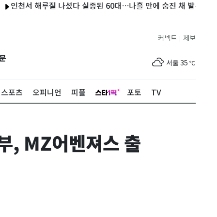
서 해루질 나섰다 실종된 60대…나흘 만에 숨진 채 발견
서울 중
커넥트
제보
|
제주
30
℃
문
서울
35
℃
부산
34
℃
스포츠
오피니언
피플
포토
TV
대구
34
℃
인천
36
℃
부, MZ어벤져스 출
광주
34
℃
대전
35
℃
울산
31
℃
강릉
24
℃
제주
30
℃